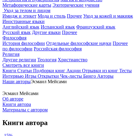
Метафорические карты
Эзотерические учения
Уход за телом и лицом
Имидж и этикет
Мода и стиль
Прочее
Уход за кожей и макияж
Иностранные языки
Английский язык
Испанский язык
Французский язык
Русский язык
Другие языки
Прочее
Философия
История философии
Отдельные философские науки
Прочее
по философии
Российская философия
Религия
Другие религии
Теология
Христианство
Смотреть все книги
Книги
Статьи
Подборки книг
Акции
Отрывки из книг
Тесты
Интервью
Игры
Открытки
Чек-листы
Бинго
Авторы
Наши авторы
Эсмаил Мейсами
Эсмаил Мейсами
Об авторе
Книги автора
Материалы с автором
Книги автора
-15%