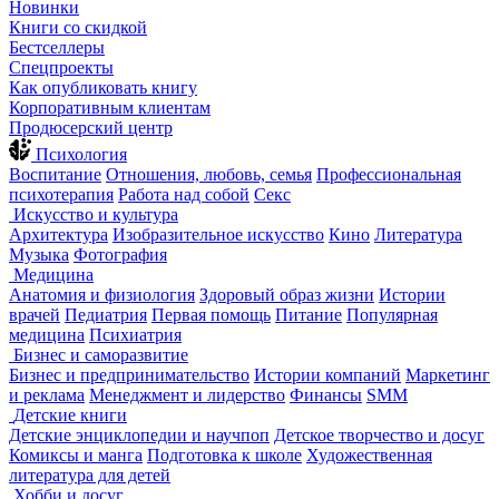
Новинки
Книги со скидкой
Бестселлеры
Спецпроекты
Как опубликовать книгу
Корпоративным клиентам
Продюсерский центр
Психология
Воспитание
Отношения, любовь, семья
Профессиональная
психотерапия
Работа над собой
Секс
Искусство и культура
Архитектура
Изобразительное искусство
Кино
Литература
Музыка
Фотография
Медицина
Анатомия и физиология
Здоровый образ жизни
Истории
врачей
Педиатрия
Первая помощь
Питание
Популярная
медицина
Психиатрия
Бизнес и саморазвитие
Бизнес и предпринимательство
Истории компаний
Маркетинг
и реклама
Менеджмент и лидерство
Финансы
SMM
Детские книги
Детские энциклопедии и научпоп
Детское творчество и досуг
Комиксы и манга
Подготовка к школе
Художественная
литература для детей
Хобби и досуг