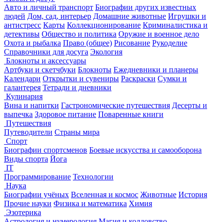
Авто и личный транспорт
Биографии других известных
людей
Дом, сад, интерьер
Домашние животные
Игрушки и
антистресс
Карты
Коллекционирование
Криминалистика и
детективы
Общество и политика
Оружие и военное дело
Охота и рыбалка
Право (общее)
Рисование
Рукоделие
Справочники для досуга
Экология
Блокноты и аксессуары
Артбуки и скетчбуки
Блокноты
Ежедневники и планеры
Календари
Открытки и сувениры
Раскраски
Сумки и
галантерея
Тетради и дневники
Кулинария
Вина и напитки
Гастрономические путешествия
Десерты и
выпечка
Здоровое питание
Поваренные книги
Путешествия
Путеводители
Страны мира
Спорт
Биографии спортсменов
Боевые искусства и самооборона
Виды спорта
Йога
IT
Программирование
Технологии
Наука
Биографии учёных
Вселенная и космос
Животные
История
Прочие науки
Физика и математика
Химия
Эзотерика
Астрология и нумерология
Магия и колдовство