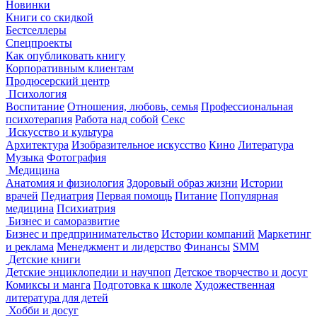
Новинки
Книги со скидкой
Бестселлеры
Спецпроекты
Как опубликовать книгу
Корпоративным клиентам
Продюсерский центр
Психология
Воспитание
Отношения, любовь, семья
Профессиональная
психотерапия
Работа над собой
Секс
Искусство и культура
Архитектура
Изобразительное искусство
Кино
Литература
Музыка
Фотография
Медицина
Анатомия и физиология
Здоровый образ жизни
Истории
врачей
Педиатрия
Первая помощь
Питание
Популярная
медицина
Психиатрия
Бизнес и саморазвитие
Бизнес и предпринимательство
Истории компаний
Маркетинг
и реклама
Менеджмент и лидерство
Финансы
SMM
Детские книги
Детские энциклопедии и научпоп
Детское творчество и досуг
Комиксы и манга
Подготовка к школе
Художественная
литература для детей
Хобби и досуг