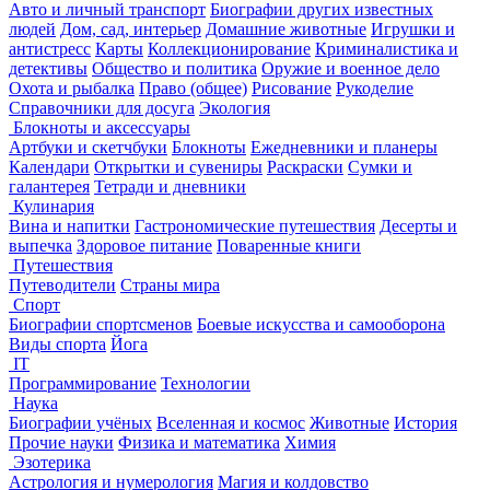
Авто и личный транспорт
Биографии других известных
людей
Дом, сад, интерьер
Домашние животные
Игрушки и
антистресс
Карты
Коллекционирование
Криминалистика и
детективы
Общество и политика
Оружие и военное дело
Охота и рыбалка
Право (общее)
Рисование
Рукоделие
Справочники для досуга
Экология
Блокноты и аксессуары
Артбуки и скетчбуки
Блокноты
Ежедневники и планеры
Календари
Открытки и сувениры
Раскраски
Сумки и
галантерея
Тетради и дневники
Кулинария
Вина и напитки
Гастрономические путешествия
Десерты и
выпечка
Здоровое питание
Поваренные книги
Путешествия
Путеводители
Страны мира
Спорт
Биографии спортсменов
Боевые искусства и самооборона
Виды спорта
Йога
IT
Программирование
Технологии
Наука
Биографии учёных
Вселенная и космос
Животные
История
Прочие науки
Физика и математика
Химия
Эзотерика
Астрология и нумерология
Магия и колдовство