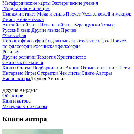
Метафорические карты
Эзотерические учения
Уход за телом и лицом
Имидж и этикет
Мода и стиль
Прочее
Уход за кожей и макияж
Иностранные языки
Английский язык
Испанский язык
Французский язык
Русский язык
Другие языки
Прочее
Философия
История философии
Отдельные философские науки
Прочее
по философии
Российская философия
Религия
Другие религии
Теология
Христианство
Смотреть все книги
Книги
Статьи
Подборки книг
Акции
Отрывки из книг
Тесты
Интервью
Игры
Открытки
Чек-листы
Бинго
Авторы
Наши авторы
Джулия Айрдейл
Джулия Айрдейл
Об авторе
Книги автора
Материалы с автором
Книги автора