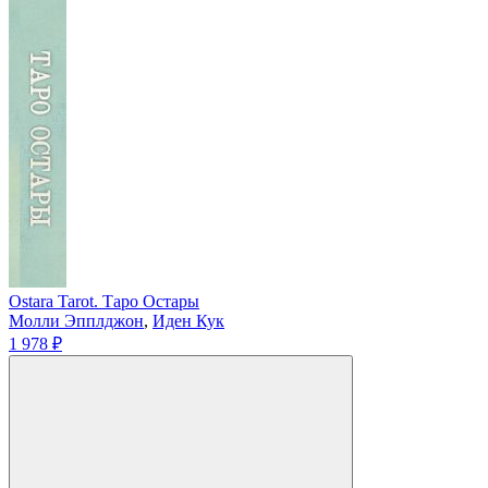
Ostara Tarot. Таро Остары
Молли Эпплджон
,
Иден Кук
1 978 ₽