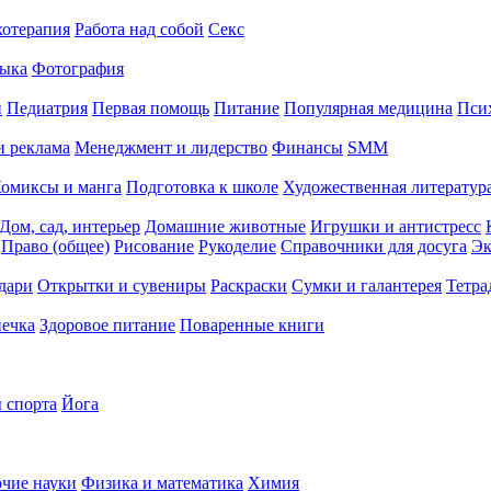
хотерапия
Работа над собой
Секс
ыка
Фотография
й
Педиатрия
Первая помощь
Питание
Популярная медицина
Пси
и реклама
Менеджмент и лидерство
Финансы
SMM
омиксы и манга
Подготовка к школе
Художественная литература
Дом, сад, интерьер
Домашние животные
Игрушки и антистресс
Право (общее)
Рисование
Рукоделие
Справочники для досуга
Эк
дари
Открытки и сувениры
Раскраски
Сумки и галантерея
Тетра
печка
Здоровое питание
Поваренные книги
 спорта
Йога
чие науки
Физика и математика
Химия