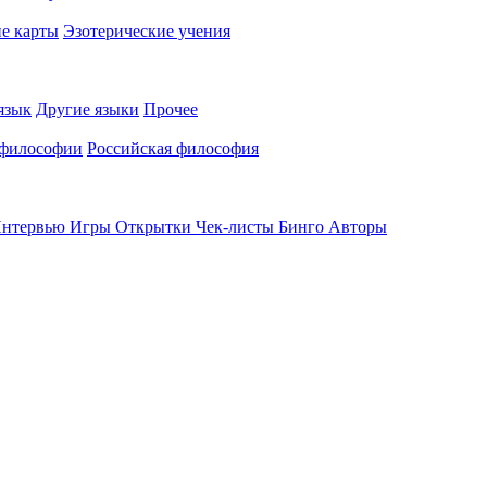
е карты
Эзотерические учения
язык
Другие языки
Прочее
 философии
Российская философия
нтервью
Игры
Открытки
Чек-листы
Бинго
Авторы