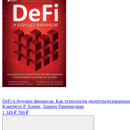
DeFi и будущее финансов. Как технология децентрализованны
Кэмпбелл Р. Харви
,
Ашвин Рамачандран
1 349 ₽
769 ₽