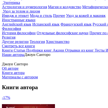
Эзотерика
Астрология и нумерология
Магия и колдовство
Метафорически
Уход за телом и лицом
Имидж и этикет
Мода и стиль
Прочее
Уход за кожей и макияж
Иностранные языки
Английский язык
Испанский язык
Французский язык
Русский 
Философия
История философии
Отдельные философские науки
Прочее по
Религия
Другие религии
Теология
Христианство
Смотреть все книги
Книги
Статьи
Подборки книг
Акции
Отрывки из книг
Тесты
И
Наши авторы
Джоуи Санторо
Джоуи Санторо
Об авторе
Книги автора
Материалы с автором
Книги автора
-17%