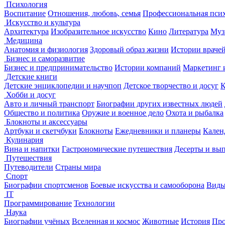
Психология
Воспитание
Отношения, любовь, семья
Профессиональная пси
Искусство и культура
Архитектура
Изобразительное искусство
Кино
Литература
Муз
Медицина
Анатомия и физиология
Здоровый образ жизни
Истории враче
Бизнес и саморазвитие
Бизнес и предпринимательство
Истории компаний
Маркетинг 
Детские книги
Детские энциклопедии и научпоп
Детское творчество и досуг
К
Хобби и досуг
Авто и личный транспорт
Биографии других известных людей
Общество и политика
Оружие и военное дело
Охота и рыбалка
Блокноты и аксессуары
Артбуки и скетчбуки
Блокноты
Ежедневники и планеры
Кален
Кулинария
Вина и напитки
Гастрономические путешествия
Десерты и вы
Путешествия
Путеводители
Страны мира
Спорт
Биографии спортсменов
Боевые искусства и самооборона
Виды
IT
Программирование
Технологии
Наука
Биографии учёных
Вселенная и космос
Животные
История
Про