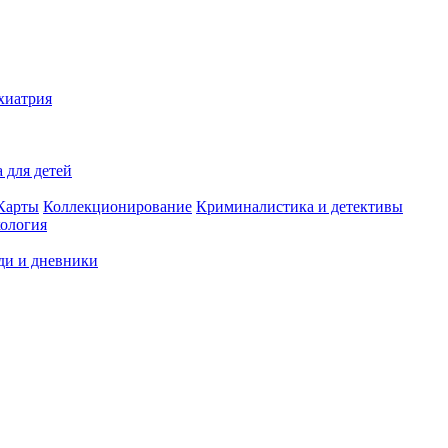
хиатрия
 для детей
Карты
Коллекционирование
Криминалистика и детективы
ология
ди и дневники