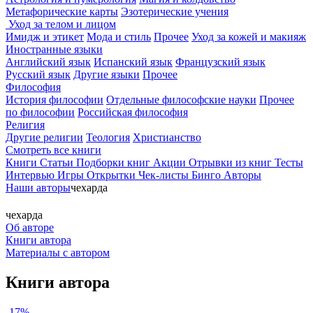
Метафорические карты
Эзотерические учения
Уход за телом и лицом
Имидж и этикет
Мода и стиль
Прочее
Уход за кожей и макияж
Иностранные языки
Английский язык
Испанский язык
Французский язык
Русский язык
Другие языки
Прочее
Философия
История философии
Отдельные философские науки
Прочее
по философии
Российская философия
Религия
Другие религии
Теология
Христианство
Смотреть все книги
Книги
Статьи
Подборки книг
Акции
Отрывки из книг
Тесты
Интервью
Игры
Открытки
Чек-листы
Бинго
Авторы
Наши авторы
чехарда
чехарда
Об авторе
Книги автора
Материалы с автором
Книги автора
-17%