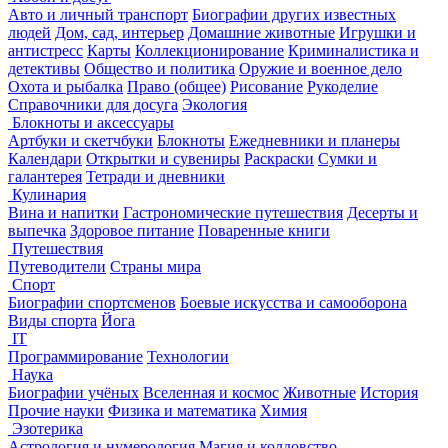
Авто и личный транспорт
Биографии других известных
людей
Дом, сад, интерьер
Домашние животные
Игрушки и
антистресс
Карты
Коллекционирование
Криминалистика и
детективы
Общество и политика
Оружие и военное дело
Охота и рыбалка
Право (общее)
Рисование
Рукоделие
Справочники для досуга
Экология
Блокноты и аксессуары
Артбуки и скетчбуки
Блокноты
Ежедневники и планеры
Календари
Открытки и сувениры
Раскраски
Сумки и
галантерея
Тетради и дневники
Кулинария
Вина и напитки
Гастрономические путешествия
Десерты и
выпечка
Здоровое питание
Поваренные книги
Путешествия
Путеводители
Страны мира
Спорт
Биографии спортсменов
Боевые искусства и самооборона
Виды спорта
Йога
IT
Программирование
Технологии
Наука
Биографии учёных
Вселенная и космос
Животные
История
Прочие науки
Физика и математика
Химия
Эзотерика
Астрология и нумерология
Магия и колдовство