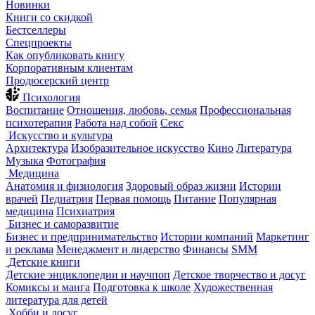
Новинки
Книги со скидкой
Бестселлеры
Спецпроекты
Как опубликовать книгу
Корпоративным клиентам
Продюсерский центр
Психология
Воспитание
Отношения, любовь, семья
Профессиональная
психотерапия
Работа над собой
Секс
Искусство и культура
Архитектура
Изобразительное искусство
Кино
Литература
Музыка
Фотография
Медицина
Анатомия и физиология
Здоровый образ жизни
Истории
врачей
Педиатрия
Первая помощь
Питание
Популярная
медицина
Психиатрия
Бизнес и саморазвитие
Бизнес и предпринимательство
Истории компаний
Маркетинг
и реклама
Менеджмент и лидерство
Финансы
SMM
Детские книги
Детские энциклопедии и научпоп
Детское творчество и досуг
Комиксы и манга
Подготовка к школе
Художественная
литература для детей
Хобби и досуг