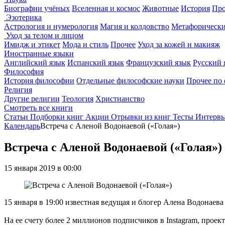
Биографии учёных
Вселенная и космос
Животные
История
Про
Эзотерика
Астрология и нумерология
Магия и колдовство
Метафорически
Уход за телом и лицом
Имидж и этикет
Мода и стиль
Прочее
Уход за кожей и макияж
Иностранные языки
Английский язык
Испанский язык
Французский язык
Русский 
Философия
История философии
Отдельные философские науки
Прочее по
Религия
Другие религии
Теология
Христианство
Смотреть все книги
Статьи
Подборки книг
Акции
Отрывки из книг
Тесты
Интерв
Календарь
Встреча с Аленой Водонаевой («Голая»)
Встреча с Аленой Водонаевой («Голая»)
15 января 2019 в 00:00
15 января в 19:00 известная ведущая и блогер Алена Водонаева
На ее счету более 2 миллионов подписчиков в Instagram, про