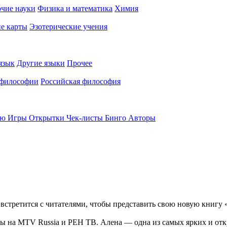
чие науки
Физика и математика
Химия
е карты
Эзотерические учения
язык
Другие языки
Прочее
 философии
Российская философия
ью
Игры
Открытки
Чек-листы
Бинго
Авторы
 встретится с читателями, чтобы представить свою новую книгу 
екты на MTV Russia и РЕН ТВ. Алена — одна из самых ярких и о