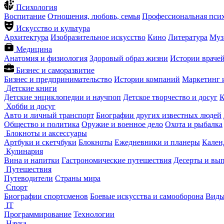
Психология
Воспитание
Отношения, любовь, семья
Профессиональная пси
Искусство и культура
Архитектура
Изобразительное искусство
Кино
Литература
Муз
Медицина
Анатомия и физиология
Здоровый образ жизни
Истории враче
Бизнес и саморазвитие
Бизнес и предпринимательство
Истории компаний
Маркетинг 
Детские книги
Детские энциклопедии и научпоп
Детское творчество и досуг
К
Хобби и досуг
Авто и личный транспорт
Биографии других известных людей
Общество и политика
Оружие и военное дело
Охота и рыбалка
Блокноты и аксессуары
Артбуки и скетчбуки
Блокноты
Ежедневники и планеры
Кален
Кулинария
Вина и напитки
Гастрономические путешествия
Десерты и вы
Путешествия
Путеводители
Страны мира
Спорт
Биографии спортсменов
Боевые искусства и самооборона
Виды
IT
Программирование
Технологии
Наука