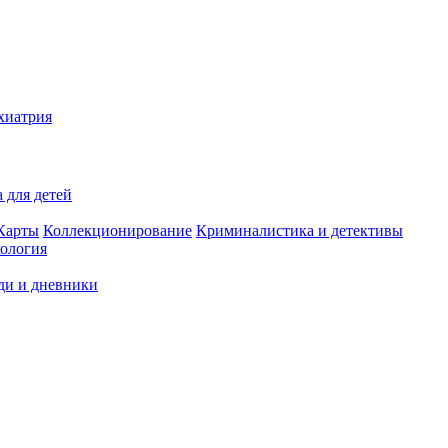
хиатрия
 для детей
Карты
Коллекционирование
Криминалистика и детективы
ология
ди и дневники