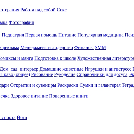
хотерапия
Работа над собой
Секс
ыка
Фотография
й
Педиатрия
Первая помощь
Питание
Популярная медицина
Пси
и реклама
Менеджмент и лидерство
Финансы
SMM
омиксы и манга
Подготовка к школе
Художественная литература
Дом, сад, интерьер
Домашние животные
Игрушки и антистресс
Право (общее)
Рисование
Рукоделие
Справочники для досуга
Эк
дари
Открытки и сувениры
Раскраски
Сумки и галантерея
Тетра
печка
Здоровое питание
Поваренные книги
 спорта
Йога