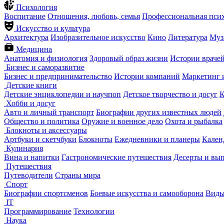
Психология
Воспитание
Отношения, любовь, семья
Профессиональная пси
Искусство и культура
Архитектура
Изобразительное искусство
Кино
Литература
Муз
Медицина
Анатомия и физиология
Здоровый образ жизни
Истории враче
Бизнес и саморазвитие
Бизнес и предпринимательство
Истории компаний
Маркетинг 
Детские книги
Детские энциклопедии и научпоп
Детское творчество и досуг
К
Хобби и досуг
Авто и личный транспорт
Биографии других известных людей
Общество и политика
Оружие и военное дело
Охота и рыбалка
Блокноты и аксессуары
Артбуки и скетчбуки
Блокноты
Ежедневники и планеры
Кален
Кулинария
Вина и напитки
Гастрономические путешествия
Десерты и вы
Путешествия
Путеводители
Страны мира
Спорт
Биографии спортсменов
Боевые искусства и самооборона
Виды
IT
Программирование
Технологии
Наука