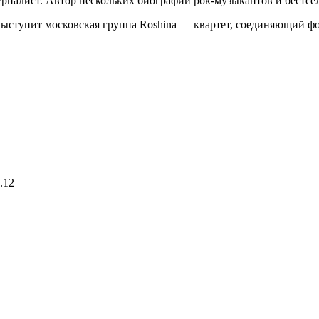
урналист. Автор нескольких биографий рок-музыкантов и бестсел
: выступит московская группа Roshina — квартет, соединяющий 
.12