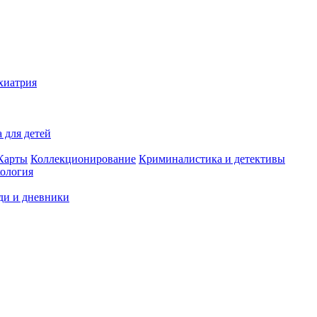
хиатрия
 для детей
Карты
Коллекционирование
Криминалистика и детективы
ология
ди и дневники