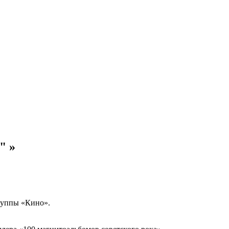
" »
руппы «Кино».