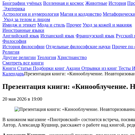
Биографии учёных
Вселенная и космос
Животные
История
Про
Эзотерика
Астрология и нумерология
Магия и колдовство
Метафорически
Уход за телом и лицом
Имидж и этикет
Мода и стиль
Прочее
Уход за кожей и макияж
Иностранные языки
Английский язык
Испанский язык
Французский язык
Русский 
Философия
История философии
Отдельные философские науки
Прочее по
Религия
Другие религии
Теология
Христианство
Смотреть все книги
Книги
Статьи
Подборки книг
Акции
Отрывки из книг
Тесты
И
Календарь
Презентация книги: «Кинооблучение. Неавторизова
Презентация книги: «Кинооблучение. 
20 мая 2026 в 19:00
В книжном магазине «Пиотровский» состоится встреча, пос
Автор, Александр Кушнир, расскажет о работе над книгой, ре