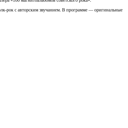
лера «100 магнитоальбомов советского рока».
фолк-рок с авторским звучанием. В программе — оригинальные