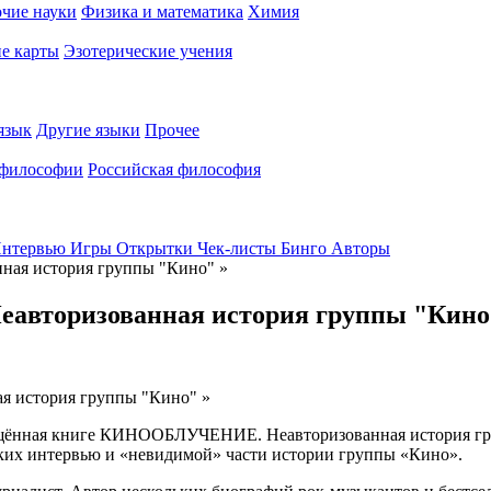
чие науки
Физика и математика
Химия
е карты
Эзотерические учения
язык
Другие языки
Прочее
 философии
Российская философия
нтервью
Игры
Открытки
Чек-листы
Бинго
Авторы
нная история группы "Кино" »
Неавторизованная история группы "Кино
вящённая книге КИНООБЛУЧЕНИЕ. Неавторизованная история г
дких интервью и «невидимой» части истории группы «Кино».