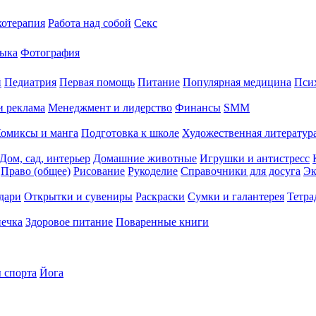
хотерапия
Работа над собой
Секс
ыка
Фотография
й
Педиатрия
Первая помощь
Питание
Популярная медицина
Пси
и реклама
Менеджмент и лидерство
Финансы
SMM
омиксы и манга
Подготовка к школе
Художественная литература
Дом, сад, интерьер
Домашние животные
Игрушки и антистресс
Право (общее)
Рисование
Рукоделие
Справочники для досуга
Эк
дари
Открытки и сувениры
Раскраски
Сумки и галантерея
Тетра
печка
Здоровое питание
Поваренные книги
 спорта
Йога