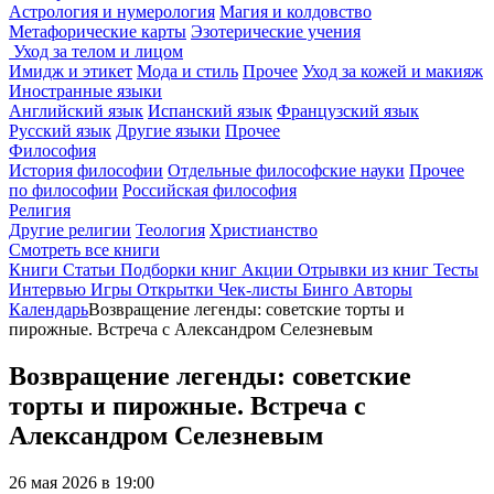
Астрология и нумерология
Магия и колдовство
Метафорические карты
Эзотерические учения
Уход за телом и лицом
Имидж и этикет
Мода и стиль
Прочее
Уход за кожей и макияж
Иностранные языки
Английский язык
Испанский язык
Французский язык
Русский язык
Другие языки
Прочее
Философия
История философии
Отдельные философские науки
Прочее
по философии
Российская философия
Религия
Другие религии
Теология
Христианство
Смотреть все книги
Книги
Статьи
Подборки книг
Акции
Отрывки из книг
Тесты
Интервью
Игры
Открытки
Чек-листы
Бинго
Авторы
Календарь
Возвращение легенды: советские торты и
пирожные. Встреча с Александром Селезневым
Возвращение легенды: советские
торты и пирожные. Встреча с
Александром Селезневым
26 мая 2026 в 19:00