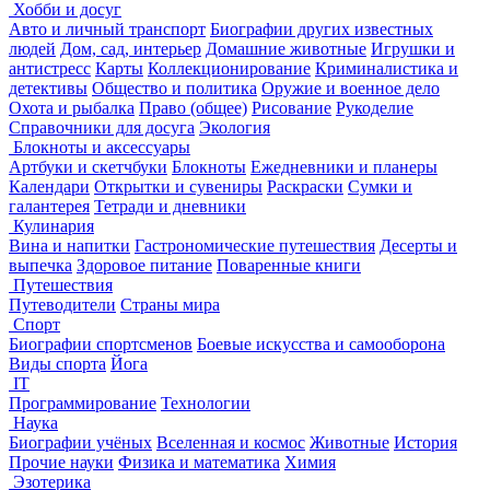
Хобби и досуг
Авто и личный транспорт
Биографии других известных
людей
Дом, сад, интерьер
Домашние животные
Игрушки и
антистресс
Карты
Коллекционирование
Криминалистика и
детективы
Общество и политика
Оружие и военное дело
Охота и рыбалка
Право (общее)
Рисование
Рукоделие
Справочники для досуга
Экология
Блокноты и аксессуары
Артбуки и скетчбуки
Блокноты
Ежедневники и планеры
Календари
Открытки и сувениры
Раскраски
Сумки и
галантерея
Тетради и дневники
Кулинария
Вина и напитки
Гастрономические путешествия
Десерты и
выпечка
Здоровое питание
Поваренные книги
Путешествия
Путеводители
Страны мира
Спорт
Биографии спортсменов
Боевые искусства и самооборона
Виды спорта
Йога
IT
Программирование
Технологии
Наука
Биографии учёных
Вселенная и космос
Животные
История
Прочие науки
Физика и математика
Химия
Эзотерика