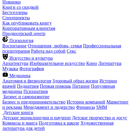
Новинки
Книги со скидкой
Бестселлеры
Спецпроекты
Как опубликовать книгу
Корпоративным клиентам
Продюсерский центр
Психология
Воспитание
Отношения, любовь, семья
Профессиональная
психотерапия
Работа над собой
Секс
Искусство и культура
Архитектура
Изобразительное искусство
Кино
Литература
Музыка
Фотография
Медицина
Анатомия и физиология
Здоровый образ жизни
Истории
врачей
Педиатрия
Первая помощь
Питание
Популярная
медицина
Психиатрия
Бизнес и саморазвитие
Бизнес и предпринимательство
Истории компаний
Маркетинг
и реклама
Менеджмент и лидерство
Финансы
SMM
Детские книги
Детские энциклопедии и научпоп
Детское творчество и досуг
Комиксы и манга
Подготовка к школе
Художественная
литература для детей