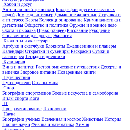
Хобби и досуг
Авто и личный транспорт
Биографии других известных
людей
Дом, сад, интерьер
Домашние животные
Игрушки и
антистресс
Карты
Коллекционирование
Криминалистика и
детективы
Общество и политика
Оружие и военное дело
Охота и рыбалка
Право (общее)
Рисование
Рукоделие
Справочники для досуга
Экология
Блокноты и аксессуары
Артбуки и скетчбуки
Блокноты
Ежедневники и планеры
Календари
Открытки и сувениры
Раскраски
Сумки и
галантерея
Тетради и дневники
Кулинария
Вина и напитки
Гастрономические путешествия
Десерты и
выпечка
Здоровое питание
Поваренные книги
Путешествия
Путеводители
Страны мира
Спорт
Биографии спортсменов
Боевые искусства и самооборона
Виды спорта
Йога
IT
Программирование
Технологии
Наука
Биографии учёных
Вселенная и космос
Животные
История
Прочие науки
Физика и математика
Химия
Эзотерика