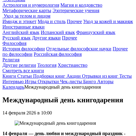
Астрология и нумерология
Магия и колдовство
Метафорические карты
Эзотерические учения
Уход за телом и лицом
Имидж и этикет
Мода и стиль
Прочее
Уход за кожей и макияж
Иностранные языки
Английский язык
Испанский язык
Французский язык
Русский язык
Другие языки
Прочее
Философия
История философии
Отдельные философские науки
Прочее
по философии
Российская философия
Религия
Другие религии
Теология
Христианство
Смотреть все книги
Книги
Статьи
Подборки книг
Акции
Отрывки из книг
Тесты
Интервью
Игры
Открытки
Чек-листы
Бинго
Авторы
Календарь
Международный день книгодарения
Международный день книгодарения
14 февраля 2026 в 10:00
14 февраля — день любви и международный праздник -