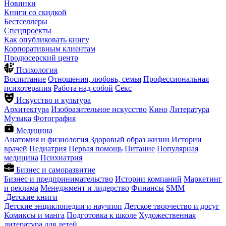
Новинки
Книги со скидкой
Бестселлеры
Спецпроекты
Как опубликовать книгу
Корпоративным клиентам
Продюсерский центр
Психология
Воспитание
Отношения, любовь, семья
Профессиональная
психотерапия
Работа над собой
Секс
Искусство и культура
Архитектура
Изобразительное искусство
Кино
Литература
Музыка
Фотография
Медицина
Анатомия и физиология
Здоровый образ жизни
Истории
врачей
Педиатрия
Первая помощь
Питание
Популярная
медицина
Психиатрия
Бизнес и саморазвитие
Бизнес и предпринимательство
Истории компаний
Маркетинг
и реклама
Менеджмент и лидерство
Финансы
SMM
Детские книги
Детские энциклопедии и научпоп
Детское творчество и досуг
Комиксы и манга
Подготовка к школе
Художественная
литература для детей