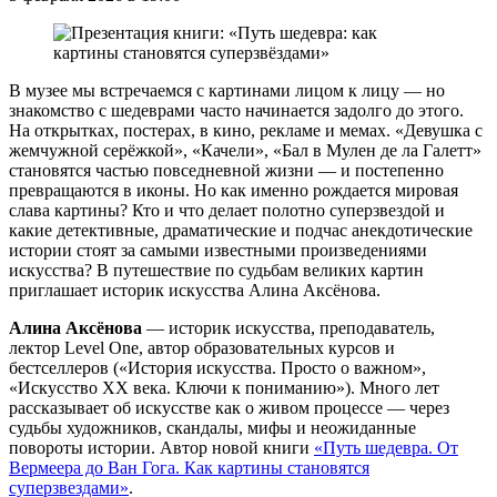
В музее мы встречаемся с картинами лицом к лицу — но
знакомство с шедеврами часто начинается задолго до этого.
На открытках, постерах, в кино, рекламе и мемах. «Девушка с
жемчужной серёжкой», «Качели», «Бал в Мулен де ла Галетт»
становятся частью повседневной жизни — и постепенно
превращаются в иконы. Но как именно рождается мировая
слава картины? Кто и что делает полотно суперзвездой и
какие детективные, драматические и подчас анекдотические
истории стоят за самыми известными произведениями
искусства? В путешествие по судьбам великих картин
приглашает историк искусства Алина Аксёнова.
Алина Аксёнова
— историк искусства, преподаватель,
лектор Level One, автор образовательных курсов и
бестселлеров («История искусства. Просто о важном»,
«Искусство XX века. Ключи к пониманию»). Много лет
рассказывает об искусстве как о живом процессе — через
судьбы художников, скандалы, мифы и неожиданные
повороты истории. Автор новой книги
«Путь шедевра. От
Вермеера до Ван Гога. Как картины становятся
суперзвездами»
.