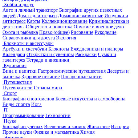
Хобби и досуг
Авто и личный транспорт
Биографии других известных
людей
Дом, сад, интерьер
Домашние животные
Игрушки и
антистресс
Карты
Коллекционирование
Криминалистика и
детективы
Общество и политика
Оружие и военное дело
Охота и рыбалка
Право (общее)
Рисование
Рукоделие
Справочники для досуга
Экология
Блокноты и аксессуары
Артбуки и скетчбуки
Блокноты
Ежедневники и планеры
Календари
Открытки и сувениры
Раскраски
Сумки и
галантерея
Тетради и дневники
Кулинария
Вина и напитки
Гастрономические путешествия
Десерты и
выпечка
Здоровое питание
Поваренные книги
Путешествия
Путеводители
Страны мира
Спорт
Биографии спортсменов
Боевые искусства и самооборона
Виды спорта
Йога
IT
Программирование
Технологии
Наука
Биографии учёных
Вселенная и космос
Животные
История
Прочие науки
Физика и математика
Химия
Эзотерика