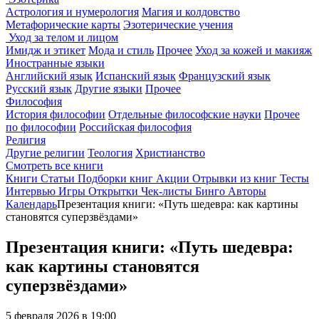
Астрология и нумерология
Магия и колдовство
Метафорические карты
Эзотерические учения
Уход за телом и лицом
Имидж и этикет
Мода и стиль
Прочее
Уход за кожей и макияж
Иностранные языки
Английский язык
Испанский язык
Французский язык
Русский язык
Другие языки
Прочее
Философия
История философии
Отдельные философские науки
Прочее
по философии
Российская философия
Религия
Другие религии
Теология
Христианство
Смотреть все книги
Книги
Статьи
Подборки книг
Акции
Отрывки из книг
Тесты
Интервью
Игры
Открытки
Чек-листы
Бинго
Авторы
Календарь
Презентация книги: «Путь шедевра: как картины
становятся суперзвёздами»
Презентация книги: «Путь шедевра:
как картины становятся
суперзвёздами»
5 февраля 2026 в 19:00