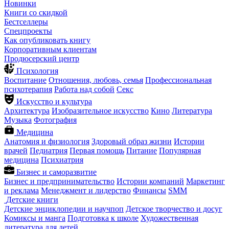
Новинки
Книги со скидкой
Бестселлеры
Спецпроекты
Как опубликовать книгу
Корпоративным клиентам
Продюсерский центр
Психология
Воспитание
Отношения, любовь, семья
Профессиональная
психотерапия
Работа над собой
Секс
Искусство и культура
Архитектура
Изобразительное искусство
Кино
Литература
Музыка
Фотография
Медицина
Анатомия и физиология
Здоровый образ жизни
Истории
врачей
Педиатрия
Первая помощь
Питание
Популярная
медицина
Психиатрия
Бизнес и саморазвитие
Бизнес и предпринимательство
Истории компаний
Маркетинг
и реклама
Менеджмент и лидерство
Финансы
SMM
Детские книги
Детские энциклопедии и научпоп
Детское творчество и досуг
Комиксы и манга
Подготовка к школе
Художественная
литература для детей