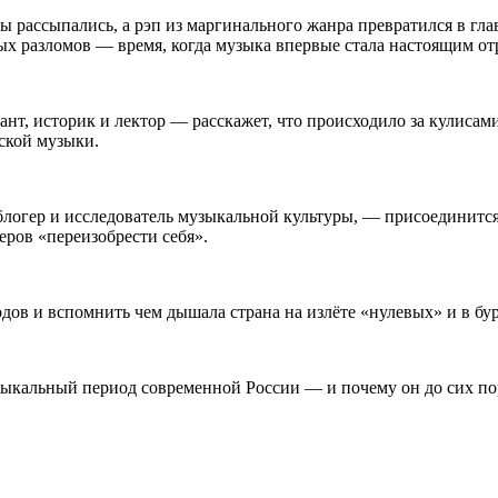
ры рассыпались, а рэп из маргинального жанра превратился в гл
х разломов — время, когда музыка впервые стала настоящим о
т, историк и лектор — расскажет, что происходило за кулисами
ской музыки.
 блогер и исследователь музыкальной культуры, — присоединится 
еров «переизобрести себя».
годов и вспомнить чем дышала страна на излёте «нулевых» и в бу
ыкальный период современной России — и почему он до сих пор 