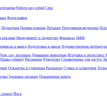
хотерапия
Работа над собой
Секс
ыка
Фотография
й
Педиатрия
Первая помощь
Питание
Популярная медицина
Пси
и реклама
Менеджмент и лидерство
Финансы
SMM
омиксы и манга
Подготовка к школе
Художественная литература
Дом, сад, интерьер
Домашние животные
Игрушки и антистресс
Право (общее)
Рисование
Рукоделие
Справочники для досуга
Эк
дари
Открытки и сувениры
Раскраски
Сумки и галантерея
Тетра
печка
Здоровое питание
Поваренные книги
 спорта
Йога