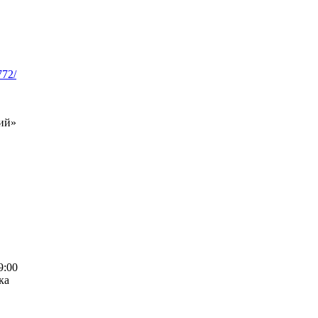
772/
кий»
9:00