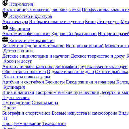
Психология
Воспитание
Отношения, любовь, семья
Профессиональная пси
Искусство и культура
Архитектура
Изобразительное искусство
Кино
Литература
Муз
Медицина
Анатомия и физиология
Здоровый образ жизни
Истории враче
Бизнес и саморазвитие
Бизнес и предпринимательство
Истории компаний
Маркетинг 
Детские книги
Детские энциклопедии и научпоп
Детское творчество и досуг
К
Хобби и досуг
Авто и личный транспорт
Биографии других известных людей
Общество и политика
Оружие и военное дело
Охота и рыбалка
Блокноты и аксессуары
Артбуки и скетчбуки
Блокноты
Ежедневники и планеры
Кален
Кулинария
Вина и напитки
Гастрономические путешествия
Десерты и вы
Путешествия
Путеводители
Страны мира
Спорт
Биографии спортсменов
Боевые искусства и самооборона
Виды
IT
Программирование
Технологии
Наука