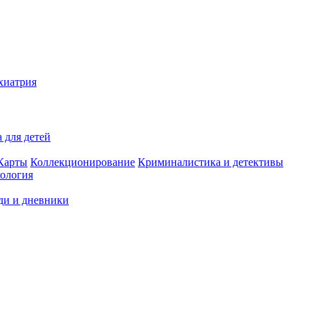
хиатрия
 для детей
Карты
Коллекционирование
Криминалистика и детективы
ология
ди и дневники