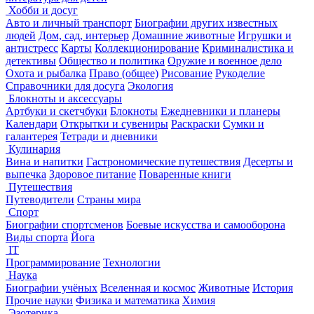
Хобби и досуг
Авто и личный транспорт
Биографии других известных
людей
Дом, сад, интерьер
Домашние животные
Игрушки и
антистресс
Карты
Коллекционирование
Криминалистика и
детективы
Общество и политика
Оружие и военное дело
Охота и рыбалка
Право (общее)
Рисование
Рукоделие
Справочники для досуга
Экология
Блокноты и аксессуары
Артбуки и скетчбуки
Блокноты
Ежедневники и планеры
Календари
Открытки и сувениры
Раскраски
Сумки и
галантерея
Тетради и дневники
Кулинария
Вина и напитки
Гастрономические путешествия
Десерты и
выпечка
Здоровое питание
Поваренные книги
Путешествия
Путеводители
Страны мира
Спорт
Биографии спортсменов
Боевые искусства и самооборона
Виды спорта
Йога
IT
Программирование
Технологии
Наука
Биографии учёных
Вселенная и космос
Животные
История
Прочие науки
Физика и математика
Химия
Эзотерика