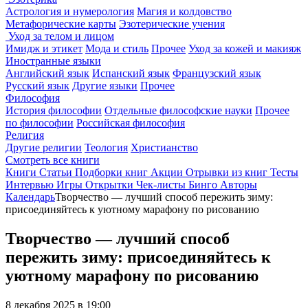
Астрология и нумерология
Магия и колдовство
Метафорические карты
Эзотерические учения
Уход за телом и лицом
Имидж и этикет
Мода и стиль
Прочее
Уход за кожей и макияж
Иностранные языки
Английский язык
Испанский язык
Французский язык
Русский язык
Другие языки
Прочее
Философия
История философии
Отдельные философские науки
Прочее
по философии
Российская философия
Религия
Другие религии
Теология
Христианство
Смотреть все книги
Книги
Статьи
Подборки книг
Акции
Отрывки из книг
Тесты
Интервью
Игры
Открытки
Чек-листы
Бинго
Авторы
Календарь
Творчество — лучший способ пережить зиму:
присоединяйтесь к уютному марафону по рисованию
Творчество — лучший способ
пережить зиму: присоединяйтесь к
уютному марафону по рисованию
8 декабря 2025 в 19:00