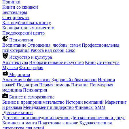
Новинки
Книги со скидкой
Бестселлеры
Спецпроекты
Как опубликовать книгу
Корпоративным клиентам
Продюсерский центр
Психология
Воспитание
Отношения, любовь, семья
Профессиональная
психотерапия
Работа над собой
Секс
Искусство и культура
Архитектура
Изобразительное искусство
Кино
Литература
Музыка
Фотография
Медицина
Анатомия и физиология
Здоровый образ жизни
Истории
врачей
Педиатрия
Первая помощь
Питание
Популярная
медицина
Психиатрия
Бизнес и саморазвитие
Бизнес и предпринимательство
Истории компаний
Маркетинг
и реклама
Менеджмент и лидерство
Финансы
SMM
Детские книги
Детские энциклопедии и научпоп
Детское творчество и досуг
Комиксы и манга
Подготовка к школе
Художественная
литература для детей