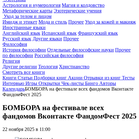
Астрология и нумерология
Магия и колдовство
Метафорические карты
Эзотерические учения
Уход за телом и лицом
Имидж и этикет
Мода и стиль
Прочее
Уход за кожей и макияж
Иностранные языки
Английский язык
Испанский язык
Французский язык
Русский язык
Другие языки
Прочее
Философия
История философии
Отдельные философские науки
Прочее
по философии
Российская философия
Религия
Другие религии
Теология
Христианство
Смотреть все книги
Книги
Статьи
Подборки книг
Акции
Отрывки из книг
Тесты
Интервью
Игры
Открытки
Чек-листы
Бинго
Авторы
Календарь
БОМБОРА на фестивале всех фандомов Вконтакте
ФандомФест 2025
БОМБОРА на фестивале всех
фандомов Вконтакте ФандомФест 2025
22 ноября 2025 в 11:00