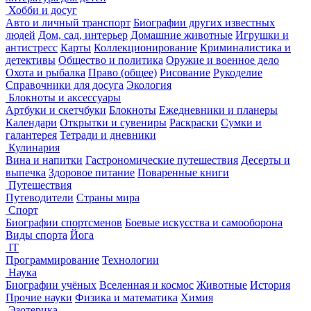
Хобби и досуг
Авто и личный транспорт
Биографии других известных
людей
Дом, сад, интерьер
Домашние животные
Игрушки и
антистресс
Карты
Коллекционирование
Криминалистика и
детективы
Общество и политика
Оружие и военное дело
Охота и рыбалка
Право (общее)
Рисование
Рукоделие
Справочники для досуга
Экология
Блокноты и аксессуары
Артбуки и скетчбуки
Блокноты
Ежедневники и планеры
Календари
Открытки и сувениры
Раскраски
Сумки и
галантерея
Тетради и дневники
Кулинария
Вина и напитки
Гастрономические путешествия
Десерты и
выпечка
Здоровое питание
Поваренные книги
Путешествия
Путеводители
Страны мира
Спорт
Биографии спортсменов
Боевые искусства и самооборона
Виды спорта
Йога
IT
Программирование
Технологии
Наука
Биографии учёных
Вселенная и космос
Животные
История
Прочие науки
Физика и математика
Химия
Эзотерика