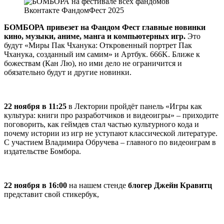
БОМБОРА привезет на Фандом Фест главные новинки
кино, музыки, аниме, манга и компьютерных игр.
Это
будут «Миры Пак Чханука: Откровенный портрет Пак
Чханука, созданный им самим» и Артбук. 666K. Ближе к
божествам (Кан Лю), но ими дело не ограничится и
обязательно будут и другие новинки.
22 ноября в 11:25
в Лектории пройдёт панель «Игры как
культура: книги про разработчиков и видеоигры» – приходите
поговорить, как геймдев стал частью культурного кода и
почему истории из игр не уступают классической литературе.
C участием Владимира Обручева – главного по видеоиграм в
издательстве Бомбора.
22 ноября в 16:00
на нашем стенде
блогер Джейн Кравитц
представит свой стикербук,