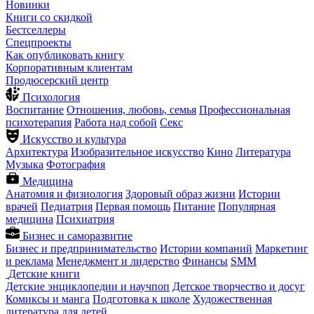
Новинки
Книги со скидкой
Бестселлеры
Спецпроекты
Как опубликовать книгу
Корпоративным клиентам
Продюсерский центр
Психология
Воспитание
Отношения, любовь, семья
Профессиональная
психотерапия
Работа над собой
Секс
Искусство и культура
Архитектура
Изобразительное искусство
Кино
Литература
Музыка
Фотография
Медицина
Анатомия и физиология
Здоровый образ жизни
Истории
врачей
Педиатрия
Первая помощь
Питание
Популярная
медицина
Психиатрия
Бизнес и саморазвитие
Бизнес и предпринимательство
Истории компаний
Маркетинг
и реклама
Менеджмент и лидерство
Финансы
SMM
Детские книги
Детские энциклопедии и научпоп
Детское творчество и досуг
Комиксы и манга
Подготовка к школе
Художественная
литература для детей