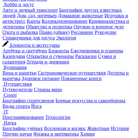
Хобби и досуг
Авто и личный транспорт
Биографии других известных
людей
Дом, сад, интерьер
Домашние животные
Игрушки и
антистресс
Карты
Коллекционирование
Криминалистика и
детективы
Общество и политика
Оружие и военное дело
Охота и рыбалка
Право (общее)
Рисование
Рукоделие
Справочники для досуга
Экология
Блокноты и аксессуары
Артбуки и скетчбуки
Блокноты
Ежедневники и планеры
Календари
Открытки и сувениры
Раскраски
Сумки и
галантерея
Тетради и дневники
Кулинария
Вина и напитки
Гастрономические путешествия
Десерты и
выпечка
Здоровое питание
Поваренные книги
Путешествия
Путеводители
Страны мира
Спорт
Биографии спортсменов
Боевые искусства и самооборона
Виды спорта
Йога
IT
Программирование
Технологии
Наука
Биографии учёных
Вселенная и космос
Животные
История
Прочие науки
Физика и математика
Химия