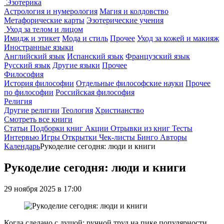
Эзотерика
Астрология и нумерология
Магия и колдовство
Метафорические карты
Эзотерические учения
Уход за телом и лицом
Имидж и этикет
Мода и стиль
Прочее
Уход за кожей и макияж
Иностранные языки
Английский язык
Испанский язык
Французский язык
Русский язык
Другие языки
Прочее
Философия
История философии
Отдельные философские науки
Прочее
по философии
Российская философия
Религия
Другие религии
Теология
Христианство
Смотреть все книги
Статьи
Подборки книг
Акции
Отрывки из книг
Тесты
Интервью
Игры
Открытки
Чек-листы
Бинго
Авторы
Календарь
Рукоделие сегодня: люди и книги
Рукоделие сегодня: люди и книги
29 ноября 2025 в 17:00
Когда сделано с душой: ручной труд на пике популярности,