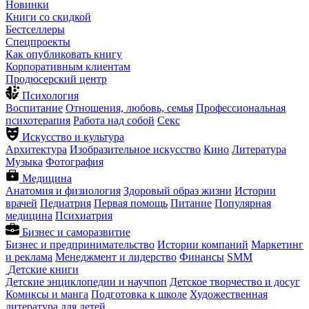
Новинки
Книги со скидкой
Бестселлеры
Спецпроекты
Как опубликовать книгу
Корпоративным клиентам
Продюсерский центр
Психология
Воспитание
Отношения, любовь, семья
Профессиональная
психотерапия
Работа над собой
Секс
Искусство и культура
Архитектура
Изобразительное искусство
Кино
Литература
Музыка
Фотография
Медицина
Анатомия и физиология
Здоровый образ жизни
Истории
врачей
Педиатрия
Первая помощь
Питание
Популярная
медицина
Психиатрия
Бизнес и саморазвитие
Бизнес и предпринимательство
Истории компаний
Маркетинг
и реклама
Менеджмент и лидерство
Финансы
SMM
Детские книги
Детские энциклопедии и научпоп
Детское творчество и досуг
Комиксы и манга
Подготовка к школе
Художественная
литература для детей