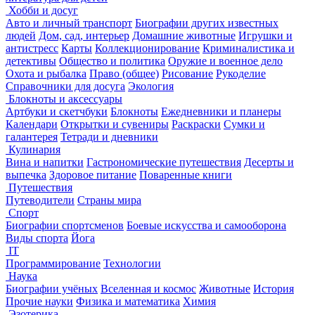
Хобби и досуг
Авто и личный транспорт
Биографии других известных
людей
Дом, сад, интерьер
Домашние животные
Игрушки и
антистресс
Карты
Коллекционирование
Криминалистика и
детективы
Общество и политика
Оружие и военное дело
Охота и рыбалка
Право (общее)
Рисование
Рукоделие
Справочники для досуга
Экология
Блокноты и аксессуары
Артбуки и скетчбуки
Блокноты
Ежедневники и планеры
Календари
Открытки и сувениры
Раскраски
Сумки и
галантерея
Тетради и дневники
Кулинария
Вина и напитки
Гастрономические путешествия
Десерты и
выпечка
Здоровое питание
Поваренные книги
Путешествия
Путеводители
Страны мира
Спорт
Биографии спортсменов
Боевые искусства и самооборона
Виды спорта
Йога
IT
Программирование
Технологии
Наука
Биографии учёных
Вселенная и космос
Животные
История
Прочие науки
Физика и математика
Химия
Эзотерика