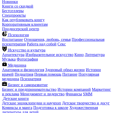
Новинки
Книги со скидкой
Бестселлеры
Спецпроекты
Как опубликовать книгу
Корпоративным клиентам
Продюсерский центр
Психология
Воспитание
Отношения, любовь, семья
Профессиональная
психотерапия
Работа над собой
Секс
Искусство и культура
Архитектура
Изобразительное искусство
Кино
Литература
Музыка
Фотография
Медицина
Анатомия и физиология
Здоровый образ жизни
Истории
врачей
Педиатрия
Первая помощь
Питание
Популярная
медицина
Психиатрия
Бизнес и саморазвитие
Бизнес и предпринимательство
Истории компаний
Маркетинг
и реклама
Менеджмент и лидерство
Финансы
SMM
Детские книги
Детские энциклопедии и научпоп
Детское творчество и досуг
Комиксы и манга
Подготовка к школе
Художественная
литература для детей