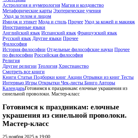
Астрология и нумерология
Магия и колдовство
Метафорические карты
Эзотерические учения
Уход за телом и лицом
Имидж и этикет
Мода и стиль
Прочее
Уход за кожей и макияж
Иностранные языки
Английский язык
Испанский язык
Французский язык
Русский язык
Другие языки
Прочее
Философия
История философии
Отдельные философские науки
Прочее
по философии
Российская философия
Религия
Другие религии
Теология
Христианство
Смотреть все книги
Книги
Статьи
Подборки книг
Акции
Отрывки из книг
Тесты
Интервью
Игры
Открытки
Чек-листы
Бинго
Авторы
Календарь
Готовимся к праздникам: елочные украшения из
синельной проволоки. Мастер-класс
Готовимся к праздникам: елочные
украшения из синельной проволоки.
Мастер-класс
25 ноября 2025 в 19:00