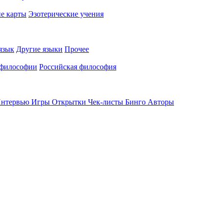
е карты
Эзотерические учения
язык
Другие языки
Прочее
 философии
Российская философия
нтервью
Игры
Открытки
Чек-листы
Бинго
Авторы