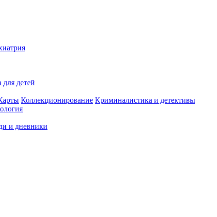
хиатрия
 для детей
Карты
Коллекционирование
Криминалистика и детективы
ология
ди и дневники