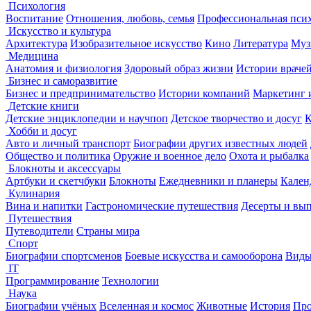
Психология
Воспитание
Отношения, любовь, семья
Профессиональная пси
Искусство и культура
Архитектура
Изобразительное искусство
Кино
Литература
Муз
Медицина
Анатомия и физиология
Здоровый образ жизни
Истории враче
Бизнес и саморазвитие
Бизнес и предпринимательство
Истории компаний
Маркетинг 
Детские книги
Детские энциклопедии и научпоп
Детское творчество и досуг
К
Хобби и досуг
Авто и личный транспорт
Биографии других известных людей
Общество и политика
Оружие и военное дело
Охота и рыбалка
Блокноты и аксессуары
Артбуки и скетчбуки
Блокноты
Ежедневники и планеры
Кален
Кулинария
Вина и напитки
Гастрономические путешествия
Десерты и вы
Путешествия
Путеводители
Страны мира
Спорт
Биографии спортсменов
Боевые искусства и самооборона
Виды
IT
Программирование
Технологии
Наука
Биографии учёных
Вселенная и космос
Животные
История
Про