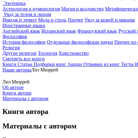
Эзотерика
Астрология и нумерология
Магия и колдовство
Метафорически
Уход за телом и лицом
Имидж и этикет
Мода и стиль
Прочее
Уход за кожей и макияж
Иностранные языки
Английский язык
Испанский язык
Французский язык
Русский 
Философия
История философии
Отдельные философские науки
Прочее по
Религия
Другие религии
Теология
Христианство
Смотреть все книги
Книги
Статьи
Подборки книг
Акции
Отрывки из книг
Тесты
И
Наши авторы
Лиз Мюррей
Лиз Мюррей
Об авторе
Книги автора
Материалы с автором
Книги автора
Материалы с автором