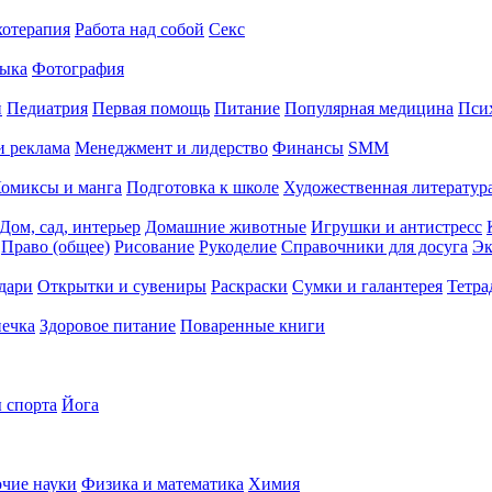
хотерапия
Работа над собой
Секс
ыка
Фотография
й
Педиатрия
Первая помощь
Питание
Популярная медицина
Пси
и реклама
Менеджмент и лидерство
Финансы
SMM
омиксы и манга
Подготовка к школе
Художественная литература
Дом, сад, интерьер
Домашние животные
Игрушки и антистресс
Право (общее)
Рисование
Рукоделие
Справочники для досуга
Эк
дари
Открытки и сувениры
Раскраски
Сумки и галантерея
Тетра
печка
Здоровое питание
Поваренные книги
 спорта
Йога
чие науки
Физика и математика
Химия