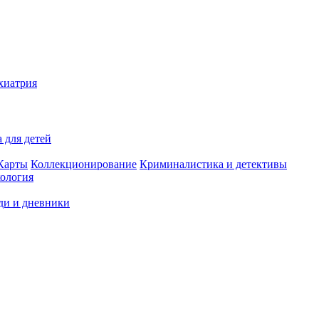
хиатрия
 для детей
Карты
Коллекционирование
Криминалистика и детективы
ология
ди и дневники