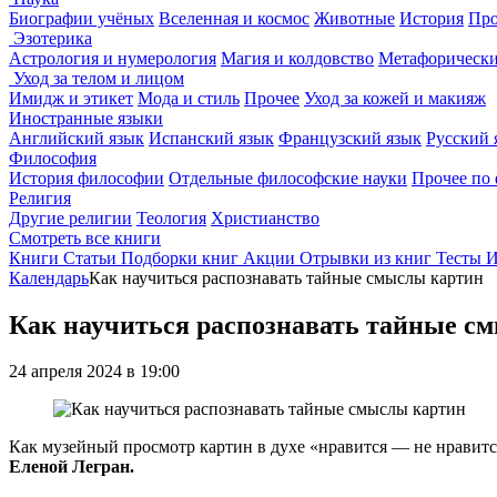
Биографии учёных
Вселенная и космос
Животные
История
Про
Эзотерика
Астрология и нумерология
Магия и колдовство
Метафорически
Уход за телом и лицом
Имидж и этикет
Мода и стиль
Прочее
Уход за кожей и макияж
Иностранные языки
Английский язык
Испанский язык
Французский язык
Русский 
Философия
История философии
Отдельные философские науки
Прочее по
Религия
Другие религии
Теология
Христианство
Смотреть все книги
Книги
Статьи
Подборки книг
Акции
Отрывки из книг
Тесты
И
Календарь
Как научиться распознавать тайные смыслы картин
Как научиться распознавать тайные с
24 апреля 2024 в 19:00
Как музейный просмотр картин в духе «нравится — не нравитс
Еленой Легран.