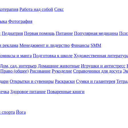
хотерапия
Работа над собой
Секс
ыка
Фотография
й
Педиатрия
Первая помощь
Питание
Популярная медицина
Пси
и реклама
Менеджмент и лидерство
Финансы
SMM
омиксы и манга
Подготовка к школе
Художественная литература
Дом, сад, интерьер
Домашние животные
Игрушки и антистресс
Право (общее)
Рисование
Рукоделие
Справочники для досуга
Эк
дари
Открытки и сувениры
Раскраски
Сумки и галантерея
Тетра
печка
Здоровое питание
Поваренные книги
 спорта
Йога