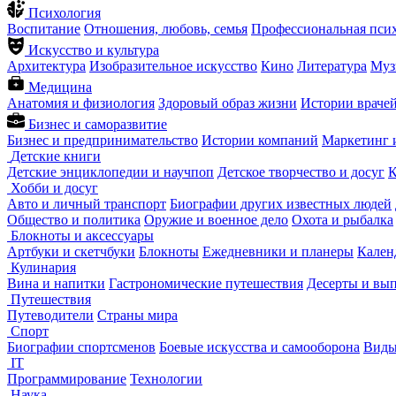
Психология
Воспитание
Отношения, любовь, семья
Профессиональная пси
Искусство и культура
Архитектура
Изобразительное искусство
Кино
Литература
Муз
Медицина
Анатомия и физиология
Здоровый образ жизни
Истории враче
Бизнес и саморазвитие
Бизнес и предпринимательство
Истории компаний
Маркетинг 
Детские книги
Детские энциклопедии и научпоп
Детское творчество и досуг
К
Хобби и досуг
Авто и личный транспорт
Биографии других известных людей
Общество и политика
Оружие и военное дело
Охота и рыбалка
Блокноты и аксессуары
Артбуки и скетчбуки
Блокноты
Ежедневники и планеры
Кален
Кулинария
Вина и напитки
Гастрономические путешествия
Десерты и вы
Путешествия
Путеводители
Страны мира
Спорт
Биографии спортсменов
Боевые искусства и самооборона
Виды
IT
Программирование
Технологии
Наука