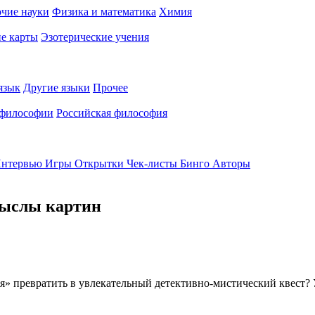
чие науки
Физика и математика
Химия
е карты
Эзотерические учения
язык
Другие языки
Прочее
 философии
Российская философия
нтервью
Игры
Открытки
Чек-листы
Бинго
Авторы
мыслы картин
я» превратить в увлекательный детективно-мистический квест? 