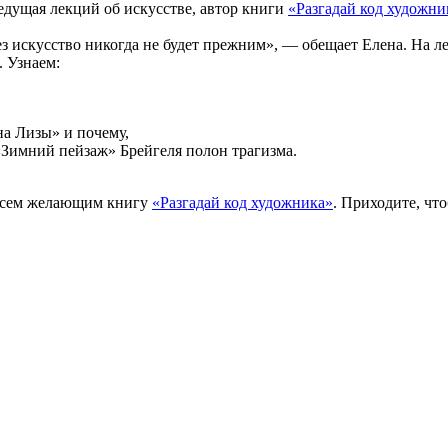
едущая лекций об искусстве, автор книги
«Разгадай код художни
ез искусство никогда не будет прежним», — обещает Елена. На л
 Узнаем:
на Лизы» и почему,
«Зимний пейзаж» Брейгеля полон трагизма.
 всем желающим книгу
«Разгадай код художника»
. Приходите, чт