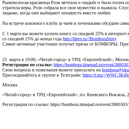
Рыжеволосая красавица Рози мечтала о свадьбе и была полна н
утратила веры. Рози собрала все свое мужество и выжила. Спус
людьми, когда они выбирают ненависть вместо любви.
На встрече книжного клуба за чаем и печеньками обсудим са
С 1 марта вы можете купить книгу со скидкой 25% в интернет
со скидкой 25% до конца года
http://litres.ru/?BomboraStory
Самые активные участники получат призы от БОМБОРЫ. Прихо
25 марта в 19:00, «Читай-город» в ТРЦ «Европейский», Москва
Регистрация по ссылке:
https://bombora.timepad.ru/event/280030
Свои вопросы и пожелания можете присылать на
bombora@eks
Присоединяйтесь к группе в Телеграме:
https://t.me/+WWC3Kt
Москва
«Читай-город» в ТРЦ «Европейский», пл. Киевского Вокзала, 
Регистрация по ссылке: https://bombora.timepad.ru/event/2800303/