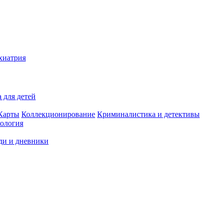
хиатрия
 для детей
Карты
Коллекционирование
Криминалистика и детективы
ология
ди и дневники