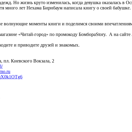
адежд. Но жизнь круто изменилась, когда девушка оказалась в О
тя много лет Нехама Бирнбаум написала книгу о своей бабушке. 
мые волнующие моменты книги и поделимся своими впечатления
-магазине «Читай-город» по промокоду БомбораStory. А на сайт
дите и приводите друзей и знакомых.
, пл. Киевского Вокзала, 2
3/
mo.ru
9qX0k1OTg6
2