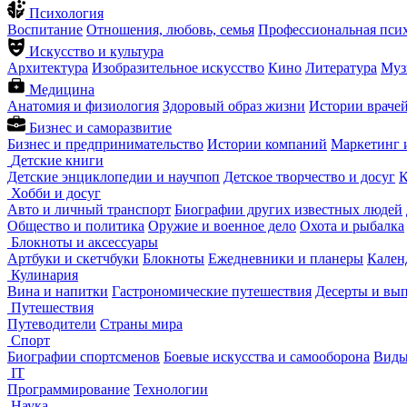
Психология
Воспитание
Отношения, любовь, семья
Профессиональная пси
Искусство и культура
Архитектура
Изобразительное искусство
Кино
Литература
Муз
Медицина
Анатомия и физиология
Здоровый образ жизни
Истории враче
Бизнес и саморазвитие
Бизнес и предпринимательство
Истории компаний
Маркетинг 
Детские книги
Детские энциклопедии и научпоп
Детское творчество и досуг
К
Хобби и досуг
Авто и личный транспорт
Биографии других известных людей
Общество и политика
Оружие и военное дело
Охота и рыбалка
Блокноты и аксессуары
Артбуки и скетчбуки
Блокноты
Ежедневники и планеры
Кален
Кулинария
Вина и напитки
Гастрономические путешествия
Десерты и вы
Путешествия
Путеводители
Страны мира
Спорт
Биографии спортсменов
Боевые искусства и самооборона
Виды
IT
Программирование
Технологии
Наука