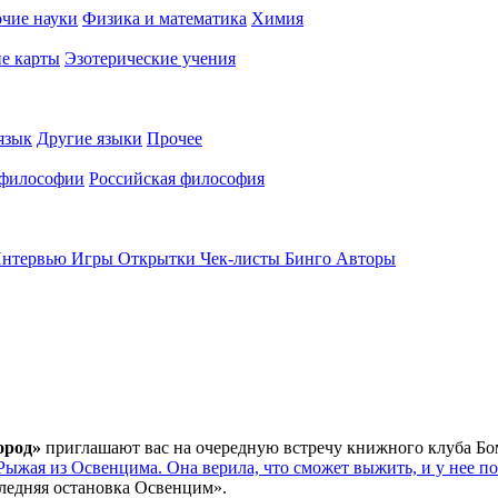
чие науки
Физика и математика
Химия
е карты
Эзотерические учения
язык
Другие языки
Прочее
 философии
Российская философия
нтервью
Игры
Открытки
Чек-листы
Бинго
Авторы
ород»
приглашают вас на очередную встречу книжного клуба Бомб
Рыжая из Освенцима. Она верила, что сможет выжить, и у нее п
ледняя остановка Освенцим».