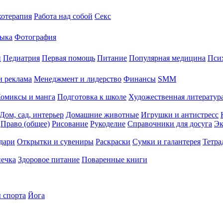
хотерапия
Работа над собой
Секс
ыка
Фотография
й
Педиатрия
Первая помощь
Питание
Популярная медицина
Пси
и реклама
Менеджмент и лидерство
Финансы
SMM
омиксы и манга
Подготовка к школе
Художественная литература
Дом, сад, интерьер
Домашние животные
Игрушки и антистресс
Право (общее)
Рисование
Рукоделие
Справочники для досуга
Эк
дари
Открытки и сувениры
Раскраски
Сумки и галантерея
Тетра
печка
Здоровое питание
Поваренные книги
 спорта
Йога