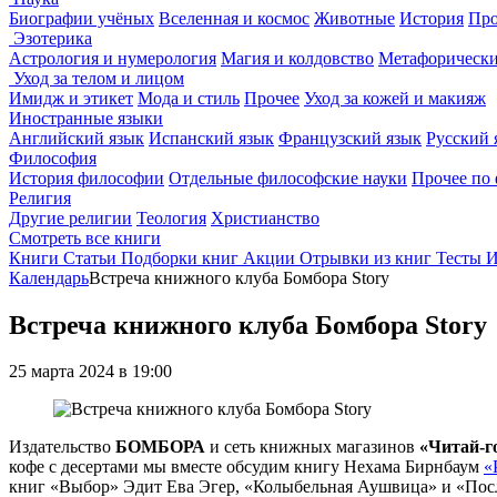
Биографии учёных
Вселенная и космос
Животные
История
Про
Эзотерика
Астрология и нумерология
Магия и колдовство
Метафорически
Уход за телом и лицом
Имидж и этикет
Мода и стиль
Прочее
Уход за кожей и макияж
Иностранные языки
Английский язык
Испанский язык
Французский язык
Русский 
Философия
История философии
Отдельные философские науки
Прочее по
Религия
Другие религии
Теология
Христианство
Смотреть все книги
Книги
Статьи
Подборки книг
Акции
Отрывки из книг
Тесты
И
Календарь
Встреча книжного клуба Бомбора Story
Встреча книжного клуба Бомбора Story
25 марта 2024 в 19:00
Издательство
БОМБОРА
и сеть книжных магазинов
«Читай-г
кофе с десертами мы вместе обсудим книгу Нехама Бирнбаум
«
книг «Выбор» Эдит Ева Эгер, «Колыбельная Аушвица» и «Пос