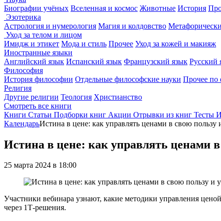
Биографии учёных
Вселенная и космос
Животные
История
Про
Эзотерика
Астрология и нумерология
Магия и колдовство
Метафорически
Уход за телом и лицом
Имидж и этикет
Мода и стиль
Прочее
Уход за кожей и макияж
Иностранные языки
Английский язык
Испанский язык
Французский язык
Русский 
Философия
История философии
Отдельные философские науки
Прочее по
Религия
Другие религии
Теология
Христианство
Смотреть все книги
Книги
Статьи
Подборки книг
Акции
Отрывки из книг
Тесты
И
Календарь
Истина в цене: как управлять ценами в свою пользу
Истина в цене: как управлять ценами 
25 марта 2024 в 18:00
Участники вебинара узнают, какие методики управления ценой
через 1Т-решения.