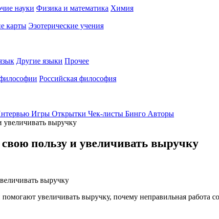
чие науки
Физика и математика
Химия
е карты
Эзотерические учения
язык
Другие языки
Прочее
 философии
Российская философия
нтервью
Игры
Открытки
Чек-листы
Бинго
Авторы
 и увеличивать выручку
в свою пользу и увеличивать выручку
 помогают увеличивать выручку, почему неправильная работа со