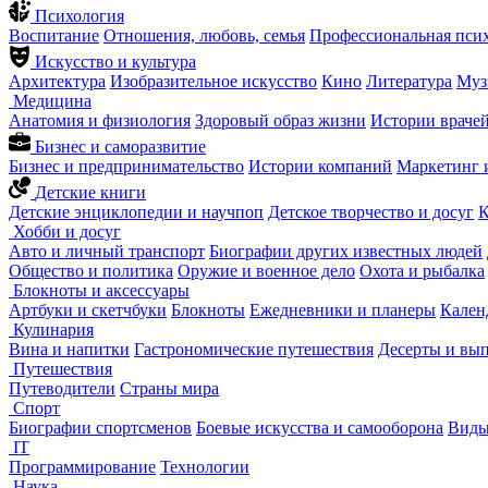
Психология
Воспитание
Отношения, любовь, семья
Профессиональная пси
Искусство и культура
Архитектура
Изобразительное искусство
Кино
Литература
Муз
Медицина
Анатомия и физиология
Здоровый образ жизни
Истории враче
Бизнес и саморазвитие
Бизнес и предпринимательство
Истории компаний
Маркетинг 
Детские книги
Детские энциклопедии и научпоп
Детское творчество и досуг
К
Хобби и досуг
Авто и личный транспорт
Биографии других известных людей
Общество и политика
Оружие и военное дело
Охота и рыбалка
Блокноты и аксессуары
Артбуки и скетчбуки
Блокноты
Ежедневники и планеры
Кален
Кулинария
Вина и напитки
Гастрономические путешествия
Десерты и вы
Путешествия
Путеводители
Страны мира
Спорт
Биографии спортсменов
Боевые искусства и самооборона
Виды
IT
Программирование
Технологии
Наука