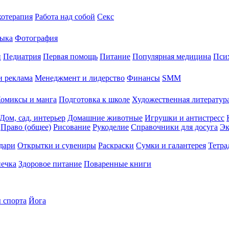
хотерапия
Работа над собой
Секс
ыка
Фотография
й
Педиатрия
Первая помощь
Питание
Популярная медицина
Пси
и реклама
Менеджмент и лидерство
Финансы
SMM
омиксы и манга
Подготовка к школе
Художественная литература
Дом, сад, интерьер
Домашние животные
Игрушки и антистресс
Право (общее)
Рисование
Рукоделие
Справочники для досуга
Эк
дари
Открытки и сувениры
Раскраски
Сумки и галантерея
Тетра
печка
Здоровое питание
Поваренные книги
 спорта
Йога