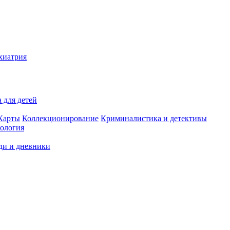
хиатрия
 для детей
Карты
Коллекционирование
Криминалистика и детективы
ология
ди и дневники