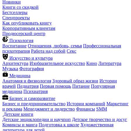
Новинки
Книги со скидкой
Бестселлеры
Спецпроекты
Как опубликовать книгу
Корпоративным клиентам
Продюсерский центр
Психология
Воспитание
Отношения, любовь, семья
Профессиональная
психотерапия
Работа над собой
Секс
Искусство и культура
Архитектура
Изобразительное искусство
Кино
Литература
Музыка
Фотография
Медицина
Анатомия и физиология
Здоровый образ жизни
Истории
врачей
Педиатрия
Первая помощь
Питание
Популярная
медицина
Психиатрия
Бизнес и саморазвитие
Бизнес и предпринимательство
Истории компаний
Маркетинг
и реклама
Менеджмент и лидерство
Финансы
SMM
Детские книги
Детские энциклопедии и научпоп
Детское творчество и досуг
Комиксы и манга
Подготовка к школе
Художественная
литература для детей