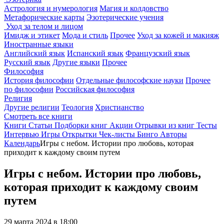
Астрология и нумерология
Магия и колдовство
Метафорические карты
Эзотерические учения
Уход за телом и лицом
Имидж и этикет
Мода и стиль
Прочее
Уход за кожей и макияж
Иностранные языки
Английский язык
Испанский язык
Французский язык
Русский язык
Другие языки
Прочее
Философия
История философии
Отдельные философские науки
Прочее
по философии
Российская философия
Религия
Другие религии
Теология
Христианство
Смотреть все книги
Книги
Статьи
Подборки книг
Акции
Отрывки из книг
Тесты
Интервью
Игры
Открытки
Чек-листы
Бинго
Авторы
Календарь
Игры с небом. Истории про любовь, которая
приходит к каждому своим путем
Игры с небом. Истории про любовь,
которая приходит к каждому своим
путем
29 марта 2024 в 18:00