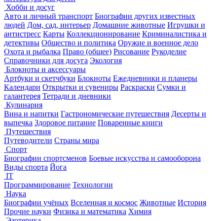
Хобби и досуг
Авто и личный транспорт
Биографии других известных
людей
Дом, сад, интерьер
Домашние животные
Игрушки и
антистресс
Карты
Коллекционирование
Криминалистика и
детективы
Общество и политика
Оружие и военное дело
Охота и рыбалка
Право (общее)
Рисование
Рукоделие
Справочники для досуга
Экология
Блокноты и аксессуары
Артбуки и скетчбуки
Блокноты
Ежедневники и планеры
Календари
Открытки и сувениры
Раскраски
Сумки и
галантерея
Тетради и дневники
Кулинария
Вина и напитки
Гастрономические путешествия
Десерты и
выпечка
Здоровое питание
Поваренные книги
Путешествия
Путеводители
Страны мира
Спорт
Биографии спортсменов
Боевые искусства и самооборона
Виды спорта
Йога
IT
Программирование
Технологии
Наука
Биографии учёных
Вселенная и космос
Животные
История
Прочие науки
Физика и математика
Химия
Эзотерика