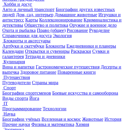
Хобби и досуг
Авто и личный транспорт
Биографии других известных
людей
Дом, сад, интерьер
Домашние животные
Игрушки и
антистресс
Карты
Коллекционирование
Криминалистика и
детективы
Общество и политика
Оружие и военное дело
Охота и рыбалка
Право (общее)
Рисование
Рукоделие
Справочники для досуга
Экология
Блокноты и аксессуары
Артбуки и скетчбуки
Блокноты
Ежедневники и планеры
Календари
Открытки и сувениры
Раскраски
Сумки и
галантерея
Тетради и дневники
Кулинария
Вина и напитки
Гастрономические путешествия
Десерты и
выпечка
Здоровое питание
Поваренные книги
Путешествия
Путеводители
Страны мира
Спорт
Биографии спортсменов
Боевые искусства и самооборона
Виды спорта
Йога
IT
Программирование
Технологии
Наука
Биографии учёных
Вселенная и космос
Животные
История
Прочие науки
Физика и математика
Химия
Эзотерика