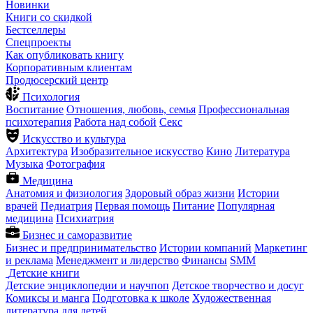
Новинки
Книги со скидкой
Бестселлеры
Спецпроекты
Как опубликовать книгу
Корпоративным клиентам
Продюсерский центр
Психология
Воспитание
Отношения, любовь, семья
Профессиональная
психотерапия
Работа над собой
Секс
Искусство и культура
Архитектура
Изобразительное искусство
Кино
Литература
Музыка
Фотография
Медицина
Анатомия и физиология
Здоровый образ жизни
Истории
врачей
Педиатрия
Первая помощь
Питание
Популярная
медицина
Психиатрия
Бизнес и саморазвитие
Бизнес и предпринимательство
Истории компаний
Маркетинг
и реклама
Менеджмент и лидерство
Финансы
SMM
Детские книги
Детские энциклопедии и научпоп
Детское творчество и досуг
Комиксы и манга
Подготовка к школе
Художественная
литература для детей