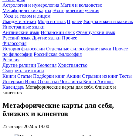
Астрология и нумерология
Магия и колдовство
Метафорические карты
Эзотерические учения
Уход за телом и лицом
Имидж и этикет
Мода и стиль
Прочее
Уход за кожей и макияж
Иностранные языки
Английский язык
Испанский язык
Французский язык
Русский язык
Другие языки
Прочее
Философия
История философии
Отдельные философские науки
Прочее
по философии
Российская философия
Религия
Другие религии
Теология
Христианство
Смотреть все книги
Книги
Статьи
Подборки книг
Акции
Отрывки из книг
Тесты
Интервью
Игры
Открытки
Чек-листы
Бинго
Авторы
Календарь
Метафорические карты для себя, близких и
клиентов
Метафорические карты для себя,
близких и клиентов
25 января 2024 в 19:00