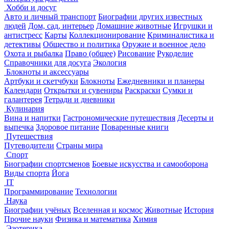
Хобби и досуг
Авто и личный транспорт
Биографии других известных
людей
Дом, сад, интерьер
Домашние животные
Игрушки и
антистресс
Карты
Коллекционирование
Криминалистика и
детективы
Общество и политика
Оружие и военное дело
Охота и рыбалка
Право (общее)
Рисование
Рукоделие
Справочники для досуга
Экология
Блокноты и аксессуары
Артбуки и скетчбуки
Блокноты
Ежедневники и планеры
Календари
Открытки и сувениры
Раскраски
Сумки и
галантерея
Тетради и дневники
Кулинария
Вина и напитки
Гастрономические путешествия
Десерты и
выпечка
Здоровое питание
Поваренные книги
Путешествия
Путеводители
Страны мира
Спорт
Биографии спортсменов
Боевые искусства и самооборона
Виды спорта
Йога
IT
Программирование
Технологии
Наука
Биографии учёных
Вселенная и космос
Животные
История
Прочие науки
Физика и математика
Химия
Эзотерика