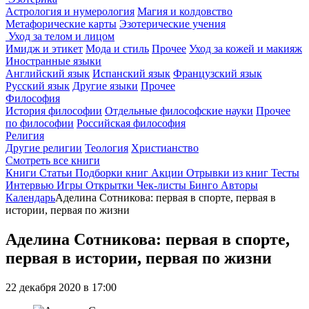
Астрология и нумерология
Магия и колдовство
Метафорические карты
Эзотерические учения
Уход за телом и лицом
Имидж и этикет
Мода и стиль
Прочее
Уход за кожей и макияж
Иностранные языки
Английский язык
Испанский язык
Французский язык
Русский язык
Другие языки
Прочее
Философия
История философии
Отдельные философские науки
Прочее
по философии
Российская философия
Религия
Другие религии
Теология
Христианство
Смотреть все книги
Книги
Статьи
Подборки книг
Акции
Отрывки из книг
Тесты
Интервью
Игры
Открытки
Чек-листы
Бинго
Авторы
Календарь
Аделина Сотникова: первая в спорте, первая в
истории, первая по жизни
Аделина Сотникова: первая в спорте,
первая в истории, первая по жизни
22 декабря 2020 в 17:00