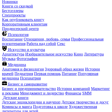
Новинки
Книги со скидкой
Бестселлеры
Спецпроекты
Как опубликовать книгу
Корпоративным клиентам
Продюсерский центр
Психология
Воспитание
Отношения, любовь, семья
Профессиональная
психотерапия
Работа над собой
Секс
Искусство и культура
Архитектура
Изобразительное искусство
Кино
Литература
Музыка
Фотография
Медицина
Анатомия и физиология
Здоровый образ жизни
Истории
врачей
Педиатрия
Первая помощь
Питание
Популярная
медицина
Психиатрия
Бизнес и саморазвитие
Бизнес и предпринимательство
Истории компаний
Маркетинг
и реклама
Менеджмент и лидерство
Финансы
SMM
Детские книги
Детские энциклопедии и научпоп
Детское творчество и досуг
Комиксы и манга
Подготовка к школе
Художественная
литература для детей