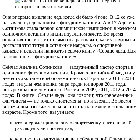
Она впервые вышла на лед, когда ей было 4 года. В 12 ее уже
называли вундеркиндом в фигурном катании. А в 17 Аделина
Сотникова стала первой олимпийской чемпионкой в женском
одиночном катании в индивидуальном зачете. Во время
онлайн-встречи с читателями она расскажет, каким трудом ей
достался этот титул и остальные награды, о спортивной
карьере и решении написать первую книгу «Сердце льда. Для
влюбленных в фигурное катание».
Сейчас Аделина Сотникова — заслуженный мастер спорта в
одиночном фигурном катании. Кроме олимпийской медали у
нее есть двойное серебро чемпионатов Европы в 2013 и 2014
годах, титулы чемпионки мира среди юниоров 2011 года,
четырехкратной чемпионки России: в 2009, 2011, 2012 и 2014
годах. В книге «Сердце льда» она говорит, что современные
фигуристы — не только спортсмены, но и звезды. Во время
встречи она расскажет, каково это: стать звездой в столь юном
возрасте. Кроме того, вы узнаете:
кто впервые привел юную спортсменку, и кто первый
разглядел в ней потенциал;
как прошло выступление на победоносной Олимпиаде