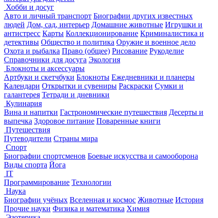
Хобби и досуг
Авто и личный транспорт
Биографии других известных
людей
Дом, сад, интерьер
Домашние животные
Игрушки и
антистресс
Карты
Коллекционирование
Криминалистика и
детективы
Общество и политика
Оружие и военное дело
Охота и рыбалка
Право (общее)
Рисование
Рукоделие
Справочники для досуга
Экология
Блокноты и аксессуары
Артбуки и скетчбуки
Блокноты
Ежедневники и планеры
Календари
Открытки и сувениры
Раскраски
Сумки и
галантерея
Тетради и дневники
Кулинария
Вина и напитки
Гастрономические путешествия
Десерты и
выпечка
Здоровое питание
Поваренные книги
Путешествия
Путеводители
Страны мира
Спорт
Биографии спортсменов
Боевые искусства и самооборона
Виды спорта
Йога
IT
Программирование
Технологии
Наука
Биографии учёных
Вселенная и космос
Животные
История
Прочие науки
Физика и математика
Химия
Эзотерика