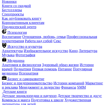
Новинки
Книги со скидкой
Бестселлеры
Спецпроекты
Как опубликовать книгу
Корпоративным клиентам
Продюсерский центр
Психология
Воспитание
Отношения, любовь, семья
Профессиональная
психотерапия
Работа над собой
Секс
Искусство и культура
Архитектура
Изобразительное искусство
Кино
Литература
Музыка
Фотография
Медицина
Анатомия и физиология
Здоровый образ жизни
Истории
врачей
Педиатрия
Первая помощь
Питание
Популярная
медицина
Психиатрия
Бизнес и саморазвитие
Бизнес и предпринимательство
Истории компаний
Маркетинг
и реклама
Менеджмент и лидерство
Финансы
SMM
Детские книги
Детские энциклопедии и научпоп
Детское творчество и досуг
Комиксы и манга
Подготовка к школе
Художественная
литература для детей