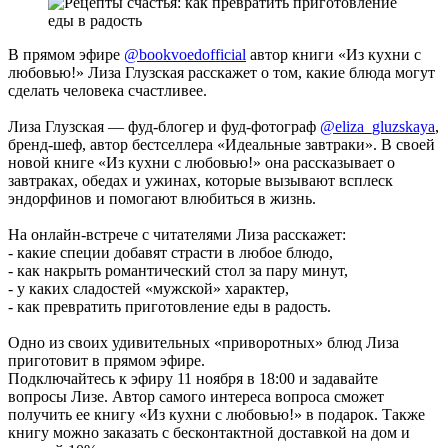
В прямом эфире
@bookvoedofficial
автор книги «Из кухни с
любовью!» Лиза Глузская расскажет о том, какие блюда могут
сделать человека счастливее.
Лиза Глузская — фуд-блогер и фуд-фотограф
@eliza_gluzskaya
,
бренд-шеф, автор бестселлера «Идеальные завтраки». В своей
новой книге «Из кухни с любовью!» она рассказывает о
завтраках, обедах и ужинах, которые вызывают всплеск
эндорфинов и помогают влюбиться в жизнь.
На онлайн-встрече с читателями Лиза расскажет:
- какие специи добавят страсти в любое блюдо,
- как накрыть романтический стол за пару минут,
- у каких сладостей «мужской» характер,
- как превратить приготовление еды в радость.
Одно из своих удивительных «приворотных» блюд Лиза
приготовит в прямом эфире.
Подключайтесь к эфиру 11 ноября в 18:00 и задавайте
вопросы Лизе. Автор самого интереса вопроса сможет
получить ее книгу «Из кухни с любовью!» в подарок. Также
книгу можно заказать с бесконтактной доставкой на дом и