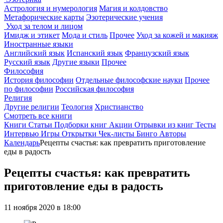
Астрология и нумерология
Магия и колдовство
Метафорические карты
Эзотерические учения
Уход за телом и лицом
Имидж и этикет
Мода и стиль
Прочее
Уход за кожей и макияж
Иностранные языки
Английский язык
Испанский язык
Французский язык
Русский язык
Другие языки
Прочее
Философия
История философии
Отдельные философские науки
Прочее
по философии
Российская философия
Религия
Другие религии
Теология
Христианство
Смотреть все книги
Книги
Статьи
Подборки книг
Акции
Отрывки из книг
Тесты
Интервью
Игры
Открытки
Чек-листы
Бинго
Авторы
Календарь
Рецепты счастья: как превратить приготовление
еды в радость
Рецепты счастья: как превратить
приготовление еды в радость
11 ноября 2020 в 18:00