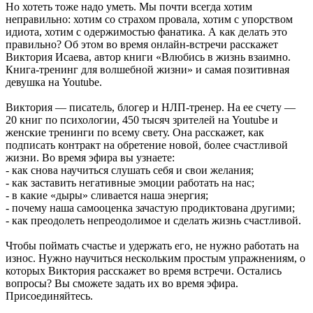
Но хотеть тоже надо уметь. Мы почти всегда хотим
неправильно: хотим со страхом провала, хотим с упорством
идиота, хотим с одержимостью фанатика. А как делать это
правильно? Об этом во время онлайн-встречи расскажет
Виктория Исаева, автор книги «Влюбись в жизнь взаимно.
Книга-тренинг для волшебной жизни» и самая позитивная
девушка на Youtube.
Виктория — писатель, блогер и НЛП-тренер. На ее счету —
20 книг по психологии, 450 тысяч зрителей на Youtube и
женские тренинги по всему свету. Она расскажет, как
подписать контракт на обретение новой, более счастливой
жизни. Во время эфира вы узнаете:
- как снова научиться слушать себя и свои желания;
- как заставить негативные эмоции работать на нас;
- в какие «дыры» сливается наша энергия;
- почему наша самооценка зачастую продиктована другими;
- как преодолеть непреодолимое и сделать жизнь счастливой.
Чтобы поймать счастье и удержать его, не нужно работать на
износ. Нужно научиться нескольким простым упражнениям, о
которых Виктория расскажет во время встречи. Остались
вопросы? Вы сможете задать их во время эфира.
Присоединяйтесь.