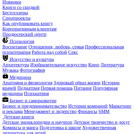
Новинки
Книги со скидкой
Бестселлеры
Спецпроекты
Как опубликовать книгу
Корпоративным клиентам
Продюсерский центр
Психология
Воспитание
Отношения, любовь, семья
Профессиональная
психотерапия
Работа над собой
Секс
Искусство и культура
Архитектура
Изобразительное искусство
Кино
Литература
Музыка
Фотография
Медицина
Анатомия и физиология
Здоровый образ жизни
Истории
врачей
Педиатрия
Первая помощь
Питание
Популярная
медицина
Психиатрия
Бизнес и саморазвитие
Бизнес и предпринимательство
Истории компаний
Маркетинг
и реклама
Менеджмент и лидерство
Финансы
SMM
Детские книги
Детские энциклопедии и научпоп
Детское творчество и досуг
Комиксы и манга
Подготовка к школе
Художественная
литература для детей