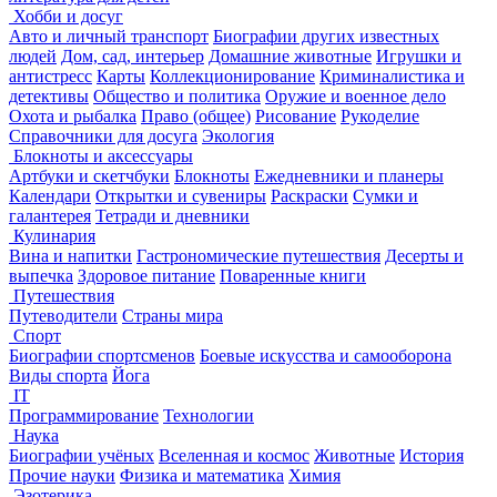
Хобби и досуг
Авто и личный транспорт
Биографии других известных
людей
Дом, сад, интерьер
Домашние животные
Игрушки и
антистресс
Карты
Коллекционирование
Криминалистика и
детективы
Общество и политика
Оружие и военное дело
Охота и рыбалка
Право (общее)
Рисование
Рукоделие
Справочники для досуга
Экология
Блокноты и аксессуары
Артбуки и скетчбуки
Блокноты
Ежедневники и планеры
Календари
Открытки и сувениры
Раскраски
Сумки и
галантерея
Тетради и дневники
Кулинария
Вина и напитки
Гастрономические путешествия
Десерты и
выпечка
Здоровое питание
Поваренные книги
Путешествия
Путеводители
Страны мира
Спорт
Биографии спортсменов
Боевые искусства и самооборона
Виды спорта
Йога
IT
Программирование
Технологии
Наука
Биографии учёных
Вселенная и космос
Животные
История
Прочие науки
Физика и математика
Химия
Эзотерика