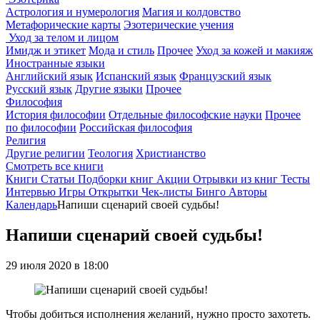
Астрология и нумерология
Магия и колдовство
Метафорические карты
Эзотерические учения
Уход за телом и лицом
Имидж и этикет
Мода и стиль
Прочее
Уход за кожей и макияж
Иностранные языки
Английский язык
Испанский язык
Французский язык
Русский язык
Другие языки
Прочее
Философия
История философии
Отдельные философские науки
Прочее
по философии
Российская философия
Религия
Другие религии
Теология
Христианство
Смотреть все книги
Книги
Статьи
Подборки книг
Акции
Отрывки из книг
Тесты
Интервью
Игры
Открытки
Чек-листы
Бинго
Авторы
Календарь
Напиши сценарий своей судьбы!
Напиши сценарий своей судьбы!
29 июля 2020 в 18:00
Чтобы добиться исполнения желаний, нужно просто захотеть.