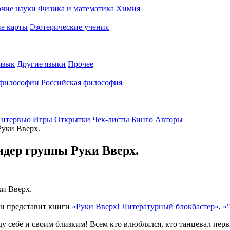
чие науки
Физика и математика
Химия
е карты
Эзотерические учения
язык
Другие языки
Прочее
 философии
Российская философия
нтервью
Игры
Открытки
Чек-листы
Бинго
Авторы
Руки Вверх.
идер группы Руки Вверх.
 он представит книги
«Руки Вверх! Литературный блокбастер»
,
«
себе и своим близким! Всем кто влюблялся, кто танцевал первы