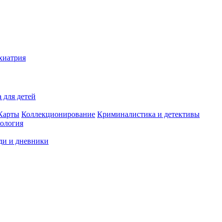
хиатрия
 для детей
Карты
Коллекционирование
Криминалистика и детективы
ология
ди и дневники