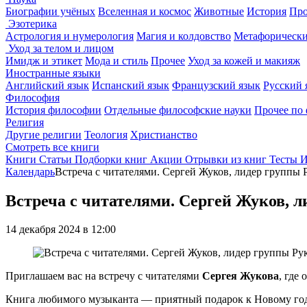
Биографии учёных
Вселенная и космос
Животные
История
Про
Эзотерика
Астрология и нумерология
Магия и колдовство
Метафорически
Уход за телом и лицом
Имидж и этикет
Мода и стиль
Прочее
Уход за кожей и макияж
Иностранные языки
Английский язык
Испанский язык
Французский язык
Русский 
Философия
История философии
Отдельные философские науки
Прочее по
Религия
Другие религии
Теология
Христианство
Смотреть все книги
Книги
Статьи
Подборки книг
Акции
Отрывки из книг
Тесты
И
Календарь
Встреча с читателями. Сергей Жуков, лидер группы 
Встреча с читателями. Сергей Жуков, л
14 декабря 2024 в 12:00
Приглашаем вас на встречу с читателями
Сергея Жукова
, где
Книга любимого музыканта — приятный подарок к Новому году 