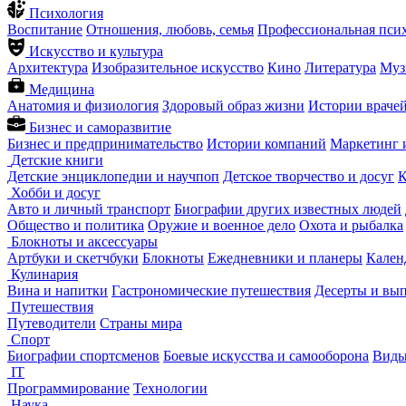
Психология
Воспитание
Отношения, любовь, семья
Профессиональная пси
Искусство и культура
Архитектура
Изобразительное искусство
Кино
Литература
Муз
Медицина
Анатомия и физиология
Здоровый образ жизни
Истории враче
Бизнес и саморазвитие
Бизнес и предпринимательство
Истории компаний
Маркетинг 
Детские книги
Детские энциклопедии и научпоп
Детское творчество и досуг
К
Хобби и досуг
Авто и личный транспорт
Биографии других известных людей
Общество и политика
Оружие и военное дело
Охота и рыбалка
Блокноты и аксессуары
Артбуки и скетчбуки
Блокноты
Ежедневники и планеры
Кален
Кулинария
Вина и напитки
Гастрономические путешествия
Десерты и вы
Путешествия
Путеводители
Страны мира
Спорт
Биографии спортсменов
Боевые искусства и самооборона
Виды
IT
Программирование
Технологии
Наука