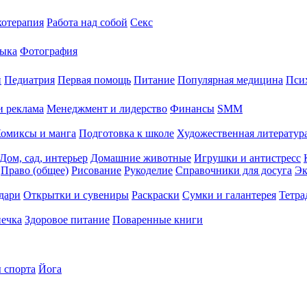
хотерапия
Работа над собой
Секс
ыка
Фотография
й
Педиатрия
Первая помощь
Питание
Популярная медицина
Пси
и реклама
Менеджмент и лидерство
Финансы
SMM
омиксы и манга
Подготовка к школе
Художественная литература
Дом, сад, интерьер
Домашние животные
Игрушки и антистресс
Право (общее)
Рисование
Рукоделие
Справочники для досуга
Эк
дари
Открытки и сувениры
Раскраски
Сумки и галантерея
Тетра
печка
Здоровое питание
Поваренные книги
 спорта
Йога