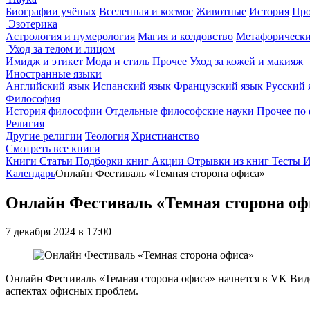
Биографии учёных
Вселенная и космос
Животные
История
Про
Эзотерика
Астрология и нумерология
Магия и колдовство
Метафорически
Уход за телом и лицом
Имидж и этикет
Мода и стиль
Прочее
Уход за кожей и макияж
Иностранные языки
Английский язык
Испанский язык
Французский язык
Русский 
Философия
История философии
Отдельные философские науки
Прочее по
Религия
Другие религии
Теология
Христианство
Смотреть все книги
Книги
Статьи
Подборки книг
Акции
Отрывки из книг
Тесты
И
Календарь
Онлайн Фестиваль «Темная сторона офиса»
Онлайн Фестиваль «Темная сторона оф
7 декабря 2024 в 17:00
Онлайн Фестиваль «Темная сторона офиса» начнется в VK Виде
аспектах офисных проблем.