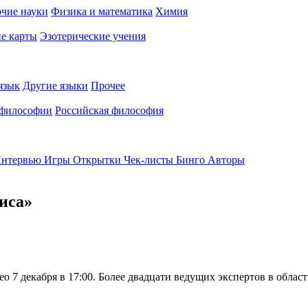
чие науки
Физика и математика
Химия
е карты
Эзотерические учения
язык
Другие языки
Прочее
 философии
Российская философия
нтервью
Игры
Открытки
Чек-листы
Бинго
Авторы
иса»
о 7 декабря в 17:00. Более двадцати ведущих экспертов в обла