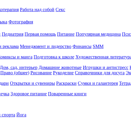
хотерапия
Работа над собой
Секс
ыка
Фотография
й
Педиатрия
Первая помощь
Питание
Популярная медицина
Пси
и реклама
Менеджмент и лидерство
Финансы
SMM
омиксы и манга
Подготовка к школе
Художественная литература
Дом, сад, интерьер
Домашние животные
Игрушки и антистресс
Право (общее)
Рисование
Рукоделие
Справочники для досуга
Эк
дари
Открытки и сувениры
Раскраски
Сумки и галантерея
Тетра
печка
Здоровое питание
Поваренные книги
 спорта
Йога