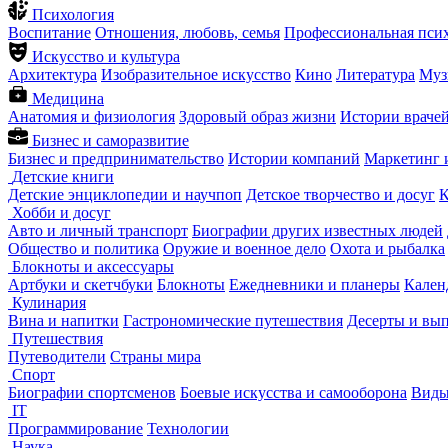
Психология
Воспитание
Отношения, любовь, семья
Профессиональная пси
Искусство и культура
Архитектура
Изобразительное искусство
Кино
Литература
Муз
Медицина
Анатомия и физиология
Здоровый образ жизни
Истории враче
Бизнес и саморазвитие
Бизнес и предпринимательство
Истории компаний
Маркетинг 
Детские книги
Детские энциклопедии и научпоп
Детское творчество и досуг
К
Хобби и досуг
Авто и личный транспорт
Биографии других известных людей
Общество и политика
Оружие и военное дело
Охота и рыбалка
Блокноты и аксессуары
Артбуки и скетчбуки
Блокноты
Ежедневники и планеры
Кален
Кулинария
Вина и напитки
Гастрономические путешествия
Десерты и вы
Путешествия
Путеводители
Страны мира
Спорт
Биографии спортсменов
Боевые искусства и самооборона
Виды
IT
Программирование
Технологии
Наука