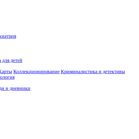
хиатрия
 для детей
Карты
Коллекционирование
Криминалистика и детективы
ология
ди и дневники