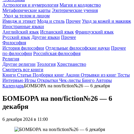
Астрология и нумерология
Магия и колдовство
Метафорические карты
Эзотерические учения
Уход за телом и лицом
Имидж и этикет
Мода и стиль
Прочее
Уход за кожей и макияж
Иностранные языки
Английский язык
Испанский язык
Французский язык
Русский язык
Другие языки
Прочее
Философия
История философии
Отдельные философские науки
Прочее
по философии
Российская философия
Религия
Другие религии
Теология
Христианство
Смотреть все книги
Книги
Статьи
Подборки книг
Акции
Отрывки из книг
Тесты
Интервью
Игры
Открытки
Чек-листы
Бинго
Авторы
Календарь
БОМБОРА на non/fiction№26 — 6 декабря
БОМБОРА на non/fiction№26 — 6
декабря
6 декабря 2024 в 11:00