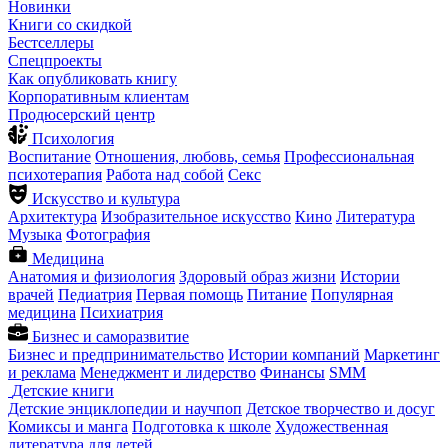
Новинки
Книги со скидкой
Бестселлеры
Спецпроекты
Как опубликовать книгу
Корпоративным клиентам
Продюсерский центр
Психология
Воспитание
Отношения, любовь, семья
Профессиональная
психотерапия
Работа над собой
Секс
Искусство и культура
Архитектура
Изобразительное искусство
Кино
Литература
Музыка
Фотография
Медицина
Анатомия и физиология
Здоровый образ жизни
Истории
врачей
Педиатрия
Первая помощь
Питание
Популярная
медицина
Психиатрия
Бизнес и саморазвитие
Бизнес и предпринимательство
Истории компаний
Маркетинг
и реклама
Менеджмент и лидерство
Финансы
SMM
Детские книги
Детские энциклопедии и научпоп
Детское творчество и досуг
Комиксы и манга
Подготовка к школе
Художественная
литература для детей