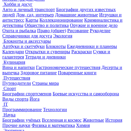
Хобби и досуг
Авто и личный транспорт
Биографии других известных
людей
Дом, сад, интерьер
Домашние животные
Игрушки и
антистресс
Карты
Коллекционирование
Криминалистика и
детективы
Общество и политика
Оружие и военное дело
Охота и рыбалка
Право (общее)
Рисование
Рукоделие
Справочники для досуга
Экология
Блокноты и аксессуары
Артбуки и скетчбуки
Блокноты
Ежедневники и планеры
Календари
Открытки и сувениры
Раскраски
Сумки и
галантерея
Тетради и дневники
Кулинария
Вина и напитки
Гастрономические путешествия
Десерты и
выпечка
Здоровое питание
Поваренные книги
Путешествия
Путеводители
Страны мира
Спорт
Биографии спортсменов
Боевые искусства и самооборона
Виды спорта
Йога
IT
Программирование
Технологии
Наука
Биографии учёных
Вселенная и космос
Животные
История
Прочие науки
Физика и математика
Химия
Эзотерика