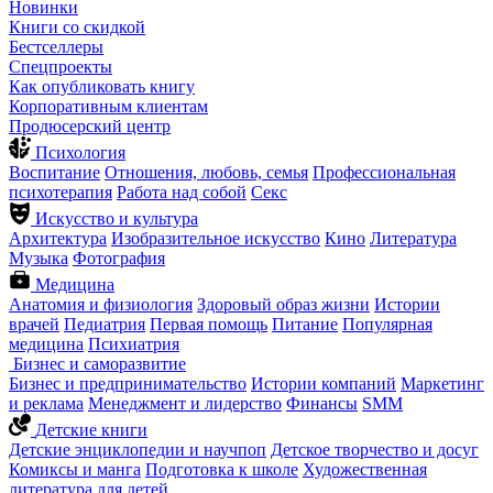
Новинки
Книги со скидкой
Бестселлеры
Спецпроекты
Как опубликовать книгу
Корпоративным клиентам
Продюсерский центр
Психология
Воспитание
Отношения, любовь, семья
Профессиональная
психотерапия
Работа над собой
Секс
Искусство и культура
Архитектура
Изобразительное искусство
Кино
Литература
Музыка
Фотография
Медицина
Анатомия и физиология
Здоровый образ жизни
Истории
врачей
Педиатрия
Первая помощь
Питание
Популярная
медицина
Психиатрия
Бизнес и саморазвитие
Бизнес и предпринимательство
Истории компаний
Маркетинг
и реклама
Менеджмент и лидерство
Финансы
SMM
Детские книги
Детские энциклопедии и научпоп
Детское творчество и досуг
Комиксы и манга
Подготовка к школе
Художественная
литература для детей