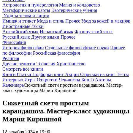
Астрология и нумерология
Магия и колдовство
Метафорические карты
Эзотерические учения
Уход за телом и лицом
Имидж и этикет
Мода и стиль
Прочее
Уход за кожей и макияж
Иностранные языки
Английский язык
Испанский язык
Французский язык
Русский язык
Другие языки
Прочее
Философия
История философии
Отдельные философские науки
Прочее
по философии
Российская философия
Религия
Другие религии
Теология
Христианство
Смотреть все книги
Книги
Статьи
Подборки книг
Акции
Отрывки из книг
Тесты
Интервью
Игры
Открытки
Чек-листы
Бинго
Авторы
Календарь
Сюжетный скетч простым карандашом. Мастер-
класс художницы Марии Киршиной
Сюжетный скетч простым
карандашом. Мастер-класс художницы
Марии Киршиной
12 декабря 2024 в 19:00