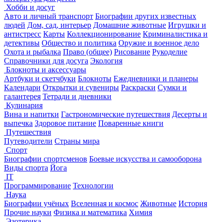
Хобби и досуг
Авто и личный транспорт
Биографии других известных
людей
Дом, сад, интерьер
Домашние животные
Игрушки и
антистресс
Карты
Коллекционирование
Криминалистика и
детективы
Общество и политика
Оружие и военное дело
Охота и рыбалка
Право (общее)
Рисование
Рукоделие
Справочники для досуга
Экология
Блокноты и аксессуары
Артбуки и скетчбуки
Блокноты
Ежедневники и планеры
Календари
Открытки и сувениры
Раскраски
Сумки и
галантерея
Тетради и дневники
Кулинария
Вина и напитки
Гастрономические путешествия
Десерты и
выпечка
Здоровое питание
Поваренные книги
Путешествия
Путеводители
Страны мира
Спорт
Биографии спортсменов
Боевые искусства и самооборона
Виды спорта
Йога
IT
Программирование
Технологии
Наука
Биографии учёных
Вселенная и космос
Животные
История
Прочие науки
Физика и математика
Химия
Эзотерика