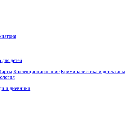
хиатрия
 для детей
Карты
Коллекционирование
Криминалистика и детективы
ология
ди и дневники