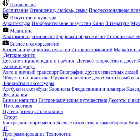
Психология
Воспитание
Отношения, любовь, семья
Профессиональная пси
Искусство и культура
Архитектура
Изобразительное искусство
Кино
Литература
Муз
Медицина
Анатомия и физиология
Здоровый образ жизни
Истории враче
Бизнес и саморазвитие
Бизнес и предпринимательство
Истории компаний
Маркетинг 
Детские книги
Детские энциклопедии и научпоп
Детское творчество и досуг
К
Хобби и досуг
Авто и личный транспорт
Биографии других известных людей
Общество и политика
Оружие и военное дело
Охота и рыбалка
Блокноты и аксессуары
Артбуки и скетчбуки
Блокноты
Ежедневники и планеры
Кален
Кулинария
Вина и напитки
Гастрономические путешествия
Десерты и вы
Путешествия
Путеводители
Страны мира
Спорт
Биографии спортсменов
Боевые искусства и самооборона
Виды
IT
Программирование
Технологии
Наука