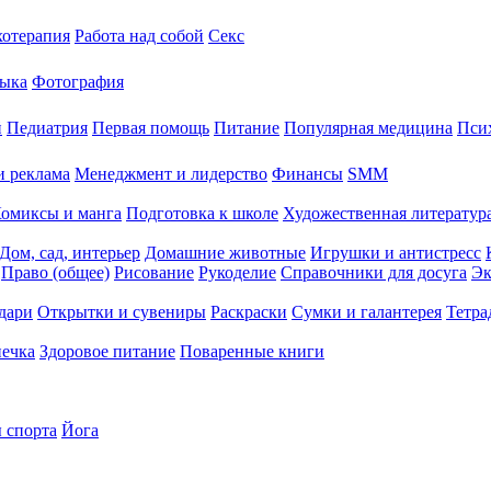
хотерапия
Работа над собой
Секс
ыка
Фотография
й
Педиатрия
Первая помощь
Питание
Популярная медицина
Пси
и реклама
Менеджмент и лидерство
Финансы
SMM
омиксы и манга
Подготовка к школе
Художественная литература
Дом, сад, интерьер
Домашние животные
Игрушки и антистресс
Право (общее)
Рисование
Рукоделие
Справочники для досуга
Эк
дари
Открытки и сувениры
Раскраски
Сумки и галантерея
Тетра
печка
Здоровое питание
Поваренные книги
 спорта
Йога