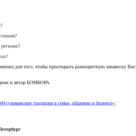
е?
тельным?
 регионе?
рах?
менно для того, чтобы приоткрыть разноцветную занавеску Вос
дник и автор БОМБОРА.
Мусульманские традиции в семье, общении и бизнесе»
;
Петербург