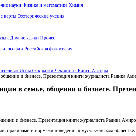
чие науки
Физика и математика
Химия
е карты
Эзотерические учения
язык
Другие языки
Прочее
 философии
Российская философия
нтервью
Игры
Открытки
Чек-листы
Бинго
Авторы
, общении и бизнесе. Презентация книги журналиста Радика Ами
иции в семье, общении и бизнесе. Презе
ми, правилами и нормами поведения в мусульманском обществе.