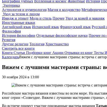
Биографии учёных
Вселенная и космос
Животные
История
Про
Эзотерика
Астрология и нумерология
Магия и колдовство
Метафорически
Уход за телом и лицом
Имидж и этикет
Мода и стиль
Прочее
Уход за кожей и макияж
Иностранные языки
Английский язык
Испанский язык
Французский язык
Русский 
Философия
История философии
Отдельные философские науки
Прочее по
Религия
Другие религии
Теология
Христианство
Смотреть все книги
Книги
Статьи
Подборки книг
Акции
Отрывки из книг
Тесты
И
Календарь
Вяжем с лучшими мастерами страны: встреча с авто
Вяжем с лучшими мастерами страны: вс
30 ноября 2024 в 13:00
Российские мастера вязания известны во всем мире. На выста
книг серии «Созвездие. Вяжем с лучшими мастерами страны», в
Во встрече примут участие признанные мастера вязания
Татьян