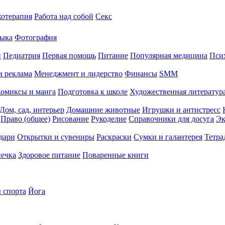
хотерапия
Работа над собой
Секс
ыка
Фотография
й
Педиатрия
Первая помощь
Питание
Популярная медицина
Пси
и реклама
Менеджмент и лидерство
Финансы
SMM
омиксы и манга
Подготовка к школе
Художественная литература
Дом, сад, интерьер
Домашние животные
Игрушки и антистресс
Право (общее)
Рисование
Рукоделие
Справочники для досуга
Эк
дари
Открытки и сувениры
Раскраски
Сумки и галантерея
Тетра
печка
Здоровое питание
Поваренные книги
 спорта
Йога