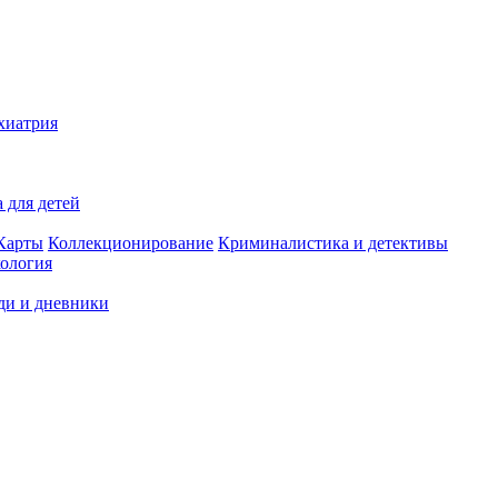
хиатрия
 для детей
Карты
Коллекционирование
Криминалистика и детективы
ология
ди и дневники