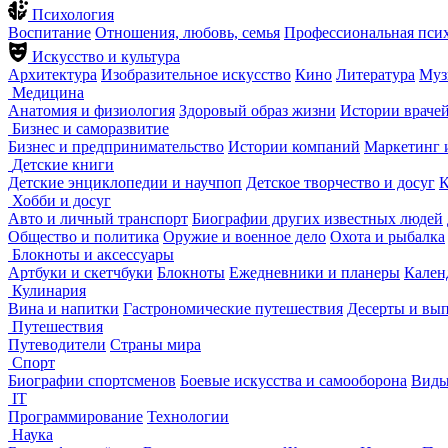
Психология
Воспитание
Отношения, любовь, семья
Профессиональная пси
Искусство и культура
Архитектура
Изобразительное искусство
Кино
Литература
Муз
Медицина
Анатомия и физиология
Здоровый образ жизни
Истории враче
Бизнес и саморазвитие
Бизнес и предпринимательство
Истории компаний
Маркетинг 
Детские книги
Детские энциклопедии и научпоп
Детское творчество и досуг
К
Хобби и досуг
Авто и личный транспорт
Биографии других известных людей
Общество и политика
Оружие и военное дело
Охота и рыбалка
Блокноты и аксессуары
Артбуки и скетчбуки
Блокноты
Ежедневники и планеры
Кален
Кулинария
Вина и напитки
Гастрономические путешествия
Десерты и вы
Путешествия
Путеводители
Страны мира
Спорт
Биографии спортсменов
Боевые искусства и самооборона
Виды
IT
Программирование
Технологии
Наука