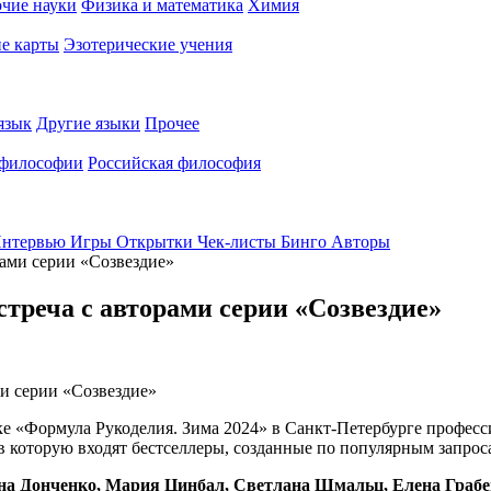
чие науки
Физика и математика
Химия
е карты
Эзотерические учения
язык
Другие языки
Прочее
 философии
Российская философия
нтервью
Игры
Открытки
Чек-листы
Бинго
Авторы
рами серии «Созвездие»
треча с авторами серии «Созвездие»
вке «Формула Рукоделия. Зима 2024» в Санкт-Петербурге профес
 которую входят бестселлеры, созданные по популярным запроса
а Донченко, Мария Цинбал, Светлана Шмальц, Елена Грабен