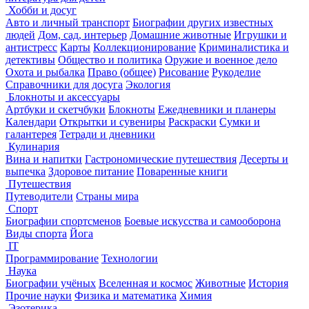
Хобби и досуг
Авто и личный транспорт
Биографии других известных
людей
Дом, сад, интерьер
Домашние животные
Игрушки и
антистресс
Карты
Коллекционирование
Криминалистика и
детективы
Общество и политика
Оружие и военное дело
Охота и рыбалка
Право (общее)
Рисование
Рукоделие
Справочники для досуга
Экология
Блокноты и аксессуары
Артбуки и скетчбуки
Блокноты
Ежедневники и планеры
Календари
Открытки и сувениры
Раскраски
Сумки и
галантерея
Тетради и дневники
Кулинария
Вина и напитки
Гастрономические путешествия
Десерты и
выпечка
Здоровое питание
Поваренные книги
Путешествия
Путеводители
Страны мира
Спорт
Биографии спортсменов
Боевые искусства и самооборона
Виды спорта
Йога
IT
Программирование
Технологии
Наука
Биографии учёных
Вселенная и космос
Животные
История
Прочие науки
Физика и математика
Химия
Эзотерика