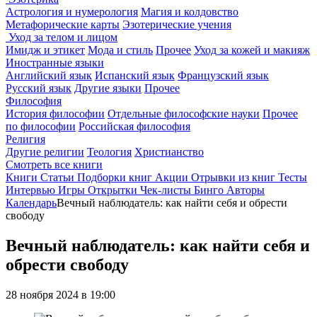
Астрология и нумерология
Магия и колдовство
Метафорические карты
Эзотерические учения
Уход за телом и лицом
Имидж и этикет
Мода и стиль
Прочее
Уход за кожей и макияж
Иностранные языки
Английский язык
Испанский язык
Французский язык
Русский язык
Другие языки
Прочее
Философия
История философии
Отдельные философские науки
Прочее
по философии
Российская философия
Религия
Другие религии
Теология
Христианство
Смотреть все книги
Книги
Статьи
Подборки книг
Акции
Отрывки из книг
Тесты
Интервью
Игры
Открытки
Чек-листы
Бинго
Авторы
Календарь
Вечный наблюдатель: как найти себя и обрести
свободу
Вечный наблюдатель: как найти себя и
обрести свободу
28 ноября 2024 в 19:00