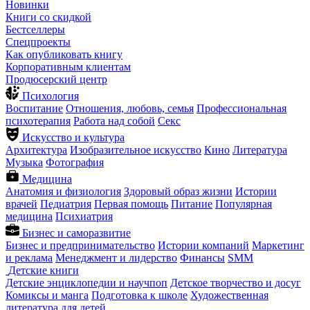
Новинки
Книги со скидкой
Бестселлеры
Спецпроекты
Как опубликовать книгу
Корпоративным клиентам
Продюсерский центр
Психология
Воспитание
Отношения, любовь, семья
Профессиональная
психотерапия
Работа над собой
Секс
Искусство и культура
Архитектура
Изобразительное искусство
Кино
Литература
Музыка
Фотография
Медицина
Анатомия и физиология
Здоровый образ жизни
Истории
врачей
Педиатрия
Первая помощь
Питание
Популярная
медицина
Психиатрия
Бизнес и саморазвитие
Бизнес и предпринимательство
Истории компаний
Маркетинг
и реклама
Менеджмент и лидерство
Финансы
SMM
Детские книги
Детские энциклопедии и научпоп
Детское творчество и досуг
Комиксы и манга
Подготовка к школе
Художественная
литература для детей