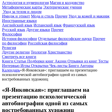
Астрология и нумерология
Магия и колдовство
Метафорические карты
Эзотерические учения
Уход за телом и лицом
Имидж и этикет
Мода и стиль
Прочее
Уход за кожей и макияж
Иностранные языки
Английский язык
Испанский язык
Французский язык
Русский язык
Другие языки
Прочее
Философия
История философии
Отдельные философские науки
Прочее
по философии
Российская философия
Религия
Другие религии
Теология
Христианство
Смотреть все книги
Книги
Статьи
Подборки книг
Акции
Отрывки из книг
Тесты
Интервью
Игры
Открытки
Чек-листы
Бинго
Авторы
Календарь
«Я-Янковская»: приглашаем на презентацию
психологической автобиографии одной из самых
востребованных художниц
«Я-Янковская»: приглашаем на
презентацию психологической
автобиографии одной из самых
востребованных художниц