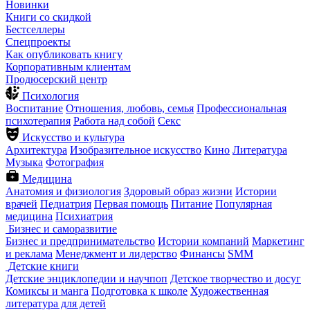
Новинки
Книги со скидкой
Бестселлеры
Спецпроекты
Как опубликовать книгу
Корпоративным клиентам
Продюсерский центр
Психология
Воспитание
Отношения, любовь, семья
Профессиональная
психотерапия
Работа над собой
Секс
Искусство и культура
Архитектура
Изобразительное искусство
Кино
Литература
Музыка
Фотография
Медицина
Анатомия и физиология
Здоровый образ жизни
Истории
врачей
Педиатрия
Первая помощь
Питание
Популярная
медицина
Психиатрия
Бизнес и саморазвитие
Бизнес и предпринимательство
Истории компаний
Маркетинг
и реклама
Менеджмент и лидерство
Финансы
SMM
Детские книги
Детские энциклопедии и научпоп
Детское творчество и досуг
Комиксы и манга
Подготовка к школе
Художественная
литература для детей