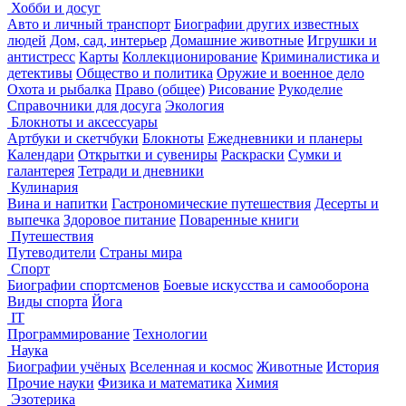
Хобби и досуг
Авто и личный транспорт
Биографии других известных
людей
Дом, сад, интерьер
Домашние животные
Игрушки и
антистресс
Карты
Коллекционирование
Криминалистика и
детективы
Общество и политика
Оружие и военное дело
Охота и рыбалка
Право (общее)
Рисование
Рукоделие
Справочники для досуга
Экология
Блокноты и аксессуары
Артбуки и скетчбуки
Блокноты
Ежедневники и планеры
Календари
Открытки и сувениры
Раскраски
Сумки и
галантерея
Тетради и дневники
Кулинария
Вина и напитки
Гастрономические путешествия
Десерты и
выпечка
Здоровое питание
Поваренные книги
Путешествия
Путеводители
Страны мира
Спорт
Биографии спортсменов
Боевые искусства и самооборона
Виды спорта
Йога
IT
Программирование
Технологии
Наука
Биографии учёных
Вселенная и космос
Животные
История
Прочие науки
Физика и математика
Химия
Эзотерика