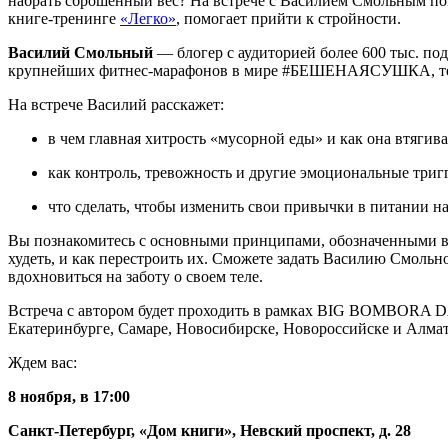
набрать сброшенный вес? На встрече с Василием Смольным пого
книге-тренинге
«Легко»
, помогает прийти к стройности.
Василий Смольный
— блогер с аудиторией более 600 тыс. под
крупнейших фитнес-марафонов в мире #БЕШЕНАЯСУШКА, телев
На встрече Василий расскажет:
в чем главная хитрость «мусорной еды» и как она втягив
как контроль, тревожность и другие эмоциональные триг
что сделать, чтобы изменить свои привычки в питании на
Вы познакомитесь с основными принципами, обозначенными 
худеть, и как перестроить их. Сможете задать Василию Смольн
вдохновиться на заботу о своем теле.
Встреча с автором будет проходить в рамках BIG BOMBORA DAY
Екатеринбурге, Самаре, Новосибирске, Новороссийске и Алмат
Ждем вас:
8 ноября, в 17:00
Санкт-Петербург, «Дом книги», Невский проспект, д. 28