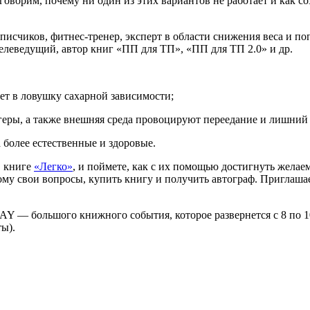
ворим, почему ни один из этих вариантов не работает и как со
писчиков, фитнес-тренер, эксперт в области снижения веса и по
едущий, автор книг «ПП для ТП», «ПП для ТП 2.0» и др.
ает в ловушку сахарной зависимости;
геры, а также внешняя среда провоцируют переедание и лишний 
 более естественные и здоровые.
в книге
«Легко»
, и поймете, как с их помощью достигнуть желае
ому свои вопросы, купить книгу и получить автограф. Приглашае
 — большого книжного события, которое развернется с 8 по 10
ы).