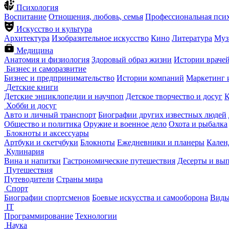
Психология
Воспитание
Отношения, любовь, семья
Профессиональная пси
Искусство и культура
Архитектура
Изобразительное искусство
Кино
Литература
Муз
Медицина
Анатомия и физиология
Здоровый образ жизни
Истории враче
Бизнес и саморазвитие
Бизнес и предпринимательство
Истории компаний
Маркетинг 
Детские книги
Детские энциклопедии и научпоп
Детское творчество и досуг
К
Хобби и досуг
Авто и личный транспорт
Биографии других известных людей
Общество и политика
Оружие и военное дело
Охота и рыбалка
Блокноты и аксессуары
Артбуки и скетчбуки
Блокноты
Ежедневники и планеры
Кален
Кулинария
Вина и напитки
Гастрономические путешествия
Десерты и вы
Путешествия
Путеводители
Страны мира
Спорт
Биографии спортсменов
Боевые искусства и самооборона
Виды
IT
Программирование
Технологии
Наука