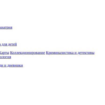
хиатрия
 для детей
Карты
Коллекционирование
Криминалистика и детективы
ология
ди и дневники