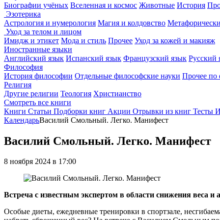
Биографии учёных
Вселенная и космос
Животные
История
Про
Эзотерика
Астрология и нумерология
Магия и колдовство
Метафорически
Уход за телом и лицом
Имидж и этикет
Мода и стиль
Прочее
Уход за кожей и макияж
Иностранные языки
Английский язык
Испанский язык
Французский язык
Русский 
Философия
История философии
Отдельные философские науки
Прочее по
Религия
Другие религии
Теология
Христианство
Смотреть все книги
Книги
Статьи
Подборки книг
Акции
Отрывки из книг
Тесты
И
Календарь
Василий Смольный. Легко. Манифест
Василий Смольный. Легко. Манифест
8 ноября 2024 в 17:00
Встреча с известным экспертом в области снижения веса и
Особые диеты, ежедневные тренировки в спортзале, несгибаем