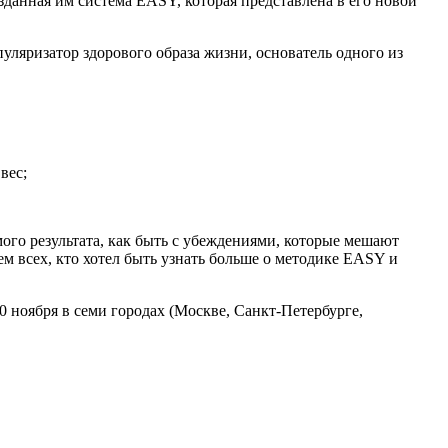
зданная им система EASY, которая представлена в его новой
пуляризатор здорового образа жизни, основатель одного из
вес;
мого результата, как быть с убеждениями, которые мешают
м всех, кто хотел быть узнать больше о методике EASY и
 ноября в семи городах (Москве, Санкт-Петербурге,