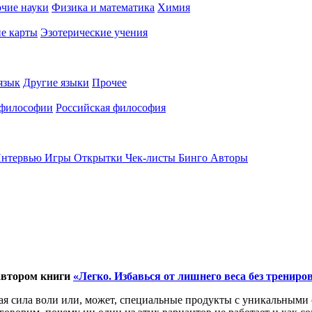
чие науки
Физика и математика
Химия
е карты
Эзотерические учения
язык
Другие языки
Прочее
 философии
Российская философия
нтервью
Игры
Открытки
Чек-листы
Бинго
Авторы
 автором книги
«Легко. Избавься от лишнего веса без трениро
ая сила воли или, может, специальные продукты с уникальными 