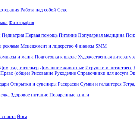
хотерапия
Работа над собой
Секс
ыка
Фотография
й
Педиатрия
Первая помощь
Питание
Популярная медицина
Пси
и реклама
Менеджмент и лидерство
Финансы
SMM
омиксы и манга
Подготовка к школе
Художественная литература
Дом, сад, интерьер
Домашние животные
Игрушки и антистресс
Право (общее)
Рисование
Рукоделие
Справочники для досуга
Эк
дари
Открытки и сувениры
Раскраски
Сумки и галантерея
Тетра
печка
Здоровое питание
Поваренные книги
 спорта
Йога