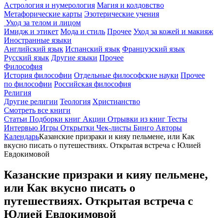
Астрология и нумерология
Магия и колдовство
Метафорические карты
Эзотерические учения
Уход за телом и лицом
Имидж и этикет
Мода и стиль
Прочее
Уход за кожей и макияж
Иностранные языки
Английский язык
Испанский язык
Французский язык
Русский язык
Другие языки
Прочее
Философия
История философии
Отдельные философские науки
Прочее
по философии
Российская философия
Религия
Другие религии
Теология
Христианство
Смотреть все книги
Статьи
Подборки книг
Акции
Отрывки из книг
Тесты
Интервью
Игры
Открытки
Чек-листы
Бинго
Авторы
Календарь
Казанские призраки и кияу пельмене, или Как
вкусно писать о путешествиях. Открытая встреча с Юлией
Евдокимовой
Казанские призраки и кияу пельмене,
или Как вкусно писать о
путешествиях. Открытая встреча с
Юлией Евдокимовой