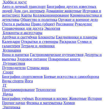
Хобби и досуг
Авто и личный транспорт
Биографии других известных
людей
Дом, сад, интерьер
Домашние животные
Игрушки и
антистресс
Карты
Коллекционирование
Криминалистика и
детективы
Общество и политика
Оружие и военное дело
Охота и рыбалка
Право (общее)
Рисование
Рукоделие
Справочники для досуга
Экология
Блокноты и аксессуары
Артбуки и скетчбуки
Блокноты
Ежедневники и планеры
Календари
Открытки и сувениры
Раскраски
Сумки и
галантерея
Тетради и дневники
Кулинария
Вина и напитки
Гастрономические путешествия
Десерты и
выпечка
Здоровое питание
Поваренные книги
Путешествия
Путеводители
Страны мира
Спорт
Биографии спортсменов
Боевые искусства и самооборона
Виды спорта
Йога
IT
Программирование
Технологии
Наука
Биографии учёных
Вселенная и космос
Животные
История
Прочие науки
Физика и математика
Химия
Эзотерика