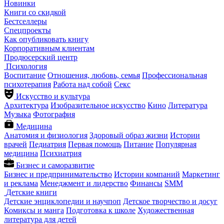
Новинки
Книги со скидкой
Бестселлеры
Спецпроекты
Как опубликовать книгу
Корпоративным клиентам
Продюсерский центр
Психология
Воспитание
Отношения, любовь, семья
Профессиональная
психотерапия
Работа над собой
Секс
Искусство и культура
Архитектура
Изобразительное искусство
Кино
Литература
Музыка
Фотография
Медицина
Анатомия и физиология
Здоровый образ жизни
Истории
врачей
Педиатрия
Первая помощь
Питание
Популярная
медицина
Психиатрия
Бизнес и саморазвитие
Бизнес и предпринимательство
Истории компаний
Маркетинг
и реклама
Менеджмент и лидерство
Финансы
SMM
Детские книги
Детские энциклопедии и научпоп
Детское творчество и досуг
Комиксы и манга
Подготовка к школе
Художественная
литература для детей