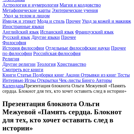
Астрология и нумерология
Магия и колдовство
Метафорические карты
Эзотерические учения
Уход за телом и лицом
Имидж и этикет
Мода и стиль
Прочее
Уход за кожей и макияж
Иностранные языки
Английский язык
Испанский язык
Французский язык
Русский язык
Другие языки
Прочее
Философия
История философии
Отдельные философские науки
Прочее
по философии
Российская философия
Религия
Другие религии
Теология
Христианство
Смотреть все книги
Книги
Статьи
Подборки книг
Акции
Отрывки из книг
Тесты
Интервью
Игры
Открытки
Чек-листы
Бинго
Авторы
Календарь
Презентация блокнота Ольги Межуевой «Память
сердца. Блокнот для тех, кто хочет оставить след в истории»
Презентация блокнота Ольги
Межуевой «Память сердца. Блокнот
для тех, кто хочет оставить след в
истории»