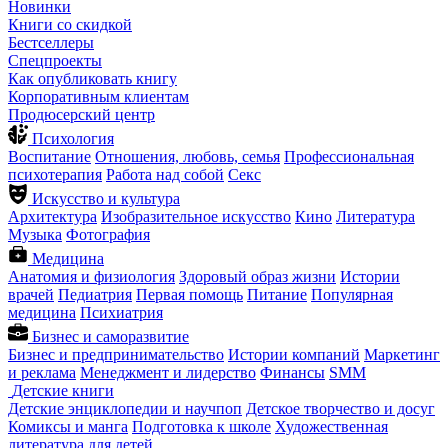
Новинки
Книги со скидкой
Бестселлеры
Спецпроекты
Как опубликовать книгу
Корпоративным клиентам
Продюсерский центр
Психология
Воспитание
Отношения, любовь, семья
Профессиональная
психотерапия
Работа над собой
Секс
Искусство и культура
Архитектура
Изобразительное искусство
Кино
Литература
Музыка
Фотография
Медицина
Анатомия и физиология
Здоровый образ жизни
Истории
врачей
Педиатрия
Первая помощь
Питание
Популярная
медицина
Психиатрия
Бизнес и саморазвитие
Бизнес и предпринимательство
Истории компаний
Маркетинг
и реклама
Менеджмент и лидерство
Финансы
SMM
Детские книги
Детские энциклопедии и научпоп
Детское творчество и досуг
Комиксы и манга
Подготовка к школе
Художественная
литература для детей