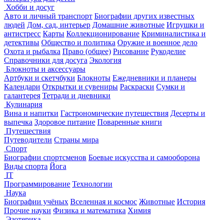
Хобби и досуг
Авто и личный транспорт
Биографии других известных
людей
Дом, сад, интерьер
Домашние животные
Игрушки и
антистресс
Карты
Коллекционирование
Криминалистика и
детективы
Общество и политика
Оружие и военное дело
Охота и рыбалка
Право (общее)
Рисование
Рукоделие
Справочники для досуга
Экология
Блокноты и аксессуары
Артбуки и скетчбуки
Блокноты
Ежедневники и планеры
Календари
Открытки и сувениры
Раскраски
Сумки и
галантерея
Тетради и дневники
Кулинария
Вина и напитки
Гастрономические путешествия
Десерты и
выпечка
Здоровое питание
Поваренные книги
Путешествия
Путеводители
Страны мира
Спорт
Биографии спортсменов
Боевые искусства и самооборона
Виды спорта
Йога
IT
Программирование
Технологии
Наука
Биографии учёных
Вселенная и космос
Животные
История
Прочие науки
Физика и математика
Химия
Эзотерика