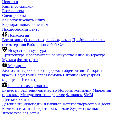
Новинки
Книги со скидкой
Бестселлеры
Спецпроекты
Как опубликовать книгу
Корпоративным клиентам
Продюсерский центр
Психология
Воспитание
Отношения, любовь, семья
Профессиональная
психотерапия
Работа над собой
Секс
Искусство и культура
Архитектура
Изобразительное искусство
Кино
Литература
Музыка
Фотография
Медицина
Анатомия и физиология
Здоровый образ жизни
Истории
врачей
Педиатрия
Первая помощь
Питание
Популярная
медицина
Психиатрия
Бизнес и саморазвитие
Бизнес и предпринимательство
Истории компаний
Маркетинг
и реклама
Менеджмент и лидерство
Финансы
SMM
Детские книги
Детские энциклопедии и научпоп
Детское творчество и досуг
Комиксы и манга
Подготовка к школе
Художественная
литература для детей