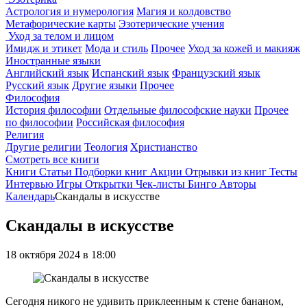
Астрология и нумерология
Магия и колдовство
Метафорические карты
Эзотерические учения
Уход за телом и лицом
Имидж и этикет
Мода и стиль
Прочее
Уход за кожей и макияж
Иностранные языки
Английский язык
Испанский язык
Французский язык
Русский язык
Другие языки
Прочее
Философия
История философии
Отдельные философские науки
Прочее
по философии
Российская философия
Религия
Другие религии
Теология
Христианство
Смотреть все книги
Книги
Статьи
Подборки книг
Акции
Отрывки из книг
Тесты
Интервью
Игры
Открытки
Чек-листы
Бинго
Авторы
Календарь
Скандалы в искусстве
Скандалы в искусстве
18 октября 2024 в 18:00
Сегодня никого не удивить приклеенным к стене бананом,