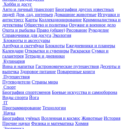
Хобби и досуг
Авто и личный транспорт
Биографии других известных
людей
Дом, сад, интерьер
Домашние животные
Игрушки и
антистресс
Карты
Коллекционирование
Криминалистика и
детективы
Общество и политика
Оружие и военное дело
Охота и рыбалка
Право (общее)
Рисование
Рукоделие
Справочники для досуга
Экология
Блокноты и аксессуары
Артбуки и скетчбуки
Блокноты
Ежедневники и планеры
Календари
Открытки и сувениры
Раскраски
Сумки и
галантерея
Тетради и дневники
Кулинария
Вина и напитки
Гастрономические путешествия
Десерты и
выпечка
Здоровое питание
Поваренные книги
Путешествия
Путеводители
Страны мира
Спорт
Биографии спортсменов
Боевые искусства и самооборона
Виды спорта
Йога
IT
Программирование
Технологии
Наука
Биографии учёных
Вселенная и космос
Животные
История
Прочие науки
Физика и математика
Химия
Эзотерика