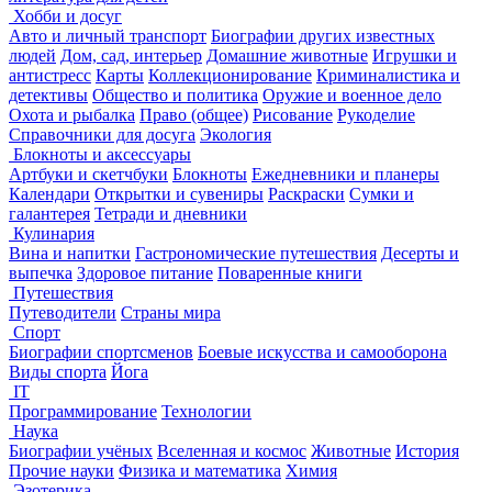
Хобби и досуг
Авто и личный транспорт
Биографии других известных
людей
Дом, сад, интерьер
Домашние животные
Игрушки и
антистресс
Карты
Коллекционирование
Криминалистика и
детективы
Общество и политика
Оружие и военное дело
Охота и рыбалка
Право (общее)
Рисование
Рукоделие
Справочники для досуга
Экология
Блокноты и аксессуары
Артбуки и скетчбуки
Блокноты
Ежедневники и планеры
Календари
Открытки и сувениры
Раскраски
Сумки и
галантерея
Тетради и дневники
Кулинария
Вина и напитки
Гастрономические путешествия
Десерты и
выпечка
Здоровое питание
Поваренные книги
Путешествия
Путеводители
Страны мира
Спорт
Биографии спортсменов
Боевые искусства и самооборона
Виды спорта
Йога
IT
Программирование
Технологии
Наука
Биографии учёных
Вселенная и космос
Животные
История
Прочие науки
Физика и математика
Химия
Эзотерика