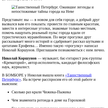
Представьте: вы — в новом для себя городе, а добрый друг
вызвался вам его показать: провести по главным красотам,
завести в интересные уголки, знакомые только местным,
помочь нащупать реальный пульс города вдали от
туристических муравейников. По мере прогулки друг
рассказывает много историй и сдабривает рассказ шутками и
цитатами Ерофеева… Именно такую «прогулку» написал
Николай Коршунов. Приглашаем познакомиться с ним лично.
Николай Коршунов
— музыкант, бас-гитарист рок-группы
«Крематорий», автор-исполнитель, кандидат философских
наук, журналист.
В БОМБОРЕ у Николая вышла книга
«Таинственный
Петербург»
. На встрече расспросим его об этой работе и
выясним:
Сколько раз крали Чижика-Пыжика
Чем знаменита ротонда в доме на Гороховой