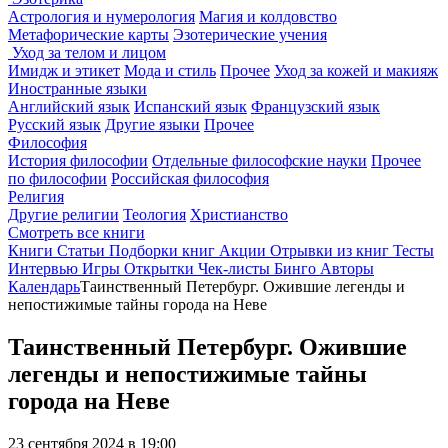
Астрология и нумерология
Магия и колдовство
Метафорические карты
Эзотерические учения
Уход за телом и лицом
Имидж и этикет
Мода и стиль
Прочее
Уход за кожей и макияж
Иностранные языки
Английский язык
Испанский язык
Французский язык
Русский язык
Другие языки
Прочее
Философия
История философии
Отдельные философские науки
Прочее
по философии
Российская философия
Религия
Другие религии
Теология
Христианство
Смотреть все книги
Книги
Статьи
Подборки книг
Акции
Отрывки из книг
Тесты
Интервью
Игры
Открытки
Чек-листы
Бинго
Авторы
Календарь
Таинственный Петербург. Ожившие легенды и
непостижимые тайны города на Неве
Таинственный Петербург. Ожившие
легенды и непостижимые тайны
города на Неве
23 сентября 2024 в 19:00