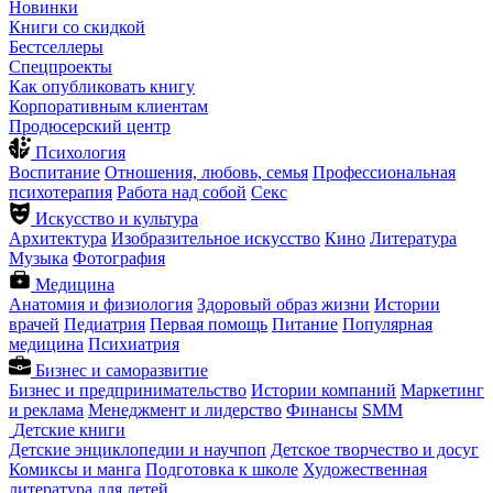
Новинки
Книги со скидкой
Бестселлеры
Спецпроекты
Как опубликовать книгу
Корпоративным клиентам
Продюсерский центр
Психология
Воспитание
Отношения, любовь, семья
Профессиональная
психотерапия
Работа над собой
Секс
Искусство и культура
Архитектура
Изобразительное искусство
Кино
Литература
Музыка
Фотография
Медицина
Анатомия и физиология
Здоровый образ жизни
Истории
врачей
Педиатрия
Первая помощь
Питание
Популярная
медицина
Психиатрия
Бизнес и саморазвитие
Бизнес и предпринимательство
Истории компаний
Маркетинг
и реклама
Менеджмент и лидерство
Финансы
SMM
Детские книги
Детские энциклопедии и научпоп
Детское творчество и досуг
Комиксы и манга
Подготовка к школе
Художественная
литература для детей