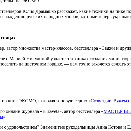
здательства ЭКСМО.
естселлеров Юлия Драмашко расскажет, какие техники на пике п
 возрождению русских народных узоров, которые теперь украша
 спицах
р, автор множества мастер-классов, бестселлера «Свяжи и друж
че с Марией Никулиной узнаете о техниках создания миниатюрн
поселить на цветочном горшке, — вам точно захочется связать
актор книг ЭКСМО, включая топовую серию «
Созвездие. Вяжем 
о онлайн-журнала «Elizaveta», автор бестселлера «
МАСТЕР ВЯЗА
ны
»
ко и с удовольствием? Знаменитые рукодельницы Анна Котова и 