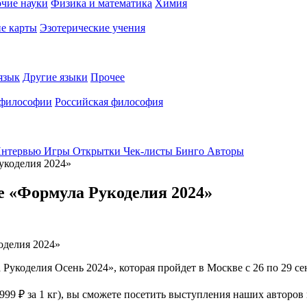
чие науки
Физика и математика
Химия
е карты
Эзотерические учения
язык
Другие языки
Прочее
 философии
Российская философия
нтервью
Игры
Открытки
Чек-листы
Бинго
Авторы
коделия 2024»
«Формула Рукоделия 2024»
оделия Осень 2024», которая пройдет в Москве с 26 по 29 се
99 ₽ за 1 кг), вы сможете посетить выступления наших авторов 