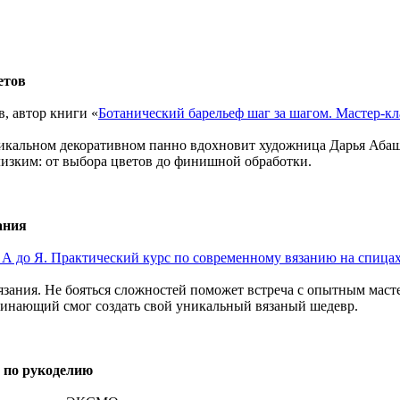
ветов
, автор книги «
Ботанический барельеф шаг за шагом. Мастер-к
никальном декоративном панно вдохновит художница Дарья Абашк
лизким: от выбора цветов до финишной обработки.
ания
 до Я. Практический курс по современному вязанию на спица
зания. Не бояться сложностей поможет встреча с опытным масте
чинающий смог создать свой уникальный вязаный шедевр.
х по рукоделию