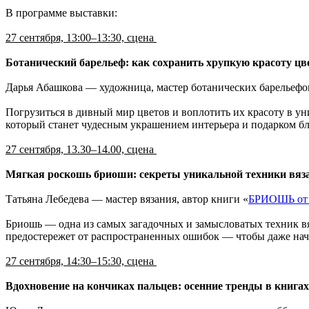
В программе выставки:
27 сентября, 13:00–13:30, сцена
Ботанический барельеф: как сохранить хрупкую красоту ц
Дарья Абашкова — художница, мастер ботанических барельефов
Погрузиться в дивный мир цветов и воплотить их красоту в у
который станет чудесным украшением интерьера и подарком б
27 сентября, 13.30–14.00, сцена
Мягкая роскошь бриоши: секреты уникальной техники вяз
Татьяна Лебедева — мастер вязания, автор книги «
БРИОШЬ от А
Бриошь — одна из самых загадочных и замысловатых техник вя
предостережет от распространенных ошибок — чтобы даже на
27 сентября, 14:30–15:30, сцена
Вдохновение на кончиках пальцев: осенние тренды в книга