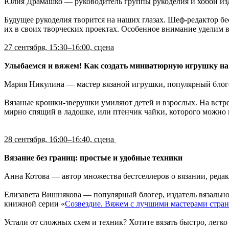
Юлия Драмашко — руководитель группы рукоделия и хобби и
Будущее рукоделия творится на наших глазах. Шеф-редактор б
их в своих творческих проектах. Особенное внимание уделим
27 сентября, 15:30–16:00, сцена
Улыбаемся и вяжем! Как создать миниатюрную игрушку на
Мария Никулина — мастер вязаной игрушки, популярный блоге
Вязаные крошки-зверушки умиляют детей и взрослых. На встре
мирно спящий в ладошке, или птенчик чайки, которого можно 
28 сентября, 16:00–16:40, сцена
Вязание без границ: простые и удобные техники
Анна Котова — автор множества бестселлеров о вязании, ред
Елизавета Вишнякова — популярный блогер, издатель вязальног
книжной серии «
Созвездие. Вяжем с лучшими мастерами стра
Устали от сложных схем и техник? Хотите вязать быстро, лег