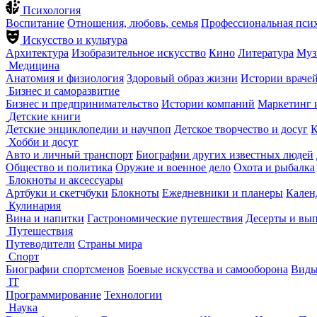
Психология
Воспитание
Отношения, любовь, семья
Профессиональная пси
Искусство и культура
Архитектура
Изобразительное искусство
Кино
Литература
Муз
Медицина
Анатомия и физиология
Здоровый образ жизни
Истории враче
Бизнес и саморазвитие
Бизнес и предпринимательство
Истории компаний
Маркетинг 
Детские книги
Детские энциклопедии и научпоп
Детское творчество и досуг
К
Хобби и досуг
Авто и личный транспорт
Биографии других известных людей
Общество и политика
Оружие и военное дело
Охота и рыбалка
Блокноты и аксессуары
Артбуки и скетчбуки
Блокноты
Ежедневники и планеры
Кален
Кулинария
Вина и напитки
Гастрономические путешествия
Десерты и вы
Путешествия
Путеводители
Страны мира
Спорт
Биографии спортсменов
Боевые искусства и самооборона
Виды
IT
Программирование
Технологии
Наука