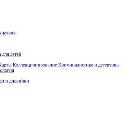
хиатрия
 для детей
Карты
Коллекционирование
Криминалистика и детективы
ология
ди и дневники