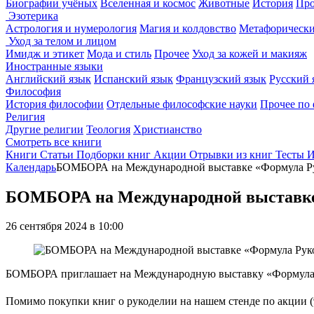
Биографии учёных
Вселенная и космос
Животные
История
Про
Эзотерика
Астрология и нумерология
Магия и колдовство
Метафорически
Уход за телом и лицом
Имидж и этикет
Мода и стиль
Прочее
Уход за кожей и макияж
Иностранные языки
Английский язык
Испанский язык
Французский язык
Русский 
Философия
История философии
Отдельные философские науки
Прочее по
Религия
Другие религии
Теология
Христианство
Смотреть все книги
Книги
Статьи
Подборки книг
Акции
Отрывки из книг
Тесты
И
Календарь
БОМБОРА на Международной выставке «Формула Ру
БОМБОРА на Международной выставке 
26 сентября 2024 в 10:00
БОМБОРА приглашает на Международную выставку «Формула Рук
Помимо покупки книг о рукоделии на нашем стенде по акции (9