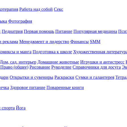
хотерапия
Работа над собой
Секс
ыка
Фотография
й
Педиатрия
Первая помощь
Питание
Популярная медицина
Пси
и реклама
Менеджмент и лидерство
Финансы
SMM
омиксы и манга
Подготовка к школе
Художественная литература
Дом, сад, интерьер
Домашние животные
Игрушки и антистресс
Право (общее)
Рисование
Рукоделие
Справочники для досуга
Эк
дари
Открытки и сувениры
Раскраски
Сумки и галантерея
Тетра
печка
Здоровое питание
Поваренные книги
 спорта
Йога