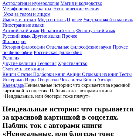
Астрология и нумерология
Магия и колдовство
Метафорические карты
Эзотерические учения
Уход за телом и лицом
Имидж и этикет
Мода и стиль
Прочее
Уход за кожей и макияж
Иностранные языки
Английский язык
Испанский язык
Французский язык
Русский язык
Другие языки
Прочее
Философия
История философии
Отдельные философские науки
Прочее
по философии
Российская философия
Религия
Другие религии
Теология
Христианство
Смотреть все книги
Книги
Статьи
Подборки книг
Акции
Отрывки из книг
Тесты
Интервью
Игры
Открытки
Чек-листы
Бинго
Авторы
Календарь
Неидеальные истории: что скрывается за красивой
картинкой в соцсетях. Паблик-ток с авторами книги
«Неидеальные, или блогеры тоже плачут»
Неидеальные истории: что скрывается
за красивой картинкой в соцсетях.
Паблик-ток с авторами книги
«Неидеальные, или блогеры тоже