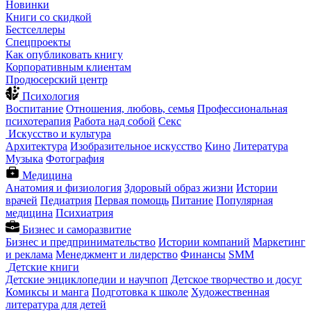
Новинки
Книги со скидкой
Бестселлеры
Спецпроекты
Как опубликовать книгу
Корпоративным клиентам
Продюсерский центр
Психология
Воспитание
Отношения, любовь, семья
Профессиональная
психотерапия
Работа над собой
Секс
Искусство и культура
Архитектура
Изобразительное искусство
Кино
Литература
Музыка
Фотография
Медицина
Анатомия и физиология
Здоровый образ жизни
Истории
врачей
Педиатрия
Первая помощь
Питание
Популярная
медицина
Психиатрия
Бизнес и саморазвитие
Бизнес и предпринимательство
Истории компаний
Маркетинг
и реклама
Менеджмент и лидерство
Финансы
SMM
Детские книги
Детские энциклопедии и научпоп
Детское творчество и досуг
Комиксы и манга
Подготовка к школе
Художественная
литература для детей