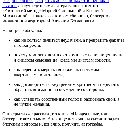
разорить бизнес, застрять в абьюзивных отношениях и
выжить
», соучредителями литературного агентства
«Авторский метод» Марией Синюковой и Ксенией
Михалкиной, а также с соавтором сборника, блогером с
миллионной аудиторией Антоном Богдановым.
На встрече обсудим:
как не бояться делиться неудачами, а превратить факапы
в точки роста,
почему у многих возникает комплекс неполноценности
и синдром самозванца, когда мы листаем соцсети,
как перестать мерить свою жизнь по чужим
«картинкам» в интернете,
как договориться с внутренним критиком и перестать
обращать внимание на осуждение со стороны,
как услышать собственный голос и распознать свои, а
не чужие желания.
Спикеры также расскажут о книге «Неидеальные, или
блогеры тоже плачут». А в конце встречи вы сможете задать
блогерам вопросы и, конечно, получить автографы.