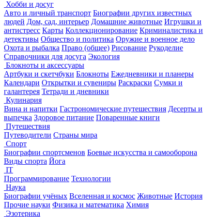
Хобби и досуг
Авто и личный транспорт
Биографии других известных
людей
Дом, сад, интерьер
Домашние животные
Игрушки и
антистресс
Карты
Коллекционирование
Криминалистика и
детективы
Общество и политика
Оружие и военное дело
Охота и рыбалка
Право (общее)
Рисование
Рукоделие
Справочники для досуга
Экология
Блокноты и аксессуары
Артбуки и скетчбуки
Блокноты
Ежедневники и планеры
Календари
Открытки и сувениры
Раскраски
Сумки и
галантерея
Тетради и дневники
Кулинария
Вина и напитки
Гастрономические путешествия
Десерты и
выпечка
Здоровое питание
Поваренные книги
Путешествия
Путеводители
Страны мира
Спорт
Биографии спортсменов
Боевые искусства и самооборона
Виды спорта
Йога
IT
Программирование
Технологии
Наука
Биографии учёных
Вселенная и космос
Животные
История
Прочие науки
Физика и математика
Химия
Эзотерика