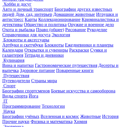
Хобби и досуг
Авто и личный транспорт
Биографии других известных
людей
Дом, сад, интерьер
Домашние животные
Игрушки и
антистресс
Карты
Коллекционирование
Криминалистика и
детективы
Общество и политика
Оружие и военное дело
Охота и рыбалка
Право (общее)
Рисование
Рукоделие
Справочники для досуга
Экология
Блокноты и аксессуары
Артбуки и скетчбуки
Блокноты
Ежедневники и планеры
Календари
Открытки и сувениры
Раскраски
Сумки и
галантерея
Тетради и дневники
Кулинария
Вина и напитки
Гастрономические путешествия
Десерты и
выпечка
Здоровое питание
Поваренные книги
Путешествия
Путеводители
Страны мира
Спорт
Биографии спортсменов
Боевые искусства и самооборона
Виды спорта
Йога
IT
Программирование
Технологии
Наука
Биографии учёных
Вселенная и космос
Животные
История
Прочие науки
Физика и математика
Химия
Эзотерика