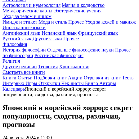
Астрология и нумерология
Магия и колдовство
Метафорические карты
Эзотерические учения
Уход за телом и лицом
Имидж и этикет
Мода и стиль
Прочее
Уход за кожей и макияж
Иностранные языки
Английский язык
Испанский язык
Французский язык
Русский язык
Другие языки
Прочее
Философия
История философии
Отдельные философские науки
Прочее
по философии
Российская философия
Религия
Другие религии
Теология
Христианство
Смотреть все книги
Книги
Статьи
Подборки книг
Акции
Отрывки из книг
Тесты
Интервью
Игры
Открытки
Чек-листы
Бинго
Авторы
Календарь
Японский и корейский хоррор: секрет
популярности, сходства, различия, прогнозы
Японский и корейский хоррор: секрет
популярности, сходства, различия,
прогнозы
24 августа 2024 в 12:00