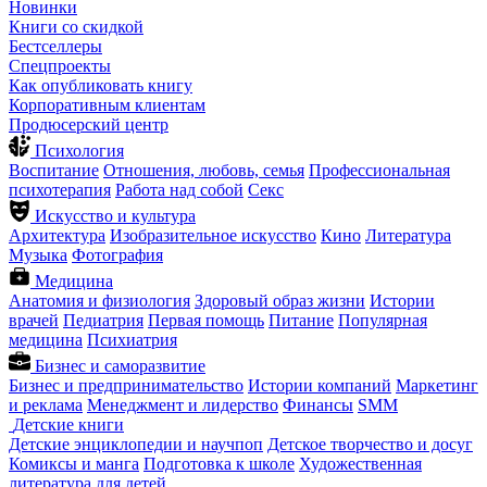
Новинки
Книги со скидкой
Бестселлеры
Спецпроекты
Как опубликовать книгу
Корпоративным клиентам
Продюсерский центр
Психология
Воспитание
Отношения, любовь, семья
Профессиональная
психотерапия
Работа над собой
Секс
Искусство и культура
Архитектура
Изобразительное искусство
Кино
Литература
Музыка
Фотография
Медицина
Анатомия и физиология
Здоровый образ жизни
Истории
врачей
Педиатрия
Первая помощь
Питание
Популярная
медицина
Психиатрия
Бизнес и саморазвитие
Бизнес и предпринимательство
Истории компаний
Маркетинг
и реклама
Менеджмент и лидерство
Финансы
SMM
Детские книги
Детские энциклопедии и научпоп
Детское творчество и досуг
Комиксы и манга
Подготовка к школе
Художественная
литература для детей