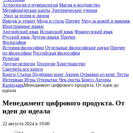
Астрология и нумерология
Магия и колдовство
Метафорические карты
Эзотерические учения
Уход за телом и лицом
Имидж и этикет
Мода и стиль
Прочее
Уход за кожей и макияж
Иностранные языки
Английский язык
Испанский язык
Французский язык
Русский язык
Другие языки
Прочее
Философия
История философии
Отдельные философские науки
Прочее
по философии
Российская философия
Религия
Другие религии
Теология
Христианство
Смотреть все книги
Книги
Статьи
Подборки книг
Акции
Отрывки из книг
Тесты
Интервью
Игры
Открытки
Чек-листы
Бинго
Авторы
Календарь
Менеджмент цифрового продукта. От идеи до
идеала
Менеджмент цифрового продукта. От
идеи до идеала
22 августа 2024 в 19:00