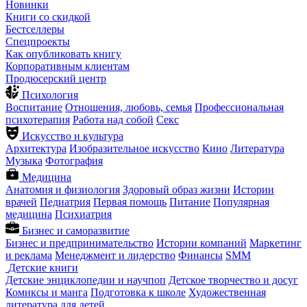
Новинки
Книги со скидкой
Бестселлеры
Спецпроекты
Как опубликовать книгу
Корпоративным клиентам
Продюсерский центр
Психология
Воспитание
Отношения, любовь, семья
Профессиональная
психотерапия
Работа над собой
Секс
Искусство и культура
Архитектура
Изобразительное искусство
Кино
Литература
Музыка
Фотография
Медицина
Анатомия и физиология
Здоровый образ жизни
Истории
врачей
Педиатрия
Первая помощь
Питание
Популярная
медицина
Психиатрия
Бизнес и саморазвитие
Бизнес и предпринимательство
Истории компаний
Маркетинг
и реклама
Менеджмент и лидерство
Финансы
SMM
Детские книги
Детские энциклопедии и научпоп
Детское творчество и досуг
Комиксы и манга
Подготовка к школе
Художественная
литература для детей