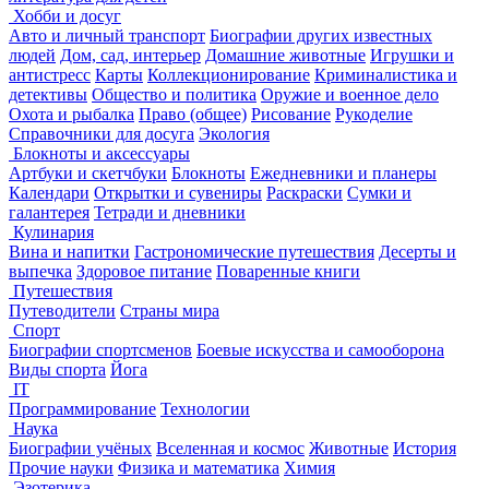
Хобби и досуг
Авто и личный транспорт
Биографии других известных
людей
Дом, сад, интерьер
Домашние животные
Игрушки и
антистресс
Карты
Коллекционирование
Криминалистика и
детективы
Общество и политика
Оружие и военное дело
Охота и рыбалка
Право (общее)
Рисование
Рукоделие
Справочники для досуга
Экология
Блокноты и аксессуары
Артбуки и скетчбуки
Блокноты
Ежедневники и планеры
Календари
Открытки и сувениры
Раскраски
Сумки и
галантерея
Тетради и дневники
Кулинария
Вина и напитки
Гастрономические путешествия
Десерты и
выпечка
Здоровое питание
Поваренные книги
Путешествия
Путеводители
Страны мира
Спорт
Биографии спортсменов
Боевые искусства и самооборона
Виды спорта
Йога
IT
Программирование
Технологии
Наука
Биографии учёных
Вселенная и космос
Животные
История
Прочие науки
Физика и математика
Химия
Эзотерика