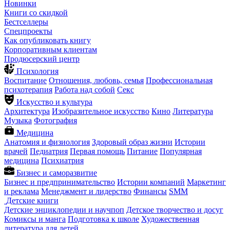
Новинки
Книги со скидкой
Бестселлеры
Спецпроекты
Как опубликовать книгу
Корпоративным клиентам
Продюсерский центр
Психология
Воспитание
Отношения, любовь, семья
Профессиональная
психотерапия
Работа над собой
Секс
Искусство и культура
Архитектура
Изобразительное искусство
Кино
Литература
Музыка
Фотография
Медицина
Анатомия и физиология
Здоровый образ жизни
Истории
врачей
Педиатрия
Первая помощь
Питание
Популярная
медицина
Психиатрия
Бизнес и саморазвитие
Бизнес и предпринимательство
Истории компаний
Маркетинг
и реклама
Менеджмент и лидерство
Финансы
SMM
Детские книги
Детские энциклопедии и научпоп
Детское творчество и досуг
Комиксы и манга
Подготовка к школе
Художественная
литература для детей