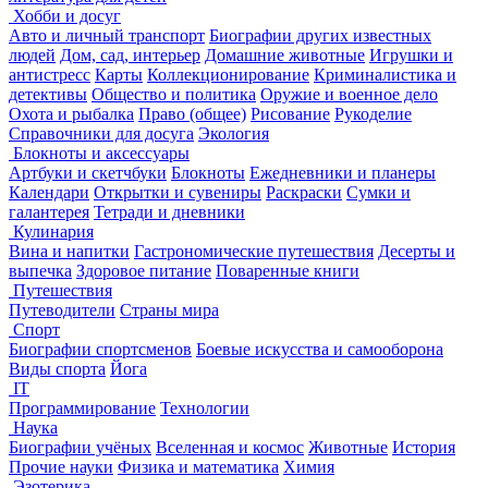
Хобби и досуг
Авто и личный транспорт
Биографии других известных
людей
Дом, сад, интерьер
Домашние животные
Игрушки и
антистресс
Карты
Коллекционирование
Криминалистика и
детективы
Общество и политика
Оружие и военное дело
Охота и рыбалка
Право (общее)
Рисование
Рукоделие
Справочники для досуга
Экология
Блокноты и аксессуары
Артбуки и скетчбуки
Блокноты
Ежедневники и планеры
Календари
Открытки и сувениры
Раскраски
Сумки и
галантерея
Тетради и дневники
Кулинария
Вина и напитки
Гастрономические путешествия
Десерты и
выпечка
Здоровое питание
Поваренные книги
Путешествия
Путеводители
Страны мира
Спорт
Биографии спортсменов
Боевые искусства и самооборона
Виды спорта
Йога
IT
Программирование
Технологии
Наука
Биографии учёных
Вселенная и космос
Животные
История
Прочие науки
Физика и математика
Химия
Эзотерика