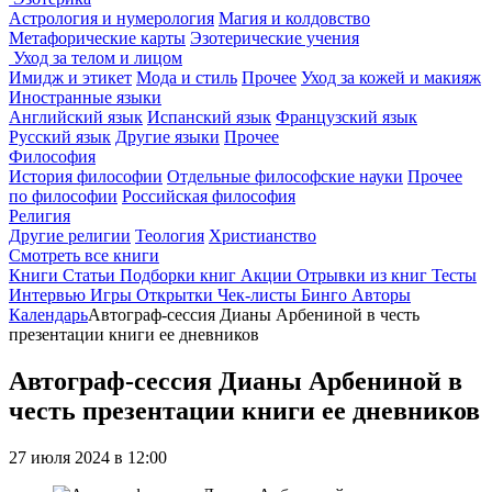
Астрология и нумерология
Магия и колдовство
Метафорические карты
Эзотерические учения
Уход за телом и лицом
Имидж и этикет
Мода и стиль
Прочее
Уход за кожей и макияж
Иностранные языки
Английский язык
Испанский язык
Французский язык
Русский язык
Другие языки
Прочее
Философия
История философии
Отдельные философские науки
Прочее
по философии
Российская философия
Религия
Другие религии
Теология
Христианство
Смотреть все книги
Книги
Статьи
Подборки книг
Акции
Отрывки из книг
Тесты
Интервью
Игры
Открытки
Чек-листы
Бинго
Авторы
Календарь
Автограф-сессия Дианы Арбениной в честь
презентации книги ее дневников
Автограф-сессия Дианы Арбениной в
честь презентации книги ее дневников
27 июля 2024 в 12:00