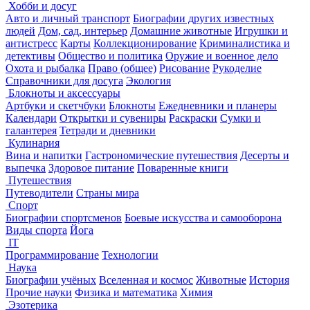
Хобби и досуг
Авто и личный транспорт
Биографии других известных
людей
Дом, сад, интерьер
Домашние животные
Игрушки и
антистресс
Карты
Коллекционирование
Криминалистика и
детективы
Общество и политика
Оружие и военное дело
Охота и рыбалка
Право (общее)
Рисование
Рукоделие
Справочники для досуга
Экология
Блокноты и аксессуары
Артбуки и скетчбуки
Блокноты
Ежедневники и планеры
Календари
Открытки и сувениры
Раскраски
Сумки и
галантерея
Тетради и дневники
Кулинария
Вина и напитки
Гастрономические путешествия
Десерты и
выпечка
Здоровое питание
Поваренные книги
Путешествия
Путеводители
Страны мира
Спорт
Биографии спортсменов
Боевые искусства и самооборона
Виды спорта
Йога
IT
Программирование
Технологии
Наука
Биографии учёных
Вселенная и космос
Животные
История
Прочие науки
Физика и математика
Химия
Эзотерика