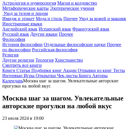
Астрология и нумерология
Магия и колдовство
Метафорические карты
Эзотерические учения
Уход за телом и лицом
Имидж и этикет
Мода и стиль
Прочее
Уход за кожей и макияж
Иностранные языки
Английский язык
Испанский язык
Французский язык
Русский язык
Другие языки
Прочее
Философия
История философии
Отдельные философские науки
Прочее
по философии
Российская философия
Религия
Другие религии
Теология
Христианство
Смотреть все книги
Книги
Статьи
Подборки книг
Акции
Отрывки из книг
Тесты
Интервью
Игры
Открытки
Чек-листы
Бинго
Авторы
Календарь
Москва шаг за шагом. Увлекательные авторские
прогулки на любой вкус
Москва шаг за шагом. Увлекательные
авторские прогулки на любой вкус
23 июля 2024 в 19:00