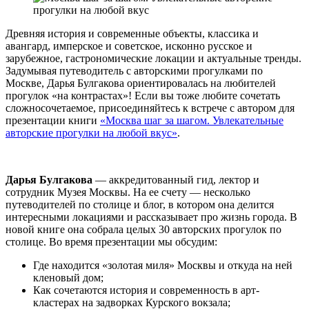
Древняя история и современные объекты, классика и
авангард, имперское и советское, исконно русское и
зарубежное, гастрономические локации и актуальные тренды.
Задумывая путеводитель с авторскими прогулками по
Москве, Дарья Булгакова ориентировалась на любителей
прогулок «на контрастах»! Если вы тоже любите сочетать
сложносочетаемое, присоединяйтесь к встрече с автором для
презентации книги
«Москва шаг за шагом. Увлекательные
авторские прогулки на любой вкус»
.
Дарья Булгакова
— аккредитованный гид, лектор и
сотрудник Музея Москвы. На ее счету — несколько
путеводителей по столице и блог, в котором она делится
интересными локациями и рассказывает про жизнь города. В
новой книге она собрала целых 30 авторских прогулок по
столице. Во время презентации мы обсудим:
Где находится «золотая миля» Москвы и откуда на ней
кленовый дом;
Как сочетаются история и современность в арт-
кластерах на задворках Курского вокзала;