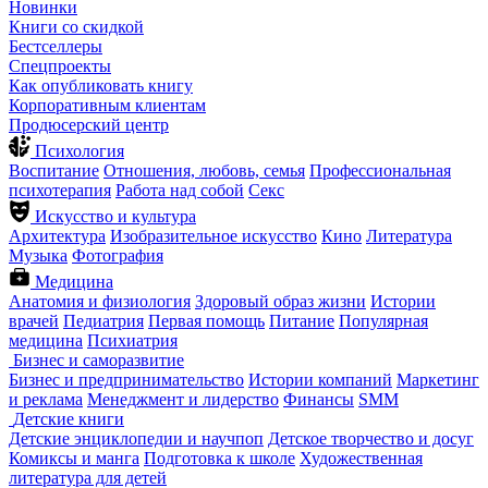
Новинки
Книги со скидкой
Бестселлеры
Спецпроекты
Как опубликовать книгу
Корпоративным клиентам
Продюсерский центр
Психология
Воспитание
Отношения, любовь, семья
Профессиональная
психотерапия
Работа над собой
Секс
Искусство и культура
Архитектура
Изобразительное искусство
Кино
Литература
Музыка
Фотография
Медицина
Анатомия и физиология
Здоровый образ жизни
Истории
врачей
Педиатрия
Первая помощь
Питание
Популярная
медицина
Психиатрия
Бизнес и саморазвитие
Бизнес и предпринимательство
Истории компаний
Маркетинг
и реклама
Менеджмент и лидерство
Финансы
SMM
Детские книги
Детские энциклопедии и научпоп
Детское творчество и досуг
Комиксы и манга
Подготовка к школе
Художественная
литература для детей