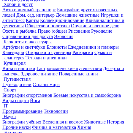
Хобби и досуг
Авто и личный транспорт
Биографии других известных
людей
Дом, сад, интерьер
Домашние животные
Игрушки и
антистресс
Карты
Коллекционирование
Криминалистика и
детективы
Общество и политика
Оружие и военное дело
Охота и рыбалка
Право (общее)
Рисование
Рукоделие
Справочники для досуга
Экология
Блокноты и аксессуары
Артбуки и скетчбуки
Блокноты
Ежедневники и планеры
Календари
Открытки и сувениры
Раскраски
Сумки и
галантерея
Тетради и дневники
Кулинария
Вина и напитки
Гастрономические путешествия
Десерты и
выпечка
Здоровое питание
Поваренные книги
Путешествия
Путеводители
Страны мира
Спорт
Биографии спортсменов
Боевые искусства и самооборона
Виды спорта
Йога
IT
Программирование
Технологии
Наука
Биографии учёных
Вселенная и космос
Животные
История
Прочие науки
Физика и математика
Химия
Эзотерика