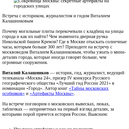
Встреча с историком, журналистом и гидом Виталием
Калашниковым
Почему могильные плиты перекочевали с кладбищ на улицы
города и как их найти? Чем знаменита дверная ручка
Никольской башни Кремля? Где в Москве отыскать солнечные
часы, которым больше 300 лет? Приходите на встречу с
москвоведом Виталием Калашниковым, чтобы узнать о мини-
деталях города, которые иногда говорят больше, чем
огромные сооружения.
Виталий Калашников
— историк, гид, журналист, ведущий
телеканала «Москва 24», призер IV конкурса Русского
географического общества «Лучший гид России 2021» в
номинации «Город». Автор книг
«Тайны московских
особняков»
и
«Артефакты Москвы»
.
На встрече поговорим о московских вывесках, люках,
табличках — неприметных на первый взгляд деталях, за
которыми порой прячется история России. Выясним: