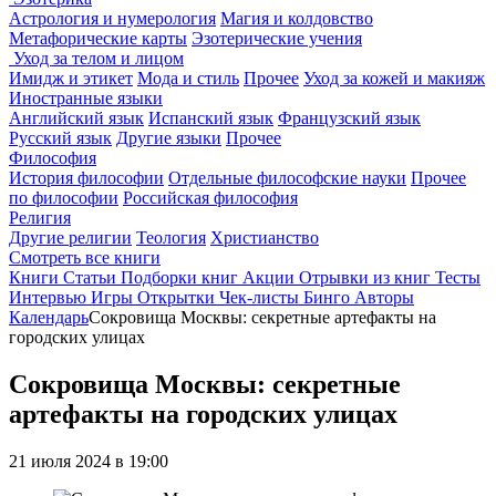
Астрология и нумерология
Магия и колдовство
Метафорические карты
Эзотерические учения
Уход за телом и лицом
Имидж и этикет
Мода и стиль
Прочее
Уход за кожей и макияж
Иностранные языки
Английский язык
Испанский язык
Французский язык
Русский язык
Другие языки
Прочее
Философия
История философии
Отдельные философские науки
Прочее
по философии
Российская философия
Религия
Другие религии
Теология
Христианство
Смотреть все книги
Книги
Статьи
Подборки книг
Акции
Отрывки из книг
Тесты
Интервью
Игры
Открытки
Чек-листы
Бинго
Авторы
Календарь
Сокровища Москвы: секретные артефакты на
городских улицах
Сокровища Москвы: секретные
артефакты на городских улицах
21 июля 2024 в 19:00