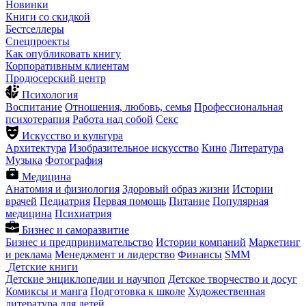
Новинки
Книги со скидкой
Бестселлеры
Спецпроекты
Как опубликовать книгу
Корпоративным клиентам
Продюсерский центр
Психология
Воспитание
Отношения, любовь, семья
Профессиональная
психотерапия
Работа над собой
Секс
Искусство и культура
Архитектура
Изобразительное искусство
Кино
Литература
Музыка
Фотография
Медицина
Анатомия и физиология
Здоровый образ жизни
Истории
врачей
Педиатрия
Первая помощь
Питание
Популярная
медицина
Психиатрия
Бизнес и саморазвитие
Бизнес и предпринимательство
Истории компаний
Маркетинг
и реклама
Менеджмент и лидерство
Финансы
SMM
Детские книги
Детские энциклопедии и научпоп
Детское творчество и досуг
Комиксы и манга
Подготовка к школе
Художественная
литература для детей