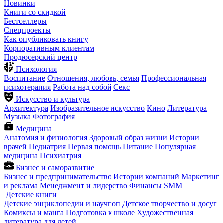
Новинки
Книги со скидкой
Бестселлеры
Спецпроекты
Как опубликовать книгу
Корпоративным клиентам
Продюсерский центр
Психология
Воспитание
Отношения, любовь, семья
Профессиональная
психотерапия
Работа над собой
Секс
Искусство и культура
Архитектура
Изобразительное искусство
Кино
Литература
Музыка
Фотография
Медицина
Анатомия и физиология
Здоровый образ жизни
Истории
врачей
Педиатрия
Первая помощь
Питание
Популярная
медицина
Психиатрия
Бизнес и саморазвитие
Бизнес и предпринимательство
Истории компаний
Маркетинг
и реклама
Менеджмент и лидерство
Финансы
SMM
Детские книги
Детские энциклопедии и научпоп
Детское творчество и досуг
Комиксы и манга
Подготовка к школе
Художественная
литература для детей