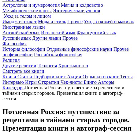
Астрология и нумерология
Магия и колдовство
Метафорические карты
Эзотерические учения
Уход за телом и лицом
Имидж и этикет
Мода и стиль
Прочее
Уход за кожей и макияж
Иностранные языки
Английский язык
Испанский язык
Французский язык
Русский язык
Другие языки
Прочее
Философия
История философии
Отдельные философские науки
Прочее
по философии
Российская философия
Религия
Другие религии
Теология
Христианство
Смотреть все книги
Книги
Статьи
Подборки книг
Акции
Отрывки из книг
Тесты
Интервью
Игры
Открытки
Чек-листы
Бинго
Авторы
Календарь
Потаенная Россия: путешествие за рецептами и
тайнами старых городов. Презентация книги и автограф-
сессия
Потаенная Россия: путешествие за
рецептами и тайнами старых городов.
Презентация книги и автограф-сессия