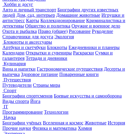
Хобби и досуг
Авто и личный транспорт
Биографии других известных
людей
Дом, сад, интерьер
Домашние животные
Игрушки и
антистресс
Карты
Коллекционирование
Криминалистика и
детективы
Общество и политика
Оружие и военное дело
Охота и рыбалка
Право (общее)
Рисование
Рукоделие
Справочники для досуга
Экология
Блокноты и аксессуары
Артбуки и скетчбуки
Блокноты
Ежедневники и планеры
Календари
Открытки и сувениры
Раскраски
Сумки и
галантерея
Тетради и дневники
Кулинария
Вина и напитки
Гастрономические путешествия
Десерты и
выпечка
Здоровое питание
Поваренные книги
Путешествия
Путеводители
Страны мира
Спорт
Биографии спортсменов
Боевые искусства и самооборона
Виды спорта
Йога
IT
Программирование
Технологии
Наука
Биографии учёных
Вселенная и космос
Животные
История
Прочие науки
Физика и математика
Химия
Эзотерика