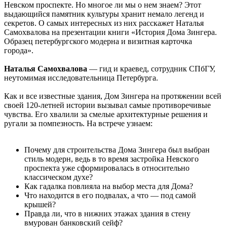
Невском проспекте. Но многое ли мы о нем знаем? Этот
выдающийся памятник культуры хранит немало легенд и
секретов. О самых интересных из них расскажет Наталья
Самохвалова на презентации книги «История Дома Зингера.
Образец петербургского модерна и визитная карточка
города».
Наталья Самохвалова
— гид и краевед, сотрудник СПбГУ,
неутомимая исследовательница Петербурга.
Как и все известные здания, Дом Зингера на протяжении всей
своей 120-летней истории вызывал самые противоречивые
чувства. Его хвалили за смелые архитектурные решения и
ругали за помпезность. На встрече узнаем:
Почему для строительства Дома Зингера был выбран
стиль модерн, ведь в то время застройка Невского
проспекта уже сформировалась в относительно
классическом духе?
Как гадалка повлияла на выбор места для Дома?
Что находится в его подвалах, а что — под самой
крышей?
Правда ли, что в нижних этажах здания в стену
вмурован банковский сейф?