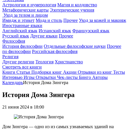
Астрология и нумерология
Магия и колдовство
Метафорические карты
Эзотерические учения
Уход за телом и лицом
Имидж и этикет
Мода и стиль
Прочее
Уход за кожей и макияж
Иностранные языки
Английский язык
Испанский язык
Французский язык
Русский язык
Другие языки
Прочее
Философия
История философии
Отдельные философские науки
Прочее
по философии
Российская философия
Религия
Другие религии
Теология
Христианство
Смотреть все книги
Книги
Статьи
Подборки книг
Акции
Отрывки из книг
Тесты
Интервью
Игры
Открытки
Чек-листы
Бинго
Авторы
Календарь
История Дома Зингера
История Дома Зингера
21 июня 2024 в 18:00
Дом Зингера — одно из из самых узнаваемых зданий на