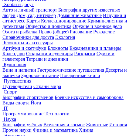
Хобби и досуг
Авто и личный транспорт
Биографии других известных
людей
Дом, сад, интерьер
Домашние животные
Игрушки и
антистресс
Карты
Коллекционирование
Криминалистика и
детективы
Общество и политика
Оружие и военное дело
Охота и рыбалка
Право (общее)
Рисование
Рукоделие
Справочники для досуга
Экология
Блокноты и аксессуары
Артбуки и скетчбуки
Блокноты
Ежедневники и планеры
Календари
Открытки и сувениры
Раскраски
Сумки и
галантерея
Тетради и дневники
Кулинария
Вина и напитки
Гастрономические путешествия
Десерты и
выпечка
Здоровое питание
Поваренные книги
Путешествия
Путеводители
Страны мира
Спорт
Биографии спортсменов
Боевые искусства и самооборона
Виды спорта
Йога
IT
Программирование
Технологии
Наука
Биографии учёных
Вселенная и космос
Животные
История
Прочие науки
Физика и математика
Химия
Эзотерика