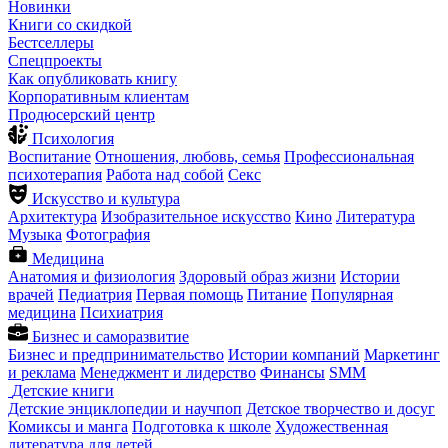
Новинки
Книги со скидкой
Бестселлеры
Спецпроекты
Как опубликовать книгу
Корпоративным клиентам
Продюсерский центр
Психология
Воспитание
Отношения, любовь, семья
Профессиональная
психотерапия
Работа над собой
Секс
Искусство и культура
Архитектура
Изобразительное искусство
Кино
Литература
Музыка
Фотография
Медицина
Анатомия и физиология
Здоровый образ жизни
Истории
врачей
Педиатрия
Первая помощь
Питание
Популярная
медицина
Психиатрия
Бизнес и саморазвитие
Бизнес и предпринимательство
Истории компаний
Маркетинг
и реклама
Менеджмент и лидерство
Финансы
SMM
Детские книги
Детские энциклопедии и научпоп
Детское творчество и досуг
Комиксы и манга
Подготовка к школе
Художественная
литература для детей