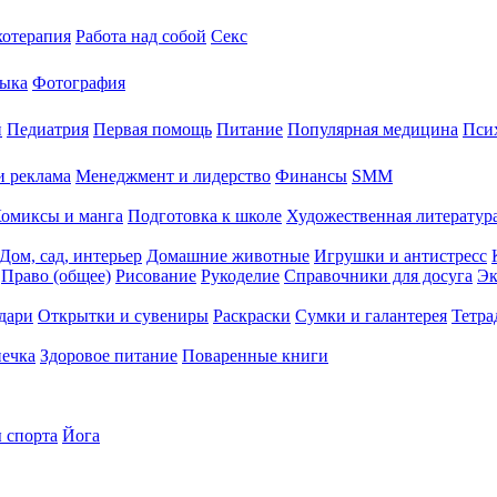
хотерапия
Работа над собой
Секс
ыка
Фотография
й
Педиатрия
Первая помощь
Питание
Популярная медицина
Пси
и реклама
Менеджмент и лидерство
Финансы
SMM
омиксы и манга
Подготовка к школе
Художественная литература
Дом, сад, интерьер
Домашние животные
Игрушки и антистресс
Право (общее)
Рисование
Рукоделие
Справочники для досуга
Эк
дари
Открытки и сувениры
Раскраски
Сумки и галантерея
Тетра
печка
Здоровое питание
Поваренные книги
 спорта
Йога