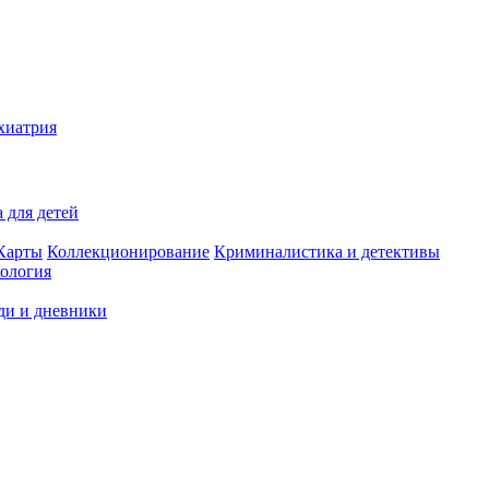
хиатрия
 для детей
Карты
Коллекционирование
Криминалистика и детективы
ология
ди и дневники