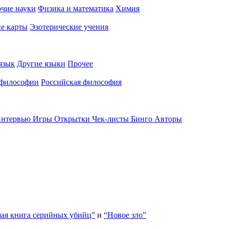
чие науки
Физика и математика
Химия
е карты
Эзотерические учения
язык
Другие языки
Прочее
 философии
Российская философия
нтервью
Игры
Открытки
Чек-листы
Бинго
Авторы
ая книга серийных убийц”
и
“Новое зло”