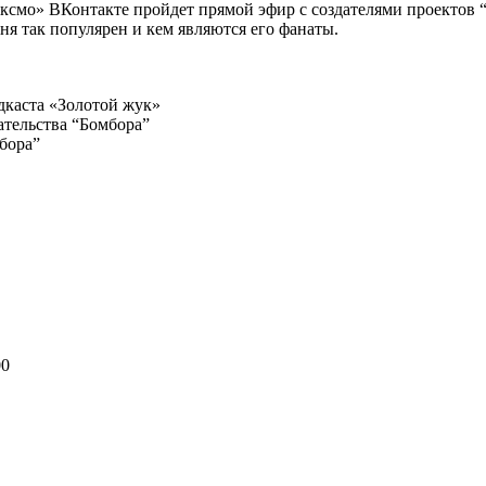
 «Эксмо» ВКонтакте пройдет прямой эфир с создателями проекто
ня так популярен и кем являются его фанаты.
дкаста «Золотой жук»
ательства “Бомбора”
бора”
00