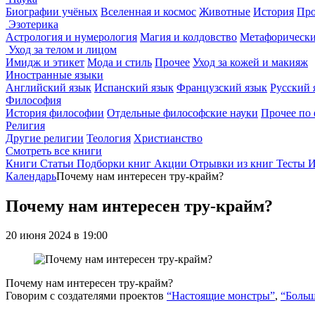
Биографии учёных
Вселенная и космос
Животные
История
Про
Эзотерика
Астрология и нумерология
Магия и колдовство
Метафорически
Уход за телом и лицом
Имидж и этикет
Мода и стиль
Прочее
Уход за кожей и макияж
Иностранные языки
Английский язык
Испанский язык
Французский язык
Русский 
Философия
История философии
Отдельные философские науки
Прочее по
Религия
Другие религии
Теология
Христианство
Смотреть все книги
Книги
Статьи
Подборки книг
Акции
Отрывки из книг
Тесты
И
Календарь
Почему нам интересен тру-крайм?
Почему нам интересен тру-крайм?
20 июня 2024 в 19:00
Почему нам интересен тру-крайм?
Говорим с создателями проектов
“Настоящие монстры”
,
“Больш