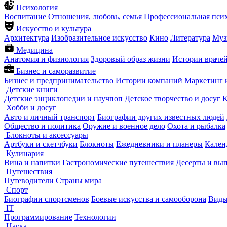
Психология
Воспитание
Отношения, любовь, семья
Профессиональная пси
Искусство и культура
Архитектура
Изобразительное искусство
Кино
Литература
Муз
Медицина
Анатомия и физиология
Здоровый образ жизни
Истории враче
Бизнес и саморазвитие
Бизнес и предпринимательство
Истории компаний
Маркетинг 
Детские книги
Детские энциклопедии и научпоп
Детское творчество и досуг
К
Хобби и досуг
Авто и личный транспорт
Биографии других известных людей
Общество и политика
Оружие и военное дело
Охота и рыбалка
Блокноты и аксессуары
Артбуки и скетчбуки
Блокноты
Ежедневники и планеры
Кален
Кулинария
Вина и напитки
Гастрономические путешествия
Десерты и вы
Путешествия
Путеводители
Страны мира
Спорт
Биографии спортсменов
Боевые искусства и самооборона
Виды
IT
Программирование
Технологии
Наука