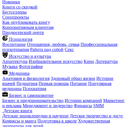
Новинки
Книги со скидкой
Бестселлеры
Спецпроекты
Как опубликовать книгу
Корпоративным клиентам
Продюсерский центр
Психология
Воспитание
Отношения, любовь, семья
Профессиональная
психотерапия
Работа над собой
Секс
Искусство и культура
Архитектура
Изобразительное искусство
Кино
Литература
Музыка
Фотография
Медицина
Анатомия и физиология
Здоровый образ жизни
Истории
врачей
Педиатрия
Первая помощь
Питание
Популярная
медицина
Психиатрия
Бизнес и саморазвитие
Бизнес и предпринимательство
Истории компаний
Маркетинг
и реклама
Менеджмент и лидерство
Финансы
SMM
Детские книги
Детские энциклопедии и научпоп
Детское творчество и досуг
Комиксы и манга
Подготовка к школе
Художественная
литература для детей