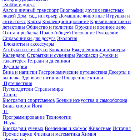
Хобби и досуг
Авто и личный транспорт
Биографии других известных
людей
Дом, сад, интерьер
Домашние животные
Игрушки и
антистресс
Карты
Коллекционирование
Криминалистика и
детективы
Общество и политика
Оружие и военное дело
Охота и рыбалка
Право (общее)
Рисование
Рукоделие
Справочники для досуга
Экология
Блокноты и аксессуары
Артбуки и скетчбуки
Блокноты
Ежедневники и планеры
Календари
Открытки и сувениры
Раскраски
Сумки и
галантерея
Тетради и дневники
Кулинария
Вина и напитки
Гастрономические путешествия
Десерты и
выпечка
Здоровое питание
Поваренные книги
Путешествия
Путеводители
Страны мира
Спорт
Биографии спортсменов
Боевые искусства и самооборона
Виды спорта
Йога
IT
Программирование
Технологии
Наука
Биографии учёных
Вселенная и космос
Животные
История
Прочие науки
Физика и математика
Химия
Эзотерика