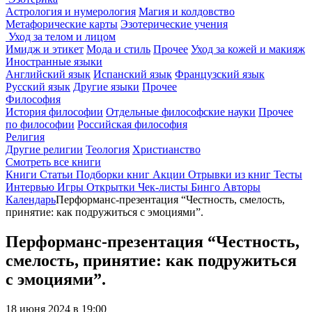
Астрология и нумерология
Магия и колдовство
Метафорические карты
Эзотерические учения
Уход за телом и лицом
Имидж и этикет
Мода и стиль
Прочее
Уход за кожей и макияж
Иностранные языки
Английский язык
Испанский язык
Французский язык
Русский язык
Другие языки
Прочее
Философия
История философии
Отдельные философские науки
Прочее
по философии
Российская философия
Религия
Другие религии
Теология
Христианство
Смотреть все книги
Книги
Статьи
Подборки книг
Акции
Отрывки из книг
Тесты
Интервью
Игры
Открытки
Чек-листы
Бинго
Авторы
Календарь
Перформанс-презентация “Честность, смелость,
принятие: как подружиться с эмоциями”.
Перформанс-презентация “Честность,
смелость, принятие: как подружиться
с эмоциями”.
18 июня 2024 в 19:00