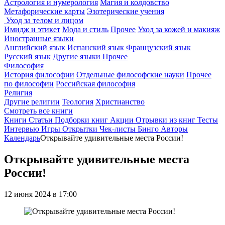
Астрология и нумерология
Магия и колдовство
Метафорические карты
Эзотерические учения
Уход за телом и лицом
Имидж и этикет
Мода и стиль
Прочее
Уход за кожей и макияж
Иностранные языки
Английский язык
Испанский язык
Французский язык
Русский язык
Другие языки
Прочее
Философия
История философии
Отдельные философские науки
Прочее
по философии
Российская философия
Религия
Другие религии
Теология
Христианство
Смотреть все книги
Книги
Статьи
Подборки книг
Акции
Отрывки из книг
Тесты
Интервью
Игры
Открытки
Чек-листы
Бинго
Авторы
Календарь
Открывайте удивительные места России!
Открывайте удивительные места
России!
12 июня 2024 в 17:00