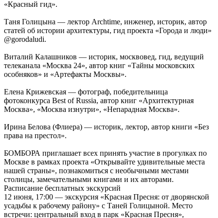
«Красный гид».
Таня Голицына — лектор Archtime, инженер, историк, автор
статей об истории архитектуры, гид проекта «Города и люди»
@gorodaludi.
Виталий Калашников — историк, москвовед, гид, ведущий
телеканала «Москва 24», автор книг «Тайны московских
особняков» и «Артефакты Москвы».
Елена Крижевская — фотограф, победительница
фотоконкурса Best of Russia, автор книг «Архитектурная
Москва», «Москва изнутри», «Непарадная Москва».
Ирина Белова (Флиера) — историк, лектор, автор книги «Без
права на престол».
БОМБОРА приглашает всех принять участие в прогулках по
Москве в рамках проекта «Открывайте удивительные места
нашей страны», познакомиться с необычными местами
столицы, замечательными книгами и их авторами.
Расписание бесплатных экскурсий
12 июня, 17:00 — экскурсия «Красная Пресня: от дворянской
усадьбы к рабочему району» с Таней Голицыной. Место
встречи: центральный вход в парк «Красная Пресня»,