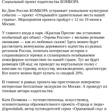
Социальный проект издательства БОМБОРА
Ко Дню России БОМБОРА устраивает уникальное культурное
событие — проект «Открывайте удивительные места нашей
страны». Мероприятия проекта пройдут с 12 по 19 июня в
Москве.
У главного входа в парк «Красная Пресня» мы установим
необычный арт-объект «Терема России» с милыми резными
окошками — как из любимых сказок! Здесь можно будет
рассмотреть жемчужины деревянного зодчества из разных
регионов России, почитать интересные истории о
сохранившихся теремах и спланировать незабываемое
атмосферное путешествие по нашей стране. Тут же будет
размещен QR-код: он приведет на виртуальную полку с
книгами по туризму, искусству, москвоведению, архитектуре.
Все книги можно будет купить со скидкой 20%.
И главное: в рамках проекта мы приготовили невероятно
интересные бесплатные экскурсии по Москве. А проведут их
топовые авторы издательства:
Катя Полякова — путешественница, искусствовед,
основательница образовательного проекта «Города и люди»
@gorodaludi, автор путеводителей серии «Оранжевый гид» и