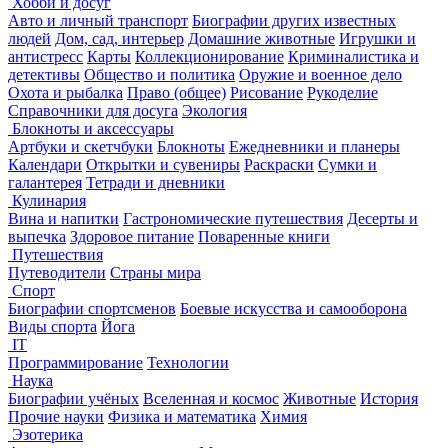
Хобби и досуг
Авто и личный транспорт
Биографии других известных
людей
Дом, сад, интерьер
Домашние животные
Игрушки и
антистресс
Карты
Коллекционирование
Криминалистика и
детективы
Общество и политика
Оружие и военное дело
Охота и рыбалка
Право (общее)
Рисование
Рукоделие
Справочники для досуга
Экология
Блокноты и аксессуары
Артбуки и скетчбуки
Блокноты
Ежедневники и планеры
Календари
Открытки и сувениры
Раскраски
Сумки и
галантерея
Тетради и дневники
Кулинария
Вина и напитки
Гастрономические путешествия
Десерты и
выпечка
Здоровое питание
Поваренные книги
Путешествия
Путеводители
Страны мира
Спорт
Биографии спортсменов
Боевые искусства и самооборона
Виды спорта
Йога
IT
Программирование
Технологии
Наука
Биографии учёных
Вселенная и космос
Животные
История
Прочие науки
Физика и математика
Химия
Эзотерика