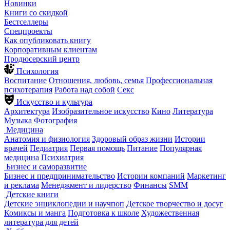
Новинки
Книги со скидкой
Бестселлеры
Спецпроекты
Как опубликовать книгу
Корпоративным клиентам
Продюсерский центр
Психология
Воспитание
Отношения, любовь, семья
Профессиональная
психотерапия
Работа над собой
Секс
Искусство и культура
Архитектура
Изобразительное искусство
Кино
Литература
Музыка
Фотография
Медицина
Анатомия и физиология
Здоровый образ жизни
Истории
врачей
Педиатрия
Первая помощь
Питание
Популярная
медицина
Психиатрия
Бизнес и саморазвитие
Бизнес и предпринимательство
Истории компаний
Маркетинг
и реклама
Менеджмент и лидерство
Финансы
SMM
Детские книги
Детские энциклопедии и научпоп
Детское творчество и досуг
Комиксы и манга
Подготовка к школе
Художественная
литература для детей