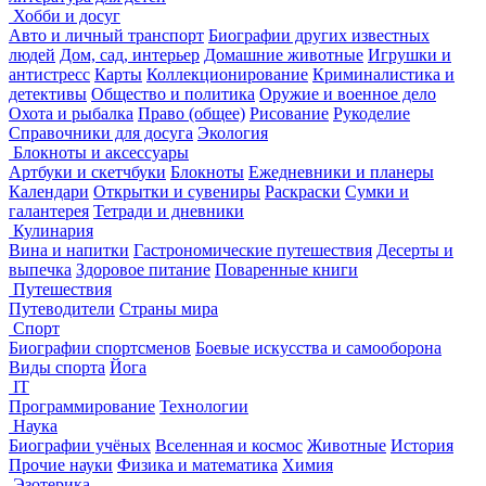
Хобби и досуг
Авто и личный транспорт
Биографии других известных
людей
Дом, сад, интерьер
Домашние животные
Игрушки и
антистресс
Карты
Коллекционирование
Криминалистика и
детективы
Общество и политика
Оружие и военное дело
Охота и рыбалка
Право (общее)
Рисование
Рукоделие
Справочники для досуга
Экология
Блокноты и аксессуары
Артбуки и скетчбуки
Блокноты
Ежедневники и планеры
Календари
Открытки и сувениры
Раскраски
Сумки и
галантерея
Тетради и дневники
Кулинария
Вина и напитки
Гастрономические путешествия
Десерты и
выпечка
Здоровое питание
Поваренные книги
Путешествия
Путеводители
Страны мира
Спорт
Биографии спортсменов
Боевые искусства и самооборона
Виды спорта
Йога
IT
Программирование
Технологии
Наука
Биографии учёных
Вселенная и космос
Животные
История
Прочие науки
Физика и математика
Химия
Эзотерика