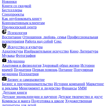
Новинки
Книги со скидкой
Бестселлеры
Спецпроекты
Как опубликовать книгу
Корпоративным клиентам
Продюсерский центр
Психология
Воспитание
Отношения, любовь, семья
Профессиональная
психотерапия
Работа над собой
Секс
Искусство и культура
Архитектура
Изобразительное искусство
Кино
Литература
Музыка
Фотография
Медицина
Анатомия и физиология
Здоровый образ жизни
Истории
врачей
Педиатрия
Первая помощь
Питание
Популярная
медицина
Психиатрия
Бизнес и саморазвитие
Бизнес и предпринимательство
Истории компаний
Маркетинг
и реклама
Менеджмент и лидерство
Финансы
SMM
Детские книги
Детские энциклопедии и научпоп
Детское творчество и досуг
Комиксы и манга
Подготовка к школе
Художественная
литература для детей