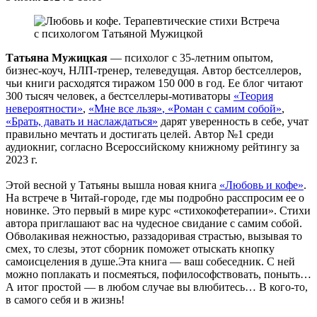
Татьяна Мужицкая
— психолог с 35-летним опытом,
бизнес-коуч, НЛП-тренер, телеведущая. Автор бестселлеров,
чьи книги расходятся тиражом 150 000 в год. Ее блог читают
300 тысяч человек, а бестселлеры-мотиваторы
«Теория
невероятности»
,
«Мне все льзя»
, «Роман с самим собой»
,
«Брать, давать и наслаждаться»
дарят уверенность в себе, учат
правильно мечтать и достигать целей. Автор №1 среди
аудиокниг, согласно Всероссийскому книжному рейтингу за
2023 г.
Этой весной у Татьяны вышла новая книга
«Любовь и кофе»
.
На встрече в Читай-городе, где мы подробно расспросим ее о
новинке. Это первый в мире курс «стихокофетерапии». Стихи
автора приглашают вас на чудесное свидание с самим собой.
Обволакивая нежностью, раззадоривая страстью, вызывая то
смех, то слезы, этот сборник поможет отыскать кнопку
самоисцеления в душе.Эта книга — ваш собеседник. С ней
можно поплакать и посмеяться, пофилософствовать, поныть…
А итог простой — в любом случае вы влюбитесь… В кого-то,
в самого себя и в жизнь!