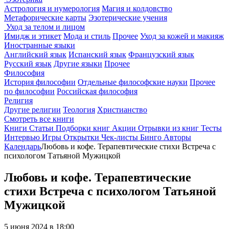
Астрология и нумерология
Магия и колдовство
Метафорические карты
Эзотерические учения
Уход за телом и лицом
Имидж и этикет
Мода и стиль
Прочее
Уход за кожей и макияж
Иностранные языки
Английский язык
Испанский язык
Французский язык
Русский язык
Другие языки
Прочее
Философия
История философии
Отдельные философские науки
Прочее
по философии
Российская философия
Религия
Другие религии
Теология
Христианство
Смотреть все книги
Книги
Статьи
Подборки книг
Акции
Отрывки из книг
Тесты
Интервью
Игры
Открытки
Чек-листы
Бинго
Авторы
Календарь
Любовь и кофе. Терапевтические стихи Встреча с
психологом Татьяной Мужицкой
Любовь и кофе. Терапевтические
стихи Встреча с психологом Татьяной
Мужицкой
5 июня 2024 в 18:00