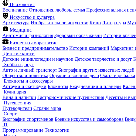
Психология
Воспитание
Отношения, любовь, семья
Профессиональная пси
Искусство и культура
Архитектура
Изобразительное искусство
Кино
Литература
Муз
Медицина
Анатомия и физиология
Здоровый образ жизни
Истории враче
Бизнес и саморазвитие
Бизнес и предпринимательство
Истории компаний
Маркетинг 
Детские книги
Детские энциклопедии и научпоп
Детское творчество и досуг
К
Хобби и досуг
Авто и личный транспорт
Биографии других известных людей
Общество и политика
Оружие и военное дело
Охота и рыбалка
Блокноты и аксессуары
Артбуки и скетчбуки
Блокноты
Ежедневники и планеры
Кален
Кулинария
Вина и напитки
Гастрономические путешествия
Десерты и вы
Путешествия
Путеводители
Страны мира
Спорт
Биографии спортсменов
Боевые искусства и самооборона
Виды
IT
Программирование
Технологии
Наука