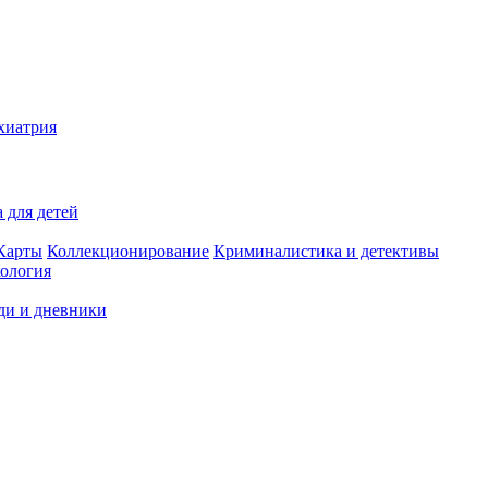
хиатрия
 для детей
Карты
Коллекционирование
Криминалистика и детективы
ология
ди и дневники