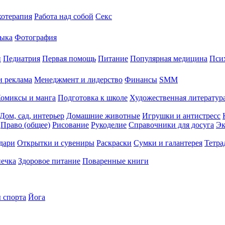
хотерапия
Работа над собой
Секс
ыка
Фотография
й
Педиатрия
Первая помощь
Питание
Популярная медицина
Пси
и реклама
Менеджмент и лидерство
Финансы
SMM
омиксы и манга
Подготовка к школе
Художественная литература
Дом, сад, интерьер
Домашние животные
Игрушки и антистресс
Право (общее)
Рисование
Рукоделие
Справочники для досуга
Эк
дари
Открытки и сувениры
Раскраски
Сумки и галантерея
Тетра
печка
Здоровое питание
Поваренные книги
 спорта
Йога