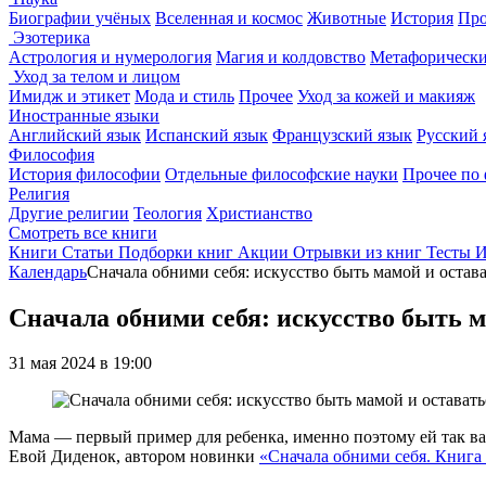
Биографии учёных
Вселенная и космос
Животные
История
Про
Эзотерика
Астрология и нумерология
Магия и колдовство
Метафорически
Уход за телом и лицом
Имидж и этикет
Мода и стиль
Прочее
Уход за кожей и макияж
Иностранные языки
Английский язык
Испанский язык
Французский язык
Русский 
Философия
История философии
Отдельные философские науки
Прочее по
Религия
Другие религии
Теология
Христианство
Смотреть все книги
Книги
Статьи
Подборки книг
Акции
Отрывки из книг
Тесты
И
Календарь
Сначала обними себя: искусство быть мамой и остава
Сначала обними себя: искусство быть м
31 мая 2024 в 19:00
Мама — первый пример для ребенка, именно поэтому ей так ва
Евой Диденок, автором новинки
«Сначала обними себя. Книга