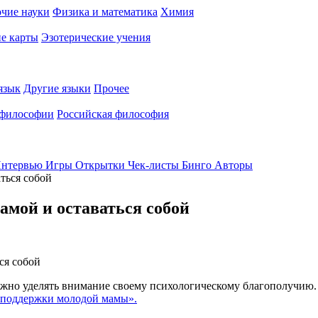
чие науки
Физика и математика
Химия
е карты
Эзотерические учения
язык
Другие языки
Прочее
 философии
Российская философия
нтервью
Игры
Открытки
Чек-листы
Бинго
Авторы
ться собой
амой и оставаться собой
жно уделять внимание своему психологическому благополучию. К
 поддержки молодой мамы».